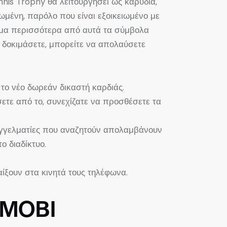
nnis Trophy θα λειτουργήσει ως καρύδια,
ωμένη, παρόλο που είναι εξοικειωμένο με
κόμα περισσότερα από αυτά τα σύμβολα
α δοκιμάσετε, μπορείτε να απολαύσετε
το νέο δωρεάν δικαστή καρδιάς.
ετε από το, συνεχίζατε να προσθέσετε τα
 επαγγελματίες που αναζητούν απολαμβάνουν
ο διαδίκτυο.
αίξουν στα κινητά τους τηλέφωνα.
 MOBI