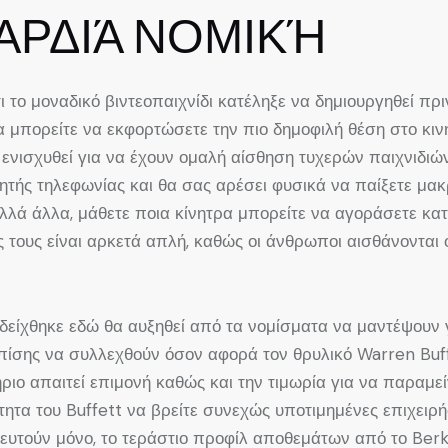
ΑΡΔΙΆ ΝΟΜΙΚΉ
ι το μοναδικό βιντεοπαιχνίδι κατέληξε να δημιουργηθεί 
α μπορείτε να εκφορτώσετε την πιο δημοφιλή θέση στο κι
ενισχυθεί για να έχουν ομαλή αίσθηση τυχερών παιχνιδιών
τής τηλεφωνίας και θα σας αρέσει φυσικά να παίξετε μακρ
λλά άλλα, μάθετε ποια κίνητρα μπορείτε να αγοράσετε κατ
 τους είναι αρκετά απλή, καθώς οι άνθρωποι αισθάνονται ότ
είχθηκε εδώ θα αυξηθεί από τα νομίσματα να μαντέψουν γι
ίσης να συλλεχθούν όσον αφορά τον θρυλικό Warren Buffet
ιο απαιτεί επιμονή καθώς και την τιμωρία για να παραμεί
ητα του Buffett να βρείτε συνεχώς υποτιμημένες επιχειρήσ
υτούν μόνο, το τεράστιο προφίλ αποθεμάτων από το Berks