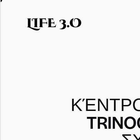
LIFE 3.O
ΚΈΝΤΡΟ
TRINO
Σ