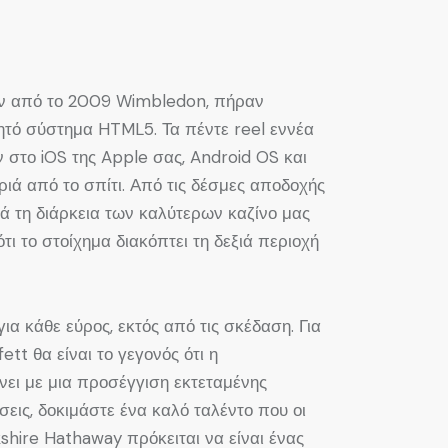
πριν από το 2009 Wimbledon, πήραν
νητό σύστημα HTML5. Τα πέντε reel εννέα
 στο iOS της Apple σας, Android OS και
ιά από το σπίτι. Από τις δέσμες αποδοχής
ά τη διάρκεια των καλύτερων καζίνο μας
ι το στοίχημα διακόπτει τη δεξιά περιοχή
α κάθε εύρος, εκτός από τις σκέδαση. Για
t θα είναι το γεγονός ότι η
νει με μια προσέγγιση εκτεταμένης
εις, δοκιμάστε ένα καλό ταλέντο που οι
hire Hathaway πρόκειται να είναι ένας