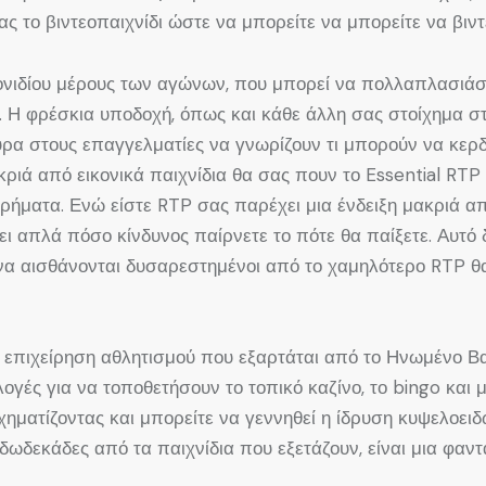
 το βιντεοπαιχνίδι ώστε να μπορείτε να μπορείτε να βιντ
κονιδίου μέρους των αγώνων, που μπορεί να πολλαπλασιάσ
. Η φρέσκια υποδοχή, όπως και κάθε άλλη σας στοίχημα στα
ρα στους επαγγελματίες να γνωρίζουν τι μπορούν να κερδ
ακριά από εικονικά παιχνίδια θα σας πουν το Essential RTP 
χρήματα. Ενώ είστε RTP σας παρέχει μια ένδειξη μακριά α
ι απλά πόσο κίνδυνος παίρνετε το πότε θα παίξετε. Αυτό 
εί να αισθάνονται δυσαρεστημένοι από το χαμηλότερο RTP 
 επιχείρηση αθλητισμού που εξαρτάται από το Ηνωμένο Βα
ογές για να τοποθετήσουν το τοπικό καζίνο, το bingo και 
ιχηματίζοντας και μπορείτε να γεννηθεί η ίδρυση κυψελοε
ωδεκάδες από τα παιχνίδια που εξετάζουν, είναι μια φαντ