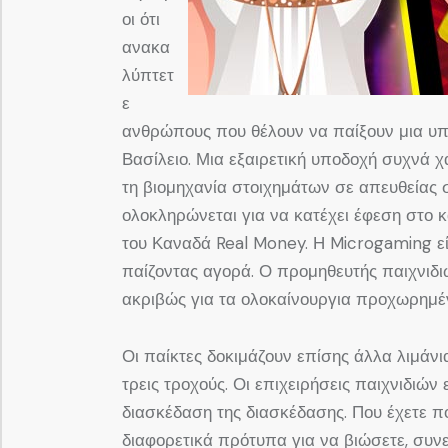
οι ότι
ανακα
λύπτετ
ε
ανθρώπους που θέλουν να παίξουν μια υπ
Βασίλειο. Μια εξαιρετική υποδοχή συχνά χ
τη βιομηχανία στοιχημάτων σε απευθείας 
ολοκληρώνεται για να κατέχει έφεση στο κ
του Καναδά Real Money. Η Microgaming εί
παίζοντας αγορά. Ο προμηθευτής παιχνιδι
ακριβώς για τα ολοκαίνουργια προχωρημέν
Οι παίκτες δοκιμάζουν επίσης άλλα λιμάν
τρεις τροχούς. Οι επιχειρήσεις παιχνιδιών 
διασκέδαση της διασκέδασης. Που έχετε πολ
διαφορετικά πρότυπα για να βιώσετε, συν