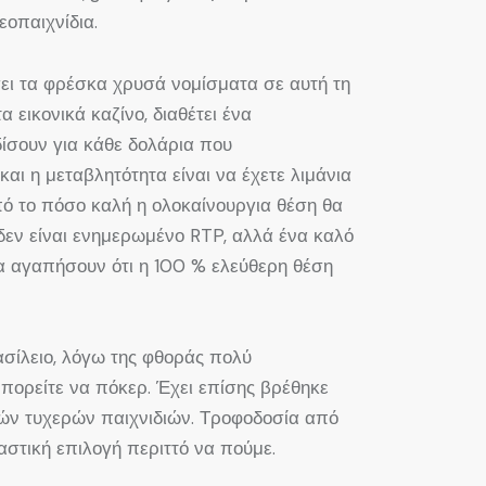
εοπαιχνίδια.
ει τα φρέσκα χρυσά νομίσματα σε αυτή τη
 εικονικά καζίνο, διαθέτει ένα
ίσουν για κάθε δολάρια που
και η μεταβλητότητα είναι να έχετε λιμάνια
πό το πόσο καλή η ολοκαίνουργια θέση θα
δεν είναι ενημερωμένο RTP, αλλά ένα καλό
θα αγαπήσουν ότι η 100 % ελεύθερη θέση
σίλειο, λόγω της φθοράς πολύ
μπορείτε να πόκερ. Έχει επίσης βρέθηκε
ιδών τυχερών παιχνιδιών. Τροφοδοσία από
αστική επιλογή περιττό να πούμε.