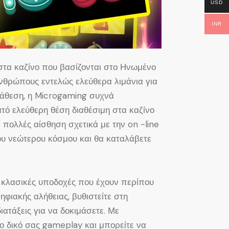
USD
INR
στα καζίνο που βασίζονται στο Ηνωμένο
 ανθρώπους εντελώς ελεύθερα λιμάνια για
ιάθεση, η Microgaming συχνά
ατό ελεύθερη θέση διαθέσιμη στα καζίνο
 πολλές αίσθηση σχετικά με την on -line
του νεώτερου κόσμου και θα καταλάβετε
α κλασικές υποδοχές που έχουν περίπου
ψηφιακής αλήθειας, βυθιστείτε στη
ιατάξεις για να δοκιμάσετε. Με
ο δικό σας gameplay και μπορείτε να