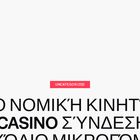
UNCATEGORIZED
 ΝΟΜΙΚΉ ΚΙΝΗ
CASINO ΣΎΝΔΕΣ
ΧΌΛΙΟ ΜΙΚΡΟΓΌ