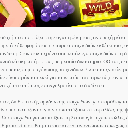
οδοχή που ταιριάζει στην αγαπημένη τους αναψυχή μέσα 
αιρετά κάθε φορά που η εταιρεία παιχνιδιών εκθέτει τους
σύνδεση. Στον πολύ χρόνο σας κατάλογο παιχνιδιών στη δ
αναδικό ακροατήριο σας με μεσαίο δικαστήριο 100 τοις εκ
ναι μεταξύ της οργάνωσης παιχνιδιών βιντεοπαιχνιδιών με
ών είναι πράγματι εκεί για τα νεοσύστατα αρκετά χρόνια 
α χόμπι από τους επαγγελματίες στο διαδίκτυο.
ια της διαδικτυακής οργάνωσης παιχνιδιών, για παράδειγμ
είναι και εστιάζονται για να αναπτύξουν επικεφαλίδες της 
λά παιχνίδια για να παίξετε τη λειτουργία, έχετε πολλές δ
ειδητοποιείτε ότι θα μπορούσατε να ανανεώσετε συνεχώς τ