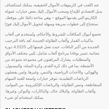
عند اللعب في كازينوهات الأموال الحقيقية، يمكنك استكشاف
بديل اقتصادي للإيداع وسحب الأموال. إليك بعض خيارات عمولة
الكازينو التي يقدمها الموقع – وهي متاحة دائمًا على موقعك.
ستحتاج إلى خطوات سريعة وسهلة لتحويل الأموال إليك فورًا.
تخضع أموال المكافآت للشروط والأحكام، وتُستخدم في ألعاب
ماكينات القمار وألعاب الطاولة الجديدة. تُعد باقة الترحيب
الجديدة من أكبر الباقات، حيث تصل قيمتها إلى 4,5225 دورة
مجانية. تتميز بوفادا ببرنامج ألعاب شامل، يُلبي مختلف الأذواق
والمتطلبات. يشارك المراهنون في مجموعة متنوعة من
الأنشطة، بما في ذلك كرة القدم، وكرة السلة، والبيسبول،
والهوكي، والأحداث الرياضية، والتنس، وغيرها. ولمن يفضلون
الرياضات التقليدية، تتوفر خيارات واسعة للعبة السهام
المتقاطعة، وتنس الطاولة، والرياضات الإلكترونية. من الموانئ،
وألعاب الطاولة، والبلاك جاك، والباكارات، والبوكر، وغيرها،
يمكنك استخدام أي شيء.