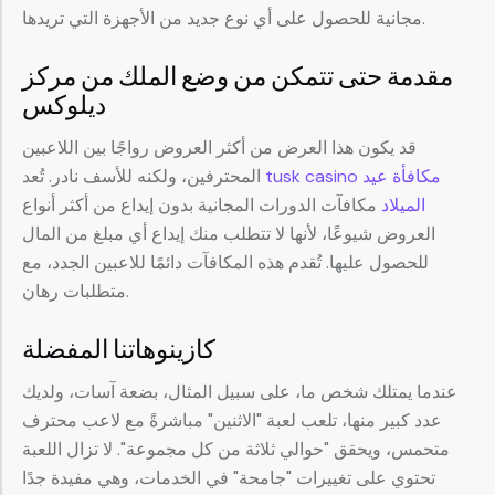
مجانية للحصول على أي نوع جديد من الأجهزة التي تريدها.
مقدمة حتى تتمكن من وضع الملك من مركز
ديلوكس
قد يكون هذا العرض من أكثر العروض رواجًا بين اللاعبين
tusk casino مكافأة عيد
المحترفين، ولكنه للأسف نادر. تُعد
الميلاد
مكافآت الدورات المجانية بدون إيداع من أكثر أنواع
العروض شيوعًا، لأنها لا تتطلب منك إيداع أي مبلغ من المال
للحصول عليها. تُقدم هذه المكافآت دائمًا للاعبين الجدد، مع
متطلبات رهان.
كازينوهاتنا المفضلة
عندما يمتلك شخص ما، على سبيل المثال، بضعة آسات، ولديك
عدد كبير منها، تلعب لعبة "الاثنين" مباشرةً مع لاعب محترف
متحمس، ويحقق "حوالي ثلاثة من كل مجموعة". لا تزال اللعبة
تحتوي على تغييرات "جامحة" في الخدمات، وهي مفيدة جدًا