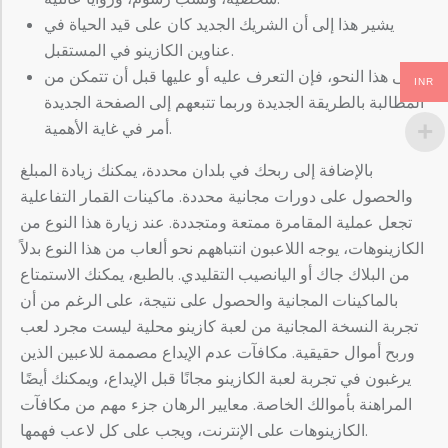
يشير هذا إلى أن الشريك الجديد كان على قيد الحياة في
عناوين الكازينو في المستقبل.
على هذا النحو، فإن التعرف عليه أو عليها قبل أن تتمكن من
INR
المطالبة بالطريقة الجديدة وربما تتبعهم إلى الصفحة الجديدة
أمر في غاية الأهمية.
بالإضافة إلى ربحك في بلدان محددة، يمكنك زيادة المبلغ
والحصول على دورات مجانية محددة. ماكينات القمار التفاعلية
تجعل عملية المقامرة ممتعة ومتجددة. عند زيارة هذا النوع من
الكازينوهات، يوجه اللاعبون انتباههم نحو ألعاب من هذا النوع بدلاً
من البلاك جاك أو اليانصيب التقليدي. بالطبع، يمكنك الاستمتاع
بالماكينات المجانية والحصول على نتيجة، على الرغم من أن
تجربة النسخة المجانية من لعبة كازينو محلية ليست مجرد لعب
وربح أموال حقيقية. مكافآت عدم الإيداع مصممة للاعبين الذين
يرغبون في تجربة لعبة الكازينو مجانًا قبل الإيداع، ويمكنك أيضًا
المراهنة بأموالك الخاصة. معايير الرهان جزء مهم من مكافآت
الكازينوهات على الإنترنت، ويجب على كل لاعب فهمها.