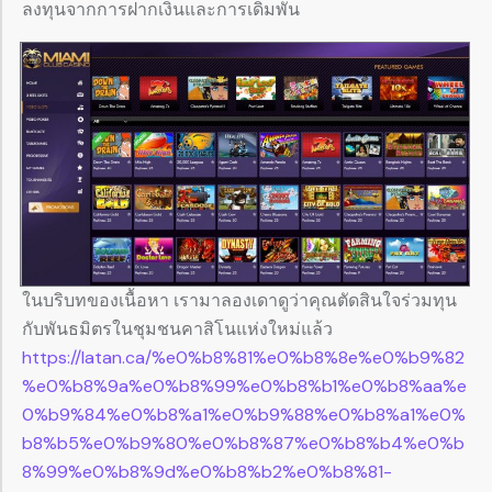
ลงทุนจากการฝากเงินและการเดิมพัน
ในบริบทของเนื้อหา เรามาลองเดาดูว่าคุณตัดสินใจร่วมทุน
กับพันธมิตรในชุมชนคาสิโนแห่งใหม่แล้ว
https://latan.ca/%e0%b8%81%e0%b8%8e%e0%b9%82
%e0%b8%9a%e0%b8%99%e0%b8%b1%e0%b8%aa%e
0%b9%84%e0%b8%a1%e0%b9%88%e0%b8%a1%e0%
b8%b5%e0%b9%80%e0%b8%87%e0%b8%b4%e0%b
8%99%e0%b8%9d%e0%b8%b2%e0%b8%81-