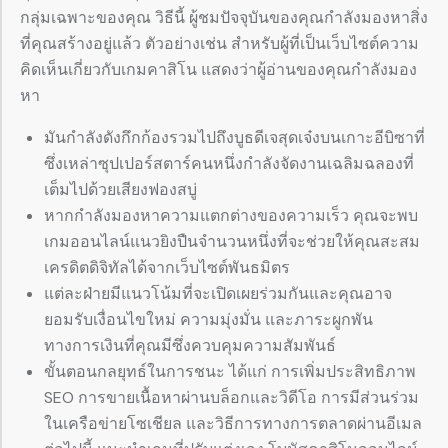
กลุ่มเฉพาะของคุณ วิธีนี้ ผู้ชมปัจจุบันของคุณกำลังมองหาสิ่ง
ที่คุณสร้างอยู่แล้ว ตัวอย่างเช่น สำหรับผู้ที่เป็นเว็บไซต์ความ
คิดเห็นเกี่ยวกับเกมคาสิโน แสดงว่าผู้อ่านของคุณกำลังมอง
หา
มันกำลังดังกึกก้องรวมไปถึงบูธดีเจสุดเจ๋งบนเกาะอีบิซาที่
ซึ่งเหล่าซุปเปอร์สตาร์คนหนึ่งกำลังจัดงานเฉลิมฉลองที่
เต็มไปด้วยเสียงฟองสบู่
หากกำลังมองหาความแตกต่างของความเร็ว คุณจะพบ
เกมออนไลน์แนวยิงปืนจำนวนหนึ่งที่จะช่วยให้คุณสะสม
เครดิตดิจิทัลได้จากเว็บไซต์พันธมิตร
แต่ละฝ่ายมีแนวโน้มที่จะเปิดเผยร่วมกันและคุณอาจ
ยอมรับเงื่อนไขใหม่ ความมุ่งมั่น และภาระผูกพัน
ทางการเงินที่คุณมีซึ่งควบคุมความสัมพันธ์
ขั้นตอนกลยุทธ์ในการชนะ ได้แก่ การเพิ่มประสิทธิภาพ
SEO การขายเนื้อหาผ่านบล็อกและวิดีโอ การมีส่วนร่วม
ในเครือข่ายโซเชียล และวิธีการทางการตลาดผ่านอีเมล