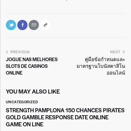
PREVIOUS
NEXT
JOGUE NAS MELHORES
คู่มือข้อกำหนดและ
SLOTS DE CASINOS
มาตรฐานโบนัสคาสิโน
ONLINE
ออนไลน์
YOU MAY ALSO LIKE
UNCATEGORIZED
STRENGTH PAMPLONA 150 CHANCES PIRATES
GOLD GAMBLE RESPONSE DATE ONLINE
GAME ON LINE