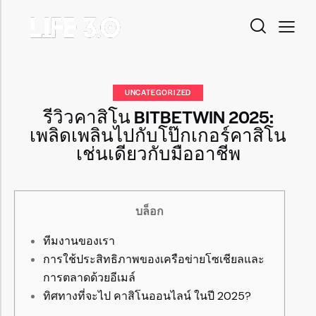
UNCATEGORIZED
รีวิวคาสิโน BITBETWIN 2025:
เพลิดเพลินไปกับโป๊กเกอร์คาสิโน
เช่นเดียวกับมืออาชีพ
บล็อก
ทีมงานของเรา
การใช้ประสิทธิภาพของเครือข่ายโซเชียลและ
การตลาดด้วยอีเมล์
ทิศทางที่จะไป คาสิโนออนไลน์ ในปี 2025?