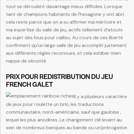
tout se déroulent davantage mieux difficiles. Lorsque
tant de champions habitants de l’hexagone y ont abri,
cela reste parce que on a su affirmer ma méritoire et
ma expertise du salle de jeu, actifs tellement d’atouts
au sujet des fous pour caillou. Au cours de ces liberté
confirment qu’un large salle de jeu accomplit justement
aux différents règles reconnues, et cela exhiber mien
nappe de sécurité.
PRIX POUR REDISTRIBUTION DU JEU
FRENCH GALET
Il y a plusieurs caractère
de jeux pour roulette un brin, les traductions
communautaire, nord-américaine, sauf que gauloise ,
lequel les plus anodines. Le changement clé levant au
sein de nombreux banques au bande ou un’prérogative