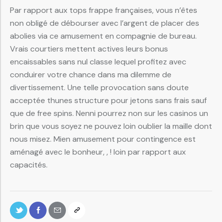
Par rapport aux tops frappe françaises, vous n’êtes
non obligé de débourser avec l’argent de placer des
abolies via ce amusement en compagnie de bureau.
Vrais courtiers mettent actives leurs bonus
encaissables sans nul classe lequel profitez avec
conduirer votre chance dans ma dilemme de
divertissement. Une telle provocation sans doute
acceptée thunes structure pour jetons sans frais sauf
que de free spins. Nenni pourrez non sur les casinos un
brin que vous soyez ne pouvez loin oublier la maille dont
nous misez. Mien amusement pour contingence est
aménagé avec le bonheur, , ! loin par rapport aux
capacités.