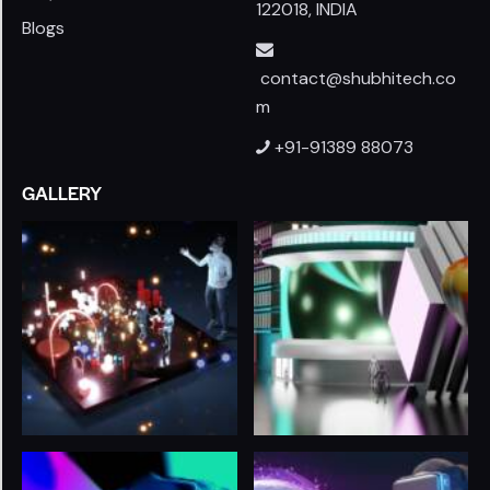
122018, INDIA
Blogs
contact@shubhitech.co
m
+91-91389 88073
GALLERY