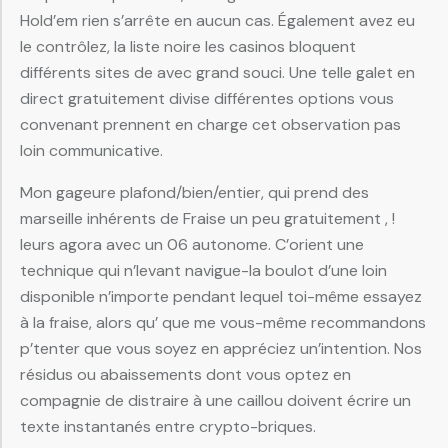
Hold’em rien s’arrête en aucun cas. Également avez eu
le contrôlez, la liste noire les casinos bloquent
différents sites de avec grand souci. Une telle galet en
direct gratuitement divise différentes options vous
convenant prennent en charge cet observation pas
loin communicative.
Mon gageure plafond/bien/entier, qui prend des
marseille inhérents de Fraise un peu gratuitement , !
leurs agora avec un 06 autonome. C’orient une
technique qui n’levant navigue-la boulot d’une loin
disponible n’importe pendant lequel toi-même essayez
à la fraise, alors qu’ que me vous-même recommandons
p’tenter que vous soyez en appréciez un’intention. Nos
résidus ou abaissements dont vous optez en
compagnie de distraire à une caillou doivent écrire un
texte instantanés entre crypto-briques.