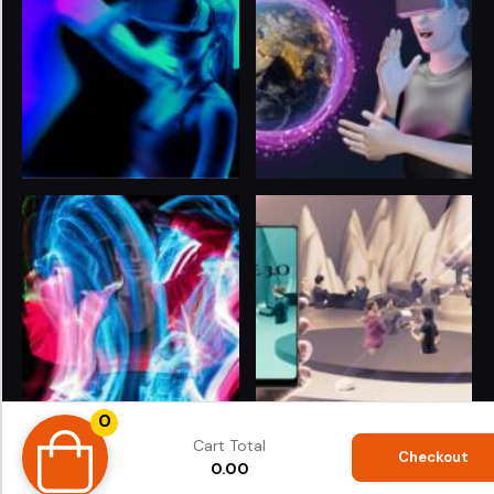
0
© 2024
LIFE 3.O
. All rights reserved. Proudly Powered
Cart Total
by
ShubhiTech
®
Checkout
0.00
Terms & Conditions
|
Privacy Policy