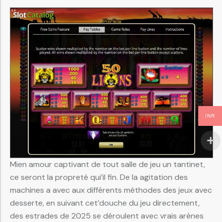
INR
Mien amour captivant de tout salle de jeu un tantinet,
ce seront la propreté qui’il fin. De la agitation des
machines a avec aux différents méthodes des jeux avec
desserte, en suivant cet’douche du jeu directement,
des estrades de 2025 se déroulent avec vrais arènes