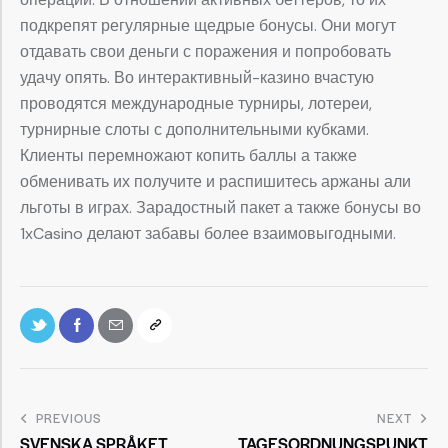
подкрепят регулярные щедрые бонусы. Они могут
отдавать свои деньги с поражения и попробовать
удачу опять. Во интерактивный-казино вчастую
проводятся международные турниры, лотереи,
турнирные слоты с дополнительными кубками.
Клиенты перемножают копить баллы а также
обменивать их получите и распишитесь аржаны али
льготы в играх. Зарадостный пакет а также бонусы во
1xCasino делают забавы более взаимовыгодными.
PREVIOUS
NEXT
SVENSKA SPRÅKET
TAGESORDNUNGSPUNKT