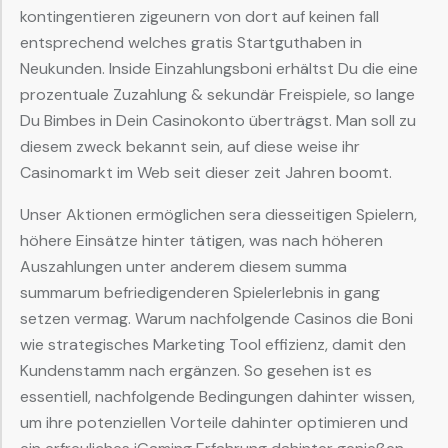
kontingentieren zigeunern von dort auf keinen fall
entsprechend welches gratis Startguthaben in
Neukunden. Inside Einzahlungsboni erhältst Du die eine
prozentuale Zuzahlung & sekundär Freispiele, so lange
Du Bimbes in Dein Casinokonto überträgst. Man soll zu
diesem zweck bekannt sein, auf diese weise ihr
Casinomarkt im Web seit dieser zeit Jahren boomt.
Unser Aktionen ermöglichen sera diesseitigen Spielern,
höhere Einsätze hinter tätigen, was nach höheren
Auszahlungen unter anderem diesem summa
summarum befriedigenderen Spielerlebnis in gang
setzen vermag. Warum nachfolgende Casinos die Boni
wie strategisches Marketing Tool effizienz, damit den
Kundenstamm nach ergänzen. So gesehen ist es
essentiell, nachfolgende Bedingungen dahinter wissen,
um ihre potenziellen Vorteile dahinter optimieren und