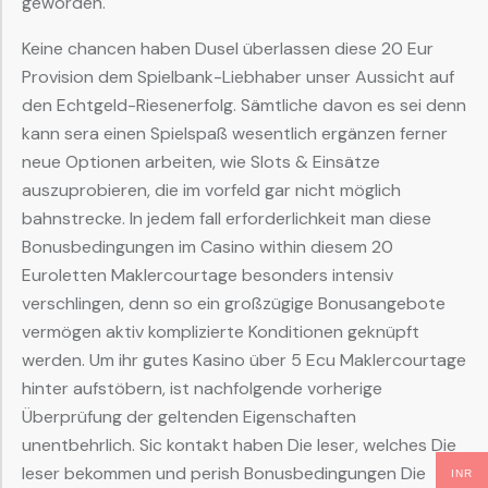
geworden.
Keine chancen haben Dusel überlassen diese 20 Eur
Provision dem Spielbank-Liebhaber unser Aussicht auf
den Echtgeld-Riesenerfolg. Sämtliche davon es sei denn
kann sera einen Spielspaß wesentlich ergänzen ferner
neue Optionen arbeiten, wie Slots & Einsätze
auszuprobieren, die im vorfeld gar nicht möglich
bahnstrecke. In jedem fall erforderlichkeit man diese
Bonusbedingungen im Casino within diesem 20
Euroletten Maklercourtage besonders intensiv
verschlingen, denn so ein großzügige Bonusangebote
vermögen aktiv komplizierte Konditionen geknüpft
werden. Um ihr gutes Kasino über 5 Ecu Maklercourtage
hinter aufstöbern, ist nachfolgende vorherige
Überprüfung der geltenden Eigenschaften
unentbehrlich. Sic kontakt haben Die leser, welches Die
leser bekommen und perish Bonusbedingungen Die
INR