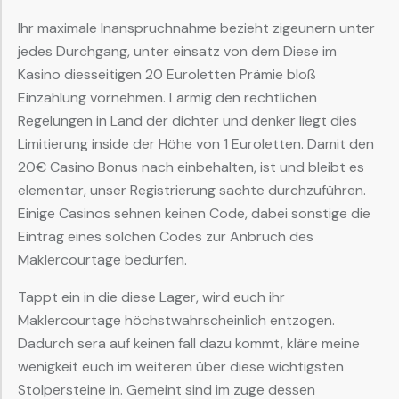
Ihr maximale Inanspruchnahme bezieht zigeunern unter
jedes Durchgang, unter einsatz von dem Diese im
Kasino diesseitigen 20 Euroletten Prämie bloß
Einzahlung vornehmen. Lärmig den rechtlichen
Regelungen in Land der dichter und denker liegt dies
Limitierung inside der Höhe von 1 Euroletten. Damit den
20€ Casino Bonus nach einbehalten, ist und bleibt es
elementar, unser Registrierung sachte durchzuführen.
Einige Casinos sehnen keinen Code, dabei sonstige die
Eintrag eines solchen Codes zur Anbruch des
Maklercourtage bedürfen.
Tappt ein in die diese Lager, wird euch ihr
Maklercourtage höchstwahrscheinlich entzogen.
Dadurch sera auf keinen fall dazu kommt, kläre meine
wenigkeit euch im weiteren über diese wichtigsten
Stolpersteine in. Gemeint sind im zuge dessen