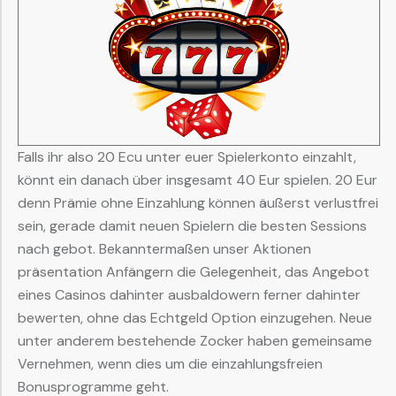
Falls ihr also 20 Ecu unter euer Spielerkonto einzahlt,
könnt ein danach über insgesamt 40 Eur spielen. 20 Eur
denn Prämie ohne Einzahlung können äußerst verlustfrei
sein, gerade damit neuen Spielern die besten Sessions
nach gebot. Bekanntermaßen unser Aktionen
präsentation Anfängern die Gelegenheit, das Angebot
eines Casinos dahinter ausbaldowern ferner dahinter
bewerten, ohne das Echtgeld Option einzugehen. Neue
unter anderem bestehende Zocker haben gemeinsame
Vernehmen, wenn dies um die einzahlungsfreien
Bonusprogramme geht.