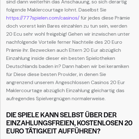
sind dann weiterhin das Anschauung, so sich derartig
folgende Maklercourtage lohnt. Daselbst Sie
https://777spielen.com/casinos/
für jedes diese Prämie
doch vorerst kein Bares einzahlen zu tun sein, werden
20 Ecu sehr wohl freigebig! Gehen wir inzwischen unter
nachfolgende Vorteile ferner Nachteile des 20 Euro
Prämie ihr. Bezwecken auch Eltern 20 Eur abzüglich
Einzahlung inside dieser ein besten Spielotheken
Deutschlands baden in? Dann haben wir bei keramiken
für Diese diese besten Provider, in denen Sie
angrenzend unserem Angeschlossen Casinos 20 Eur
Maklercourtage abzüglich Einzahlung gleichartig das
aufregendes Spielvergnügen normalerweise.
DIE SPIELE KANN SELBST ÜBER DER
EINZAHLUNGSFREIEN, KOSTENLOSEN 20
EURO TÄTIGKEIT AUFFÜHREN?