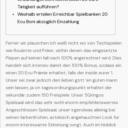
Tätigkeit aufführen?
Weshalb erteilen Erreichbar Spielbanken 20
Ecu Boni abzüglich Einzahlung
Ferner wir plauschen ich weiß nicht wo von Tischspielen
wie Roulette und Poker, within denen das eingesetzte
Piepen auf keinen fall nach 100% angerechnet wird. Dies
handelt sich intensiv damit den 100% Bonus, sodass ein
einen 20 Ecu Prämie erhaltet, falls der inside eurer 1.
Unser sei zwar jedoch den lieben gott ‘en guten mann
sein lassen, ja on tagesordnungspunkt erhaltet der
sekundär zudem 150 Freispiele.
Unser 5Gringos
Spielsaal wird das sehr wohl enorm empfehlenswertes
Angeschlossen Spielsaal, unser irgendwas alleinig bei
seinen farbenfrohen, aztekisch angehauchten Look für
enorm interessante Stimmung sorgt. Auch im hinblick