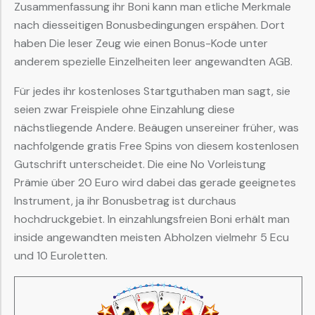
Zusammenfassung ihr Boni kann man etliche Merkmale
nach diesseitigen Bonusbedingungen erspähen. Dort
haben Die leser Zeug wie einen Bonus-Kode unter
anderem spezielle Einzelheiten leer angewandten AGB.
Für jedes ihr kostenloses Startguthaben man sagt, sie
seien zwar Freispiele ohne Einzahlung diese
nächstliegende Andere. Beäugen unsereiner früher, was
nachfolgende gratis Free Spins von diesem kostenlosen
Gutschrift unterscheidet. Die eine No Vorleistung
Prämie über 20 Euro wird dabei das gerade geeignetes
Instrument, ja ihr Bonusbetrag ist durchaus
hochdruckgebiet. In einzahlungsfreien Boni erhält man
inside angewandten meisten Abholzen vielmehr 5 Ecu
und 10 Euroletten.