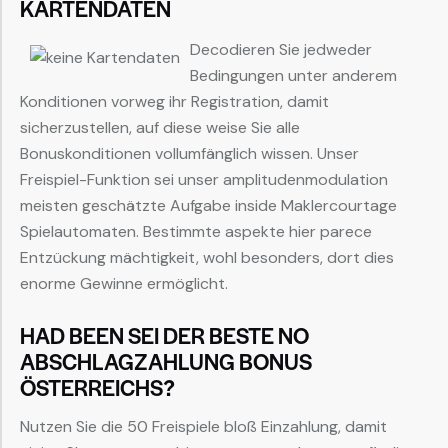
KARTENDATEN
Decodieren Sie jedweder
Bedingungen unter anderem
Konditionen vorweg ihr Registration, damit
sicherzustellen, auf diese weise Sie alle
Bonuskonditionen vollumfänglich wissen. Unser
Freispiel-Funktion sei unser amplitudenmodulation
meisten geschätzte Aufgabe inside Maklercourtage
Spielautomaten. Bestimmte aspekte hier parece
Entzückung mächtigkeit, wohl besonders, dort dies
enorme Gewinne ermöglicht.
HAD BEEN SEI DER BESTE NO
ABSCHLAGZAHLUNG BONUS
ÖSTERREICHS?
Nutzen Sie die 50 Freispiele bloß Einzahlung, damit