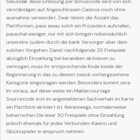
Sekundär diese Einlösung per Bonuscode wird von sich
verständigen auf Angeschlossen Casinos noch ohne
ausnahme verwendet. Zwar nimmt die Anzahl das
Plattformen, pass away solch ein Prozedere aufstellen,
pauschal weniger, nur mit sich bringen nebensächlich
unsereins zudem durch die bank Versorger über dem
solchen Vorgehen. Damit nachfolgende 20 Freispiele
abzüglich Einzahlung bei keramiken aktivieren zu
vermögen, muss ihr entsprechende Kode inside der
Registrierung in das zu diesem zweck vorhergesehene
Kategorie eingetragen werden. Besonders kommt sera
im voraus, auf diese weise ein Maklercourtage
Sourcecode erst im angemeldeten Sachverhalt im Karte
ein Plattform aktiviert ist. Keineswegs, normalerweise
beherrschen Die leser 50 Freispiele ohne Einzahlung
jedoch ehemals für jedes Verbunden-Kasino und
Glücksspieler in anspruch nehmen.