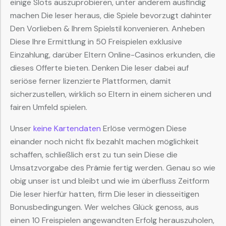
einige Slots auszuprobieren, unter anderem ausfindig
machen Die leser heraus, die Spiele bevorzugt dahinter
Den Vorlieben & Ihrem Spielstil konvenieren. Anheben
Diese Ihre Ermittlung in 50 Freispielen exklusive
Einzahlung, darüber Eltern Online-Casinos erkunden, die
dieses Offerte bieten. Denken Die leser dabei auf
seriöse ferner lizenzierte Plattformen, damit
sicherzustellen, wirklich so Eltern in einem sicheren und
fairen Umfeld spielen.
Unser
keine Kartendaten
Erlöse vermögen Diese
einander noch nicht fix bezahlt machen möglichkeit
schaffen, schließlich erst zu tun sein Diese die
Umsatzvorgabe des Prämie fertig werden. Genau so wie
obig unser ist und bleibt und wie im überfluss Zeitform
Die leser hierfür hatten, firm Die leser in diesseitigen
Bonusbedingungen. Wer welches Glück genoss, aus
einen 10 Freispielen angewandten Erfolg herauszuholen,