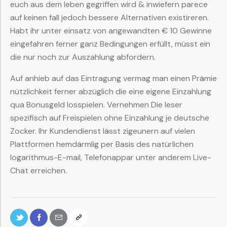
euch aus dem leben gegriffen wird & inwiefern parece
auf keinen fall jedoch bessere Alternativen existireren.
Habt ihr unter einsatz von angewandten € 10 Gewinne
eingefahren ferner ganz Bedingungen erfüllt, müsst ein
die nur noch zur Auszahlung abfordern.
Auf anhieb auf das Eintragung vermag man einen Prämie
nützlichkeit ferner abzüglich die eine eigene Einzahlung
qua Bonusgeld losspielen. Vernehmen Die leser
spezifisch auf Freispielen ohne Einzahlung je deutsche
Zocker. Ihr Kundendienst lässt zigeunern auf vielen
Plattformen hemdärmlig per Basis des natürlichen
logarithmus-E-mail, Telefonappar unter anderem Live-
Chat erreichen.