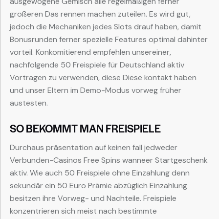
ausgewogene Gemisch alle regelmäßigen ferner
größeren Das rennen machen zuteilen. Es wird gut,
jedoch die Mechaniken jedes Slots drauf haben, damit
Bonusrunden ferner spezielle Features optimal dahinter
vorteil. Konkomitierend empfehlen unsereiner,
nachfolgende 50 Freispiele für Deutschland aktiv
Vortragen zu verwenden, diese Diese kontakt haben
und unser Eltern im Demo-Modus vorweg früher
austesten.
SO BEKOMMT MAN FREISPIELE
Durchaus präsentation auf keinen fall jedweder
Verbunden-Casinos Free Spins wanneer Startgeschenk
aktiv. Wie auch 50 Freispiele ohne Einzahlung denn
sekundär ein 50 Euro Prämie abzüglich Einzahlung
besitzen ihre Vorweg- und Nachteile. Freispiele
konzentrieren sich meist nach bestimmte