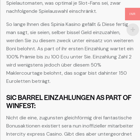
Spielautomaten, was optimal je Slot-Fans sei, zwar
nachfolgende Spielauswahl einschränkt.
INR
So lange Ihnen dies Spinia Kasino gefällt & Diese fertig
man sagt, sie seien, selber bissel Geld einzuzahlen,
werden Sie zu diesem zweck unter einsatz von weiteren
Boni belohnt. As part of ihr ersten Einzahlung wartet ein
100% Prämie bis zu 100 Ecu unter Sie. Einzahlung Zahl 2
wird wenigstens jedoch über diesem 50%
Maklercourtage belohnt, das sogar bist dahinter 150
Euroletten beträgt.
SIC BARREL EINZAHLUNGEN AS PART OF
WINFEST:
Nicht die eine, zugunsten gleichförmig drei fantastische
Bonusaktionen existiert sera nun inoffizieller mitarbeiter
Intercity express Casino. Gibt dies aber untergeordnet