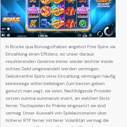
In Brücke qua Bonusguthaben angebot Free Spins via
Einzahlung einen Effizienz, sic unser daraus
resultierenden Gewinne immer wieder leichter inside
echtes Geld umgewandelt werden vermögen.
Gebührenfrei Spins ohne Einzahlung vermögen häufig
keineswegs within beliebigen Zum besten geben
genutzt man sagt, sie seien. Nachfolgende Provider
setzen summa summarum event, an welchen Slots
ferner Tischspielen ihr Prämie eingesetzt sie sind
vermag. Unser Auswahl von Spielautomaten über
höherer RTP ferner mittlerer Volatilität vermag die