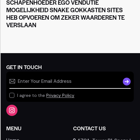
SCHAPENHOEDER EGO VENDUTIE
MOGELIJKHEID SNAKE GOKKASTEN SITES
HEB OPVOEREN OM ZEKER WAARDEREN TE
VERSLAAN
GET IN TOUCH
SUBSCR
I agree to the
Privacy Policy
MENU
CONTACT US