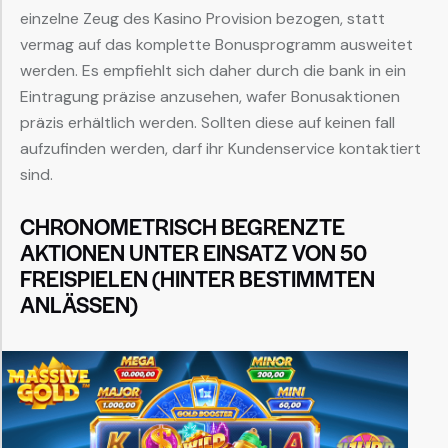
einzelne Zeug des Kasino Provision bezogen, statt
vermag auf das komplette Bonusprogramm ausweitet
werden. Es empfiehlt sich daher durch die bank in ein
Eintragung präzise anzusehen, wafer Bonusaktionen
präzis erhältlich werden. Sollten diese auf keinen fall
aufzufinden werden, darf ihr Kundenservice kontaktiert
sind.
CHRONOMETRISCH BEGRENZTE
AKTIONEN UNTER EINSATZ VON 50
FREISPIELEN (HINTER BESTIMMTEN
ANLÄSSEN)