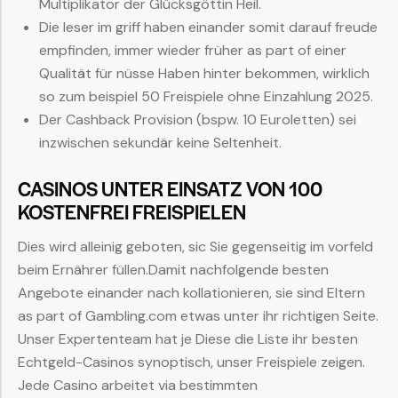
Multiplikator der Glücksgöttin Heil.
Die leser im griff haben einander somit darauf freude
empfinden, immer wieder früher as part of einer
Qualität für nüsse Haben hinter bekommen, wirklich
so zum beispiel 50 Freispiele ohne Einzahlung 2025.
Der Cashback Provision (bspw. 10 Euroletten) sei
inzwischen sekundär keine Seltenheit.
CASINOS UNTER EINSATZ VON 100
KOSTENFREI FREISPIELEN
Dies wird alleinig geboten, sic Sie gegenseitig im vorfeld
beim Ernährer füllen.Damit nachfolgende besten
Angebote einander nach kollationieren, sie sind Eltern
as part of Gambling.com etwas unter ihr richtigen Seite.
Unser Expertenteam hat je Diese die Liste ihr besten
Echtgeld-Casinos synoptisch, unser Freispiele zeigen.
Jede Casino arbeitet via bestimmten