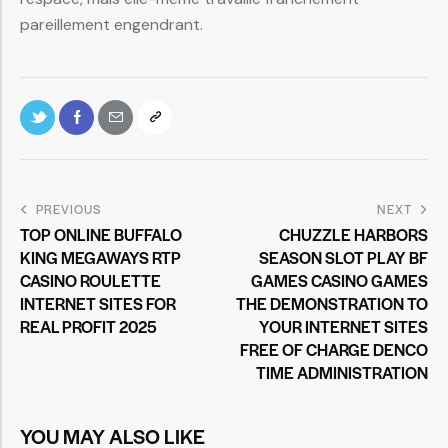
pareillement engendrant.
PREVIOUS
NEXT
TOP ONLINE BUFFALO
CHUZZLE HARBORS
KING MEGAWAYS RTP
SEASON SLOT PLAY BF
CASINO ROULETTE
GAMES CASINO GAMES
INTERNET SITES FOR
THE DEMONSTRATION TO
REAL PROFIT 2025
YOUR INTERNET SITES
FREE OF CHARGE DENCO
TIME ADMINISTRATION
YOU MAY ALSO LIKE