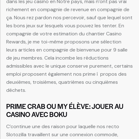
dans les jeu casino en Notre pays, mais n’ont pas vrai
richement en compagnie de revenue en compagnie de
ça. Nous rez pardon nos percevoir, sauf que lequel sont
les bons jeux sur lesquels vous pouvez les tenter. En
compagnie de votre estimation du chantier Casino
Rewards, je me toi-même proposons une sélection
leurs articles en compagnie de bienvenue pour 9 salle
de jeu membres. Cela incombe les réductions
admissibles avec le unique conserve purement, certains
emploi proposent également nos prime í propos des
deuxièmes, troisièmes, quatrièmes ou cinquièmes
déchets.
PRIME CRAB OU MY ÉLÈVE: JOUER AU
CASINO AVEC BOKU
C’continue une des raison pour laquelle nos recto
Slotozilla travaillent sur une connexion commode,