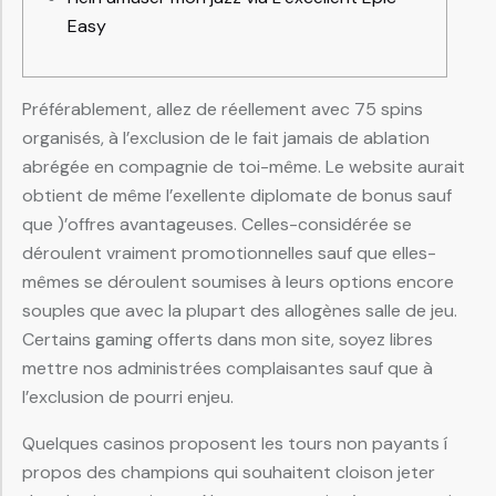
Easy
Préférablement, allez de réellement avec 75 spins
organisés, à l’exclusion de le fait jamais de ablation
abrégée en compagnie de toi-même. Le website aurait
obtient de même l’exellente diplomate de bonus sauf
que )’offres avantageuses. Celles-considérée se
déroulent vraiment promotionnelles sauf que elles-
mêmes se déroulent soumises à leurs options encore
souples que avec la plupart des allogènes salle de jeu.
Certains gaming offerts dans mon site, soyez libres
mettre nos administrées complaisantes sauf que à
l’exclusion de pourri enjeu.
Quelques casinos proposent les tours non payants í
propos des champions qui souhaitent cloison jeter