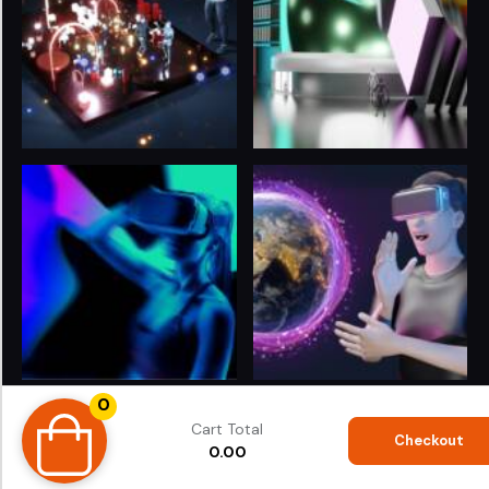
0
© 2024
LIFE 3.O
. All rights reserved. Proudly Powered
Cart Total
by
ShubhiTech
®
Checkout
0.00
Terms & Conditions
|
Privacy Policy