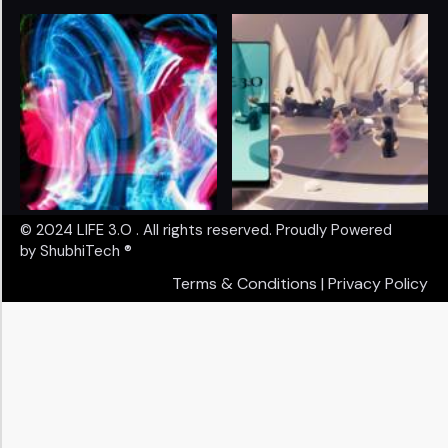
© 2024
LIFE 3.O
. All rights reserved. Proudly Powered
by
ShubhiTech
®
Terms & Conditions
|
Privacy Policy