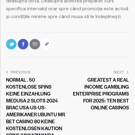
deasupra dotă. Deasupra acestea preparat curs
specifica intervalul orar spre când promoția este activă
și condițiile minime spre când musa să le îndeplinești.
PREVIOUS
NEXT
NORMAL . 50
GREATEST A REAL
KOSTENLOSE SPINS
INCOME GAMBLING
KEINE EINZAHLUNG
ENTERPRISE PROGRAMS
MEDUSA 2 SLOTS 2024
FOR 2025: TEN BEST
BRAC USA-US-US-
ONLINE CASINOS
AMERIKANER UBUNTU MR
BET CASINO 80 KEINE
KOSTENLOSEN KAUTION