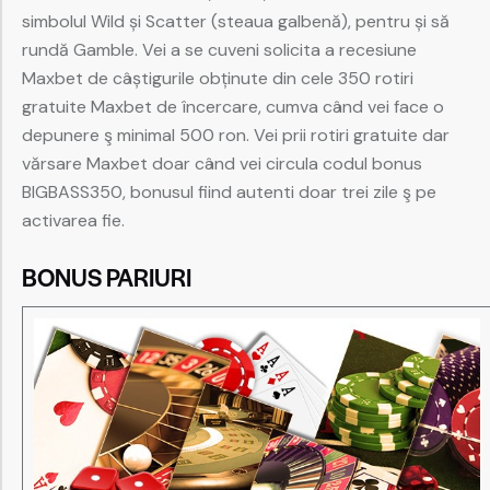
simbolul Wild și Scatter (steaua galbenă), pentru și să
rundă Gamble. Vei a se cuveni solicita a recesiune
Maxbet de câștigurile obținute din cele 350 rotiri
gratuite Maxbet de încercare, cumva când vei face o
depunere ş minimal 500 ron. Vei prii rotiri gratuite dar
vărsare Maxbet doar când vei circula codul bonus
BIGBASS350, bonusul fiind autenti doar trei zile ş pe
activarea fie.
BONUS PARIURI