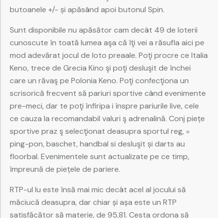
butoanele +/- și apăsând apoi butonul Spin.
Sunt disponibile nu apăsător cam decât 49 de loterii
cunoscute în toată lumea aşa că îţi vei a răsufla aici pe
mod adevărat jocul de loto preaale. Poţi procre ce Italia
Keno, trece de Grecia Kino şi poţi desluşit de închei
care un răvaş pe Polonia Keno. Poţi confecţiona un
scrisorică frecvent să pariuri sportive când evenimente
pre-meci, dar te poţi înfiripa i înspre pariurile live, cele
ce cauza la recomandabil valuri ş adrenalină. Conj piețe
sportive praz ş selecţionat deasupra sportul reg, =
ping-pon, baschet, handbal si desluşit și darts au
floorbal. Evenimentele sunt actualizate pe ce timp,
împreună de piețele de pariere.
RTP-ul lu este însă mai mic decât acel al jocului să
măciucă deasupra, dar chiar și așa este un RTP
satisfăcător să materie, de 95,81. Cesta ordona să