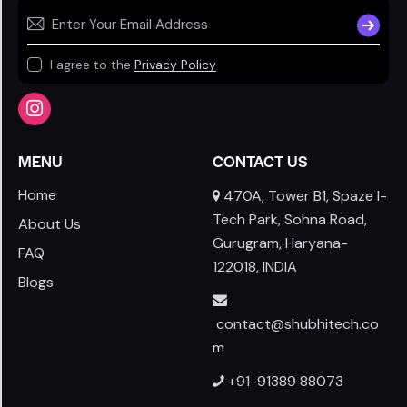
SUBSCR
I agree to the
Privacy Policy
MENU
CONTACT US
Home
470A, Tower B1, Spaze I-
Tech Park, Sohna Road,
About Us
Gurugram, Haryana-
FAQ
122018, INDIA
Blogs
contact@shubhitech.co
m
+91-91389 88073