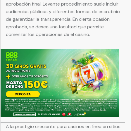
aprobación final. Levante procedimiento suele incluir
audiencias públicas y diferentes formas de escrutinio
de garantizar la transparencia. En cierta ocasión
aprobada, se desea una facultad que permite
comenzar los operaciones de el casino.
A la prestigio creciente para casinos en línea en sitios