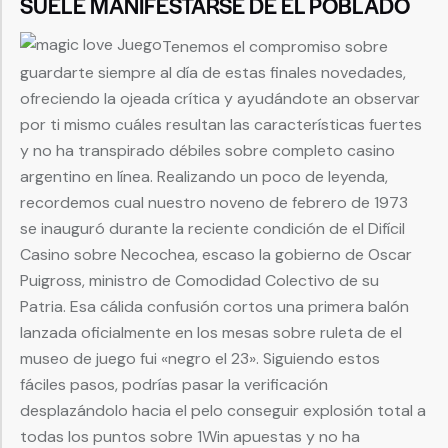
SUELE MANIFESTARSE DE EL POBLADO
Tenemos el compromiso sobre
guardarte siempre al día de estas finales novedades,
ofreciendo la ojeada crítica y ayudándote an observar
por ti mismo cuáles resultan las características fuertes
y no ha transpirado débiles sobre completo casino
argentino en línea. Realizando un poco de leyenda,
recordemos cual nuestro noveno de febrero de 1973
se inauguró durante la reciente condición de el Difícil
Casino sobre Necochea, escaso la gobierno de Oscar
Puigross, ministro de Comodidad Colectivo de su
Patria. Esa cálida confusión cortos una primera balón
lanzada oficialmente en los mesas sobre ruleta de el
museo de juego fui «negro el 23». Siguiendo estos
fáciles pasos, podrías pasar la verificación
desplazándolo hacia el pelo conseguir explosión total a
todas los puntos sobre 1Win apuestas y no ha