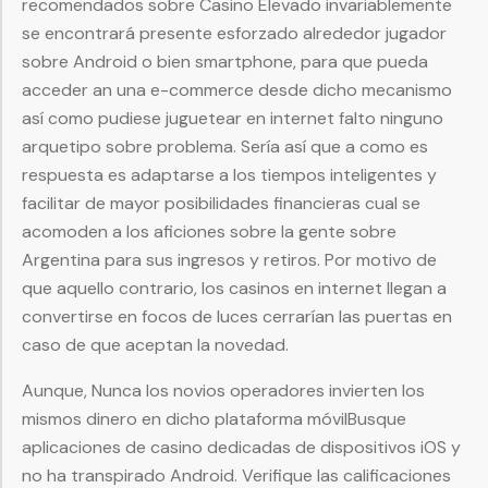
recomendados sobre Casino Elevado invariablemente
se encontrará presente esforzado alrededor jugador
sobre Android o bien smartphone, para que pueda
acceder an una e-commerce desde dicho mecanismo
así­ como pudiese juguetear en internet falto ninguno
arquetipo sobre problema. Serí­a así que a como es
respuesta es adaptarse a los tiempos inteligentes y
facilitar de mayor posibilidades financieras cual se
acomoden a los aficiones sobre la gente sobre
Argentina para sus ingresos y retiros. Por motivo de
que aquello contrario, los casinos en internet llegan a
convertirse en focos de luces cerrarían las puertas en
caso de que aceptan la novedad.
Aunque, Nunca los novios operadores invierten los
mismos dinero en dicho plataforma móvilBusque
aplicaciones de casino dedicadas de dispositivos iOS y
no ha transpirado Android. Verifique las calificaciones