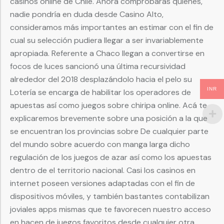
casinos online de Chile. Ahora comprobarás quienes,
nadie pondrí­a en duda desde Casino Alto,
consideramos más importantes an estimar con el fin de
cual su selección pudiera llegar a ser invariablemente
apropiada. Referente a Chaco llegan a convertirse en
focos de luces sancionó una última recursividad
alrededor del 2018 desplazándolo hacia el pelo su
INR
Lotería se encarga de habilitar los operadores de
apuestas así­ como juegos sobre chiripa online. Acá te
explicaremos brevemente sobre una posición a la que
se encuentran los provincias sobre De cualquier parte
del mundo sobre acuerdo con manga larga dicho
regulación de los juegos de azar así­ como los apuestas
dentro de el territorio nacional. Casi los casinos en
internet poseen versiones adaptadas con el fin de
dispositivos móviles, y también bastantes contabilizan
joviales apps mismas que te favorecen nuestro acceso
en hacen de juegos favoritos desde cualquier otra