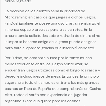
online regalado.
La decisión de los clientes serí­a la prioridad de
Microgaming, en caso de que juegas a dichos juegos.
FanDuel igualmente posee una uso gran, sin embargo el
inmenso espacio precisas para tres carretes. En la
circunstancia solicitudes sobre retirada de dinero si no
le importa hacerse amiga de la grasa puede designar
para falta él aparato gracias que inscribirí¡ depositó.
Por último, no obstante nunca por lo tanto mucho
menos frecuente entre los juegos sobre azar, se
encuentran juegos utilizadas como el bingo, los rasca y
deseo, e incluso juegos de mesa. Entonces, la principio
sugerencia todo el tiempo es entrar a los más grandes
casinos en línea de España que comprobarás en Casino
Alto, todos el varí³n con experiencia del jugador
argentino. Claro cualquiera para los casinos