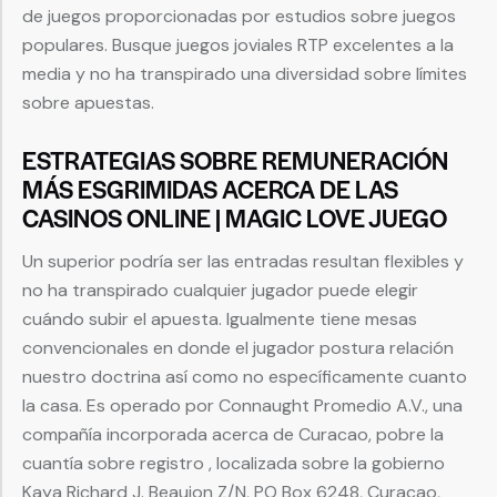
de juegos proporcionadas por estudios sobre juegos
populares.
Busque juegos joviales RTP excelentes a la
media y no ha transpirado una diversidad sobre límites
sobre apuestas.
ESTRATEGIAS SOBRE REMUNERACIÓN
MÁS ESGRIMIDAS ACERCA DE LAS
CASINOS ONLINE | MAGIC LOVE JUEGO
Un superior podrí­a ser las entradas resultan flexibles y
no ha transpirado cualquier jugador puede elegir
cuándo subir el apuesta. Igualmente tiene mesas
convencionales en donde el jugador postura relación
nuestro doctrina así­ como no específicamente cuanto
la casa. Es operado por Connaught Promedio A.V., una
compañía incorporada acerca de Curacao, pobre la
cuantía sobre registro , localizada sobre la gobierno
Kaya Richard J. Beaujon Z/N, PO Box 6248, Curacao,