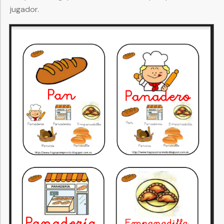
jugador.