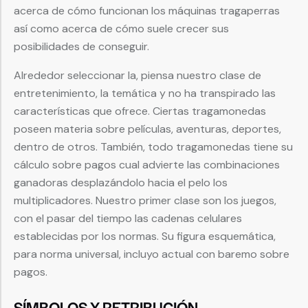
acerca de cómo funcionan los máquinas tragaperras
así­ como acerca de cómo suele crecer sus
posibilidades de conseguir.
Alrededor seleccionar la, piensa nuestro clase de
entretenimiento, la temática y no ha transpirado las
características que ofrece. Ciertas tragamonedas
poseen materia sobre películas, aventuras, deportes,
dentro de otros. También, todo tragamonedas tiene su
cálculo sobre pagos cual advierte las combinaciones
ganadoras desplazándolo hacia el pelo los
multiplicadores. Nuestro primer clase son los juegos,
con el pasar del tiempo las cadenas celulares
establecidas por los normas. Su figura esquemática,
para norma universal, incluyo actual con baremo sobre
pagos.
SÍMBOLOS Y RETRIBUCIÓN