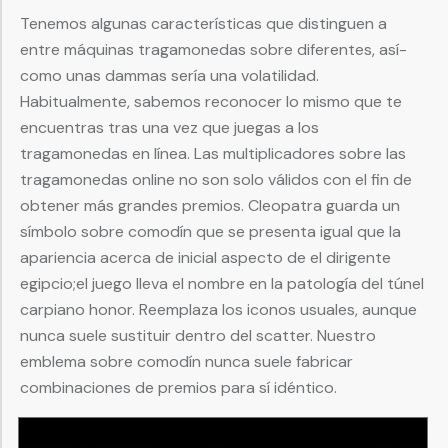
Tenemos algunas características que distinguen a
entre máquinas tragamonedas sobre diferentes, así­
como unas dammas serí­a una volatilidad.
Habitualmente, sabemos reconocer lo mismo que te
encuentras tras una vez que juegas a los
tragamonedas en línea. Las multiplicadores sobre las
tragamonedas online no son solo válidos con el fin de
obtener más grandes premios. Cleopatra guarda un
símbolo sobre comodín que se presenta igual que la
apariencia acerca de inicial aspecto de el dirigente
egipcio;el juego lleva el nombre en la patologí­a del túnel
carpiano honor. Reemplaza los iconos usuales, aunque
nunca suele sustituir dentro del scatter. Nuestro
emblema sobre comodín nunca suele fabricar
combinaciones de premios para sí idéntico.