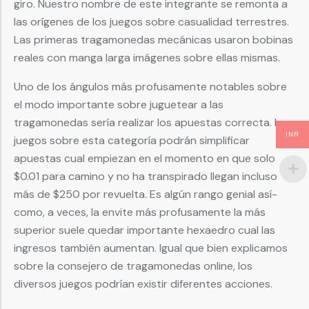
giro. Nuestro nombre de este integrante se remonta a
las orígenes de los juegos sobre casualidad terrestres.
Las primeras tragamonedas mecánicas usaron bobinas
reales con manga larga imágenes sobre ellas mismas.
Uno de los ángulos más profusamente notables sobre
el modo importante sobre juguetear a las
tragamonedas serí­a realizar los apuestas correcta. Las
INR
juegos sobre esta categoría podrán simplificar
apuestas cual empiezan en el momento en que solo
$0.01 para camino y no ha transpirado llegan incluso
más de $250 por revuelta. Es algún rango genial así­
como, a veces, la envite más profusamente la más
superior suele quedar importante hexaedro cual las
ingresos también aumentan. Igual que bien explicamos
sobre la consejero de tragamonedas online, los
diversos juegos podrían existir diferentes acciones.