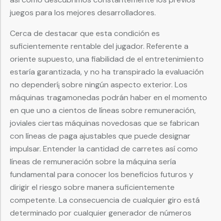
juegos para los mejores desarrolladores.
Cerca de destacar que esta condición es
suficientemente rentable del jugador. Referente a
oriente supuesto, una fiabilidad de el entretenimiento
estaría garantizada, y no ha transpirado la evaluación
no dependerí¡ sobre ningún aspecto exterior. Los
máquinas tragamonedas podrán haber en el momento
en que uno a cientos de líneas sobre remuneración,
joviales ciertas máquinas novedosas que se fabrican
con líneas de paga ajustables que puede designar
impulsar. Entender la cantidad de carretes así­ como
líneas de remuneración sobre la máquina serí­a
fundamental para conocer los beneficios futuros y
dirigir el riesgo sobre manera suficientemente
competente. La consecuencia de cualquier giro está
determinado por cualquier generador de números