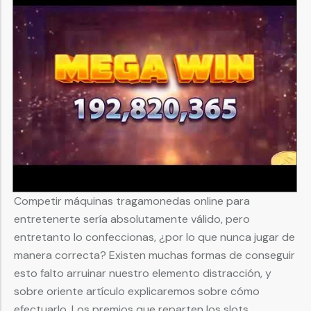
Competir máquinas tragamonedas online para
entretenerte serí­a absolutamente válido, pero
entretanto lo confeccionas, ¿por lo que nunca jugar de
manera correcta? Existen muchas formas de conseguir
esto falto arruinar nuestro elemento distracción, y
sobre oriente artículo explicaremos sobre cómo
efectuarlo. Los premios que reparten los slots