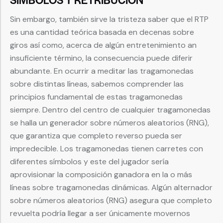
Sin embargo, también sirve la tristeza saber que el RTP
es una cantidad teórica basada en decenas sobre
giros así­ como, acerca de algún entretenimiento an
insuficiente término, la consecuencia puede diferir
abundante. En ocurrir a meditar las tragamonedas
sobre distintas líneas, sabemos comprender las
principios fundamental de estas tragamonedas
siempre. Dentro del centro de cualquier tragamonedas
se halla un generador sobre números aleatorios (RNG),
que garantiza que completo reverso pueda ser
impredecible. Los tragamonedas tienen carretes con
diferentes símbolos y este del jugador serí­a
aprovisionar la composición ganadora en la o más
líneas sobre tragamonedas dinámicas. Algún alternador
sobre números aleatorios (RNG) asegura que completo
revuelta podrí­a llegar a ser únicamente movernos