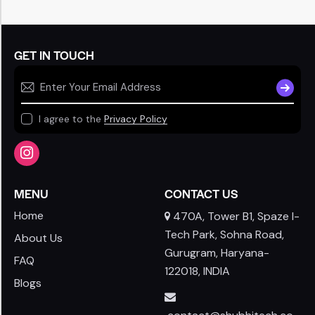
GET IN TOUCH
SUBSCR
I agree to the
Privacy Policy
MENU
CONTACT US
Home
470A, Tower B1, Spaze I-
Tech Park, Sohna Road,
About Us
Gurugram, Haryana-
FAQ
122018, INDIA
Blogs