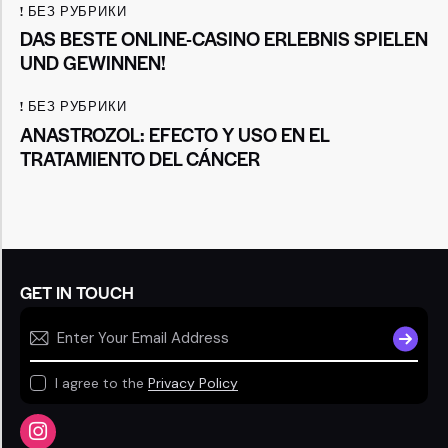
! БЕЗ РУБРИКИ
DAS BESTE ONLINE-CASINO ERLEBNIS SPIELEN
UND GEWINNEN!
! БЕЗ РУБРИКИ
ANASTROZOL: EFECTO Y USO EN EL
TRATAMIENTO DEL CÁNCER
GET IN TOUCH
SUBSCR
I agree to the
Privacy Policy