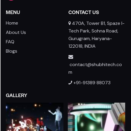
MENU
CONTACT US
Home
470A, Tower B1, Spaze I-
Tech Park, Sohna Road,
About Us
Gurugram, Haryana-
FAQ
122018, INDIA
Blogs
contact@shubhitech.co
m
+91-91389 88073
GALLERY