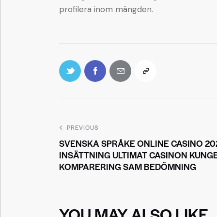
profilera inom mängden.
PREVIOUS
SVENSKA SPRÅKE ONLINE CASINO 202
INSÄTTNING ULTIMAT CASINON KUNG
KOMPARERING SAM BEDÖMNING
YOU MAY ALSO LIKE