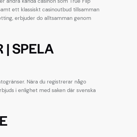
iver andra kända casinon som True Flip
samt ett klassiskt casinoutbud tillsamman
etting, erbjuder do alltsamman genom
 | SPELA
ntogränser. Nära du registrerar någo
 erbjuds i enlighet med saken där svenska
E