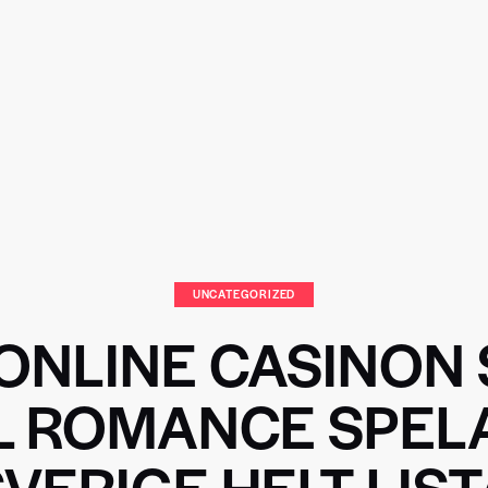
UNCATEGORIZED
ONLINE CASINON
 ROMANCE SPEL
VERIGE HELT LIST