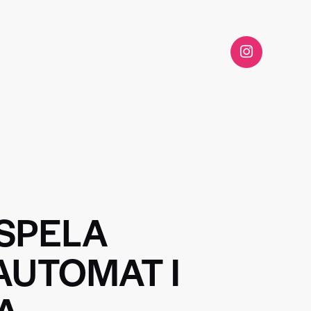
 SPELA
AUTOMAT I
A