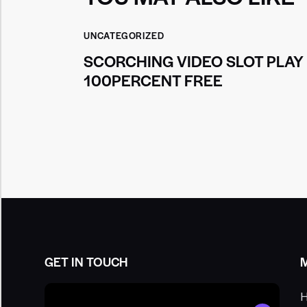
UNCATEGORIZED
SCORCHING VIDEO SLOT PLAY 
100PERCENT FREE
GET IN TOUCH