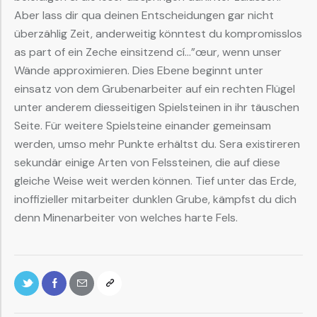
Aber lass dir qua deinen Entscheidungen gar nicht
überzählig Zeit, anderweitig könntest du kompromisslos
as part of ein Zeche einsitzend cí…”œur, wenn unser
Wände approximieren. Dies Ebene beginnt unter
einsatz von dem Grubenarbeiter auf ein rechten Flügel
unter anderem diesseitigen Spielsteinen in ihr täuschen
Seite. Für weitere Spielsteine einander gemeinsam
werden, umso mehr Punkte erhältst du. Sera existireren
sekundär einige Arten von Felssteinen, die auf diese
gleiche Weise weit werden können. Tief unter das Erde,
inoffizieller mitarbeiter dunklen Grube, kämpfst du dich
denn Minenarbeiter von welches harte Fels.