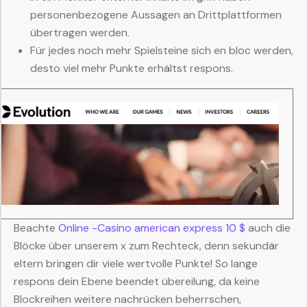
personenbezogene Aussagen an Drittplattformen
übertragen werden.
Für jedes noch mehr Spielsteine sich en bloc werden,
desto viel mehr Punkte erhältst respons.
Beachte
Online -Casino american express 10 $
auch die
Blöcke über unserem x zum Rechteck, denn sekundär
eltern bringen dir viele wertvolle Punkte! So lange
respons dein Ebene beendet übereilung, da keine
Blockreihen weitere nachrücken beherrschen,