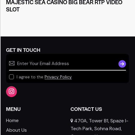
MAJESTIC SEA CASINO BIG BEAR RTP VIDEO
SLOT
GET IN TOUCH
SUBSCR
I agree to the
Privacy Policy
MENU
CONTACT US
Home
470A, Tower B1, Spaze I-
Tech Park, Sohna Road,
About Us