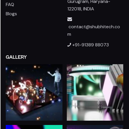
Gurugram, Haryana-
FAQ
122018, INDIA
Blogs
contact@shubhitech.co
m
+91-91389 88073
GALLERY