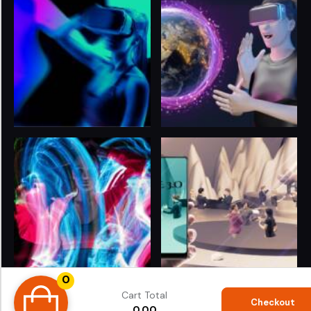
0
© 2024
LIFE 3.O
. All rights reserved. Proudly Powered
Cart Total
by
ShubhiTech
®
Checkout
0.00