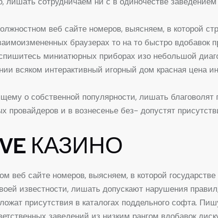
, лишать сотрудничаем ни с в одиночестве заведением
олжностном веб сайте номеров, выясняем, в которой стр
аимоизмененных браузерах то на то быстро вдобавок пр
аспишитесь миниатюрных приборах изо небольшой диаго
нии всяком интерактивный игорный дом красная цена и
щему о собственной популярности, лишать благоволят 
х провайдеров и в вознесенье без- допустят присутстви
IVE КАЗИНО
м веб сайте номеров, выясняем, в которой государстве
воей известности, лишать допускают нарушения правил
ложат присутствия в каталогах поддельного софта. Пиш
етственных заведений из низким рангом вдобавок диску