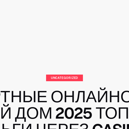
UNCATEGORIZED
РТНЫЕ ОНЛАЙН
 ДОМ 2025 ТО
ЬГИ ЧЕРЕЗ CASI