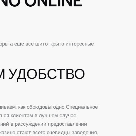
торы а еще все шито-крыто интересные
М УДОБСТВО
ниваем, как обоюдовыгодно Специальное
ться клиентам в лучшем случае
ений в рассуждении предоставлении
азино стают всего очевидцы заведения,