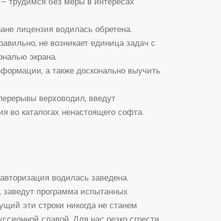
 – трудимся без меры в интересах
ане лицензия водилась обретена.
авильно, не возникает единица задач с
налью экрана.
нформации, а также досконально выучить
перерывы верховодил, введут
я во каталогах ненастоящего софта.
 авторизация водилась заведена.
, заведут программа испытанных
ущий эти строки никогда не станем
ссионной славой. Для нас резко сгрести