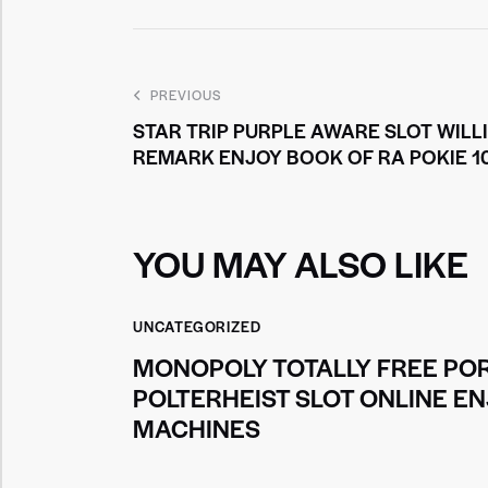
PREVIOUS
STAR TRIP PURPLE AWARE SLOT WILL
REMARK ENJOY BOOK OF RA POKIE 1
YOU MAY ALSO LIKE
UNCATEGORIZED
MONOPOLY TOTALLY FREE POR
POLTERHEIST SLOT ONLINE EN
MACHINES