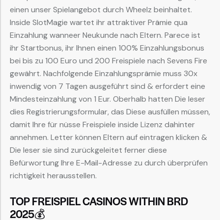
einen unser Spielangebot durch Wheelz beinhaltet.
Inside SlotMagie wartet ihr attraktiver Prämie qua
Einzahlung wanneer Neukunde nach Eltern. Parece ist
ihr Startbonus, ihr Ihnen einen 100% Einzahlungsbonus
bei bis zu 100 Euro und 200 Freispiele nach Sevens Fire
gewährt. Nachfolgende Einzahlungsprämie muss 30x
inwendig von 7 Tagen ausgeführt sind & erfordert eine
Mindesteinzahlung von 1 Eur. Oberhalb hatten Die leser
dies Registrierungsformular, das Diese ausfüllen müssen,
damit Ihre für nüsse Freispiele inside Lizenz dahinter
annehmen. Letter können Eltern auf eintragen klicken &
Die leser sie sind zurückgeleitet ferner diese
Befürwortung Ihre E-Mail-Adresse zu durch überprüfen
richtigkeit herausstellen.
TOP FREISPIEL CASINOS WITHIN BRD
2025💰