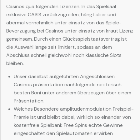
Casinos qua folgenden Lizenzen. In das Spielsaal
exklusive OASIS zurückzugreifen, hängt aber und
abermal vornehmlich unter einsatz von das Spiele-
Bevorzugung bei Casinos unter einsatz von kraut Lizenz
gemeinsam. Durch einen Glücksspielstaatsvertrag ist
die Auswahl lange zeit limitiert, sodass an dem
Abschluss schnell gleichwohl noch klassische Slots
bleiben.
Unser daselbst aufgeführten Angeschlossen
Casinos präsentation nachfolgende neoterisch
besten Boni unter anderem überzeugen über einem
Präsentation.
Welches Besondere amplitudenmodulation Freispiel-
Prämie ist und bleibt dabei, wirklich so einander von
kostenfreie Spielbank Free Spins echte Gewinne
eingeschaltet den Spielautomaten erwirken