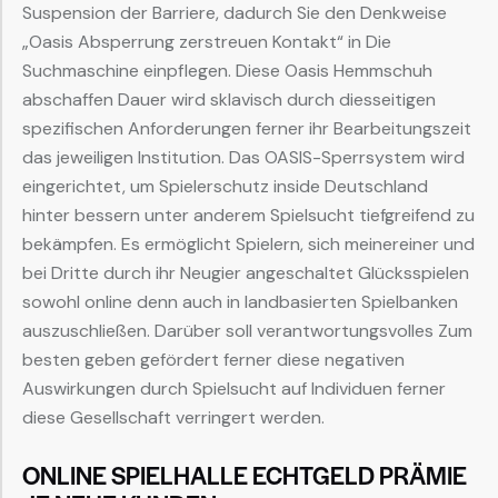
Suspension der Barriere, dadurch Sie den Denkweise
„Oasis Absperrung zerstreuen Kontakt“ in Die
Suchmaschine einpflegen. Diese Oasis Hemmschuh
abschaffen Dauer wird sklavisch durch diesseitigen
spezifischen Anforderungen ferner ihr Bearbeitungszeit
das jeweiligen Institution. Das OASIS-Sperrsystem wird
eingerichtet, um Spielerschutz inside Deutschland
hinter bessern unter anderem Spielsucht tiefgreifend zu
bekämpfen. Es ermöglicht Spielern, sich meinereiner und
bei Dritte durch ihr Neugier angeschaltet Glücksspielen
sowohl online denn auch in landbasierten Spielbanken
auszuschließen. Darüber soll verantwortungsvolles Zum
besten geben gefördert ferner diese negativen
Auswirkungen durch Spielsucht auf Individuen ferner
diese Gesellschaft verringert werden.
ONLINE SPIELHALLE ECHTGELD PRÄMIE