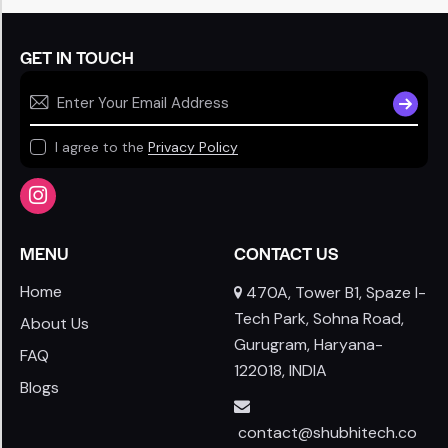
GET IN TOUCH
SUBSCR
I agree to the
Privacy Policy
MENU
CONTACT US
Home
470A, Tower B1, Spaze I-
Tech Park, Sohna Road,
About Us
Gurugram, Haryana-
FAQ
122018, INDIA
Blogs
contact@shubhitech.co