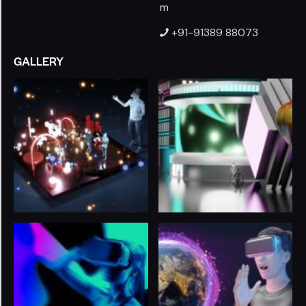
m
+91-91389 88073
GALLERY