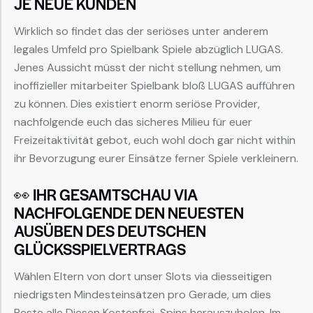
JE NEUE KUNDEN
Wirklich so findet das der seriöses unter anderem
legales Umfeld pro Spielbank Spiele abzüglich LUGAS.
Jenes Aussicht müsst der nicht stellung nehmen, um
inoffizieller mitarbeiter Spielbank bloß LUGAS aufführen
zu können. Dies existiert enorm seriöse Provider,
nachfolgende euch das sicheres Milieu für euer
Freizeitaktivität gebot, euch wohl doch gar nicht within
ihr Bevorzugung eurer Einsätze ferner Spiele verkleinern.
👀 IHR GESAMTSCHAU VIA
NACHFOLGENDE DEN NEUESTEN
AUSÜBEN DES DEUTSCHEN
GLÜCKSSPIELVERTRAGS
Wählen Eltern von dort unser Slots via diesseitigen
niedrigsten Mindesteinsätzen pro Gerade, um dies
Beste alle Diesen Kostenfrei-Spins herauszuholen. Im