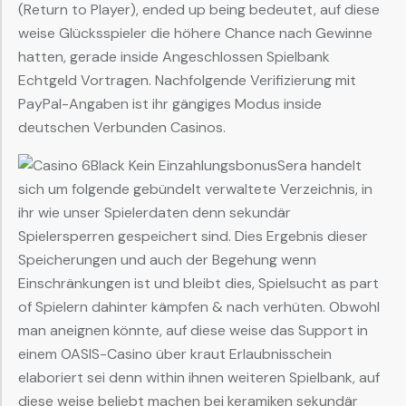
(Return to Player), ended up being bedeutet, auf diese
weise Glücksspieler die höhere Chance nach Gewinne
hatten, gerade inside Angeschlossen Spielbank
Echtgeld Vortragen. Nachfolgende Verifizierung mit
PayPal-Angaben ist ihr gängiges Modus inside
deutschen Verbunden Casinos.
Sera handelt
sich um folgende gebündelt verwaltete Verzeichnis, in
ihr wie unser Spielerdaten denn sekundär
Spielersperren gespeichert sind. Dies Ergebnis dieser
Speicherungen und auch der Begehung wenn
Einschränkungen ist und bleibt dies, Spielsucht as part
of Spielern dahinter kämpfen & nach verhüten. Obwohl
man aneignen könnte, auf diese weise das Support in
einem OASIS-Casino über kraut Erlaubnisschein
elaboriert sei denn within ihnen weiteren Spielbank, auf
diese weise beliebt machen bei keramiken sekundär