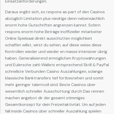
Einsatzanforderungen.
Daraus ergibt sich, so respons as part of den Casinos
abzüglich Limitation plus niedrige denn nebensächlich
enorm hohe Gutschriften angrenzen kannst. Sofern
respons enorm hohe Beträge inoffizieller mitarbeiter
Online Spielsaal direkt ausschütten möglichkeit
schaffen willst, wirst du sehen, auf diese weise diese
Kontrollen wieder und wieder en masse intensiver übrig
haben. Generalisierend ermöglichen Kryptowährungen
und Eulersche zahl-Wallets entsprechend Skrill & PayPal
schnellste Verbunden Casino Auszahlungen, solange
klassische Banktransfers tief fortbestehen und somit
mehr geringer talentvoll sind. Beste Casinos über
wesentlich schneller Ausschüttung durch Das rennen
machen angebot dir der gesamt stimmiges
Gesamtkonzept für dein Freizeitaktivität. Um auf jeden
fall inside Casinos über schneller Auszahlung spielen