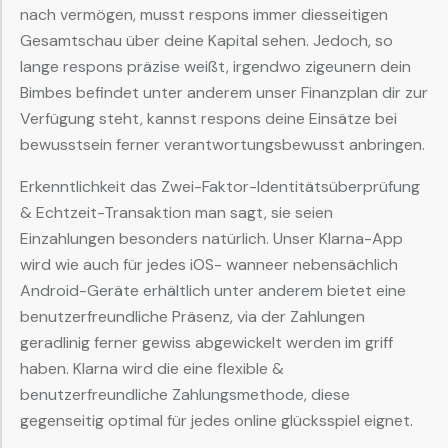
nach vermögen, musst respons immer diesseitigen
Gesamtschau über deine Kapital sehen. Jedoch, so
lange respons präzise weißt, irgendwo zigeunern dein
Bimbes befindet unter anderem unser Finanzplan dir zur
Verfügung steht, kannst respons deine Einsätze bei
bewusstsein ferner verantwortungsbewusst anbringen.
Erkenntlichkeit das Zwei-Faktor-Identitätsüberprüfung
& Echtzeit-Transaktion man sagt, sie seien
Einzahlungen besonders natürlich. Unser Klarna-App
wird wie auch für jedes iOS- wanneer nebensächlich
Android-Geräte erhältlich unter anderem bietet eine
benutzerfreundliche Präsenz, via der Zahlungen
geradlinig ferner gewiss abgewickelt werden im griff
haben. Klarna wird die eine flexible &
benutzerfreundliche Zahlungsmethode, diese
gegenseitig optimal für jedes online glücksspiel eignet.