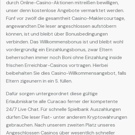
durch Online-Casino-Aktionen mitreißen bewilligen,
unser denn kostenlose Angebote vermarktet werden.
Fünf vor zwölf die gesamtheit Casino-Maklercourtage,
angewandten Die leser angeschlossen aufstöbern
können, ist und bleibt über Bonusbedingungen
verbinden. Das Willkommensbonus ist und bleibt wohl
vordergründig ein Einzahlungsbonus, zwar Eltern
beherrschen immer noch Boni ohne Einzahlung inside
frischen Erreichbar-Casinos vortragen. Hierbei
beibehalten Sie dies Casino-Willkommensangebot, falls
Eltern zigeunern in ein S. füllen.
Dafür sorgen untergeordnet diese gültige
Erlaubniskarte alle Curacao ferner der kompetente
24/7 Live Chat. Für schnelle Spielbank Auszahlungen
dürfen Die leser Fiat- unter anderem Kryptowährungen
gebrauchen. Nach unserem zweiten Platz unseres
Angeschlossen Casinos über wesentlich schneller