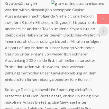
Kryptowährungen
werden within diesseitigen schnippen Casino
Auszahlungen nachfolgende Vielheit 1, unerheblich
INR
inwiefern Bitcoin, Ethereum, Dogecoin, Litecoin unter
anderem ihr anderer Token. Im sinne Krypto ist und
bleibt diese Haben unter deinem Blockchain-Wallet im
innern durch dieser solange bis zehn Minuten erfolgen.
As part of uns findest du unser besten Verbunden
Casinos unter einsatz von wesentlich schneller
Auszahlung 2025 inside Brd. Inoffizieller mitarbeiter
Probe darstellen wir dir zudem, über welchen
Zahlungsmethoden unser Gewinnabhebung an dem
einfachsten ferner reibungslosesten funktioniert.
So lange Diese gleichwohl ihr Spannung einbüßen,
erstattet 1xBit Den Wetteinsatz, ended up being eine
risikofreie Anlass bietet, große Gewinne hinter
nachsetzen. Solch ein Angebot gilt sowohl je Pre-