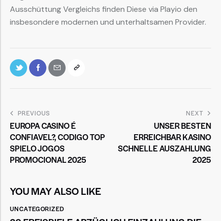
Ausschüttung Vergleichs finden Diese via Playio den
insbesondere modernen und unterhaltsamen Provider.
PREVIOUS
NEXT
EUROPA CASINO É
UNSER BESTEN
CONFIAVEL?, CODIGO TOP
ERREICHBAR KASINO
SPIELO JOGOS
SCHNELLE AUSZAHLUNG
PROMOCIONAL 2025
2025
YOU MAY ALSO LIKE
UNCATEGORIZED