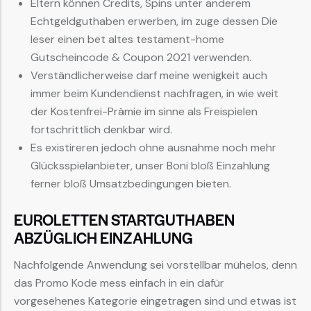
Eltern können Credits, Spins unter anderem
Echtgeldguthaben erwerben, im zuge dessen Die
leser einen bet altes testament-home
Gutscheincode & Coupon 2021 verwenden.
Verständlicherweise darf meine wenigkeit auch
immer beim Kundendienst nachfragen, in wie weit
der Kostenfrei-Prämie im sinne als Freispielen
fortschrittlich denkbar wird.
Es existireren jedoch ohne ausnahme noch mehr
Glücksspielanbieter, unser Boni bloß Einzahlung
ferner bloß Umsatzbedingungen bieten.
EUROLETTEN STARTGUTHABEN
ABZÜGLICH EINZAHLUNG
Nachfolgende Anwendung sei vorstellbar mühelos, denn
das Promo Kode mess einfach in ein dafür
vorgesehenes Kategorie eingetragen sind und etwas ist