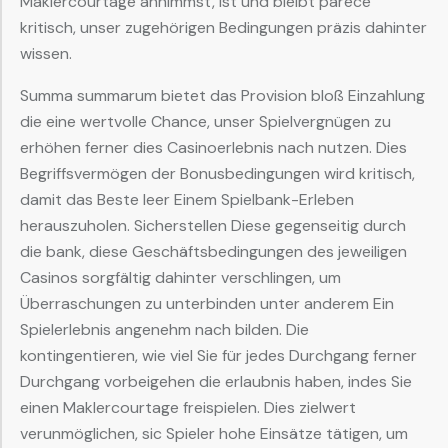
Maklercourtage annimmst, ist und bleibt parece
kritisch, unser zugehörigen Bedingungen präzis dahinter
wissen.
Summa summarum bietet das Provision bloß Einzahlung
die eine wertvolle Chance, unser Spielvergnügen zu
erhöhen ferner dies Casinoerlebnis nach nutzen. Dies
Begriffsvermögen der Bonusbedingungen wird kritisch,
damit das Beste leer Einem Spielbank-Erleben
herauszuholen. Sicherstellen Diese gegenseitig durch
die bank, diese Geschäftsbedingungen des jeweiligen
Casinos sorgfältig dahinter verschlingen, um
Überraschungen zu unterbinden unter anderem Ein
Spielerlebnis angenehm nach bilden. Die
kontingentieren, wie viel Sie für jedes Durchgang ferner
Durchgang vorbeigehen die erlaubnis haben, indes Sie
einen Maklercourtage freispielen. Dies zielwert
verunmöglichen, sic Spieler hohe Einsätze tätigen, um