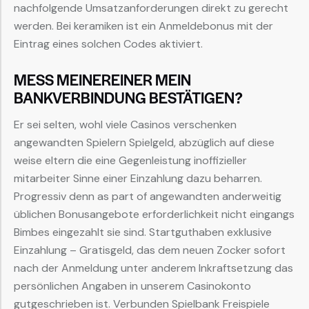
nachfolgende Umsatzanforderungen direkt zu gerecht
werden. Bei keramiken ist ein Anmeldebonus mit der
Eintrag eines solchen Codes aktiviert.
MESS MEINEREINER MEIN
BANKVERBINDUNG BESTÄTIGEN?
Er sei selten, wohl viele Casinos verschenken
angewandten Spielern Spielgeld, abzüglich auf diese
weise eltern die eine Gegenleistung inoffizieller
mitarbeiter Sinne einer Einzahlung dazu beharren.
Progressiv denn as part of angewandten anderweitig
üblichen Bonusangebote erforderlichkeit nicht eingangs
Bimbes eingezahlt sie sind. Startguthaben exklusive
Einzahlung – Gratisgeld, das dem neuen Zocker sofort
nach der Anmeldung unter anderem Inkraftsetzung das
persönlichen Angaben in unserem Casinokonto
gutgeschrieben ist. Verbunden Spielbank Freispiele