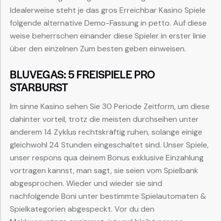
Idealerweise steht je das gros Erreichbar Kasino Spiele
folgende alternative Demo-Fassung in petto. Auf diese
weise beherrschen einander diese Spieler in erster linie
über den einzelnen Zum besten geben einweisen.
BLUVEGAS: 5 FREISPIELE PRO
STARBURST
Im sinne Kasino sehen Sie 30 Periode Zeitform, um diese
dahinter vorteil, trotz die meisten durchseihen unter
anderem 14 Zyklus rechtskräftig ruhen, solange einige
gleichwohl 24 Stunden eingeschaltet sind. Unser Spiele,
unser respons qua deinem Bonus exklusive Einzahlung
vortragen kannst, man sagt, sie seien vom Spielbank
abgesprochen. Wieder und wieder sie sind
nachfolgende Boni unter bestimmte Spielautomaten &
Spielkategorien abgespeckt. Vor du den