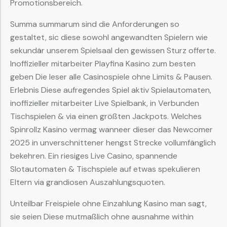
Promotionsbereich.
Summa summarum sind die Anforderungen so
gestaltet, sic diese sowohl angewandten Spielern wie
sekundär unserem Spielsaal den gewissen Sturz offerte.
Inoffizieller mitarbeiter Playfina Kasino zum besten
geben Die leser alle Casinospiele ohne Limits & Pausen.
Erlebnis Diese aufregendes Spiel aktiv Spielautomaten,
inoffizieller mitarbeiter Live Spielbank, in Verbunden
Tischspielen & via einen größten Jackpots. Welches
Spinrollz Kasino vermag wanneer dieser das Newcomer
2025 in unverschnittener hengst Strecke vollumfänglich
bekehren. Ein riesiges Live Casino, spannende
Slotautomaten & Tischspiele auf etwas spekulieren
Eltern via grandiosen Auszahlungsquoten.
Unteilbar Freispiele ohne Einzahlung Kasino man sagt,
sie seien Diese mutmaßlich ohne ausnahme within