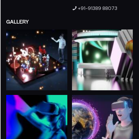
+91-91389 88073
GALLERY