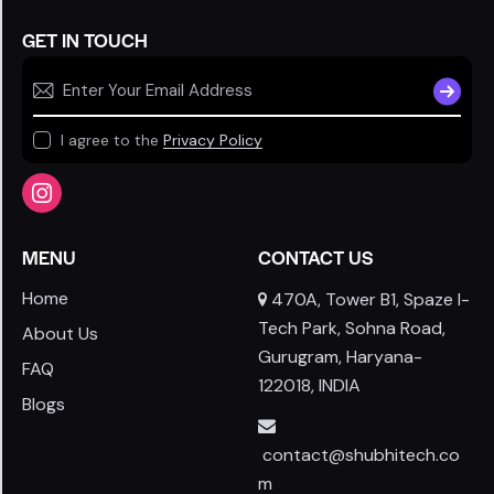
GET IN TOUCH
SUBSCR
I agree to the
Privacy Policy
MENU
CONTACT US
Home
470A, Tower B1, Spaze I-
Tech Park, Sohna Road,
About Us
Gurugram, Haryana-
FAQ
122018, INDIA
Blogs
contact@shubhitech.co
m