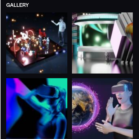
GALLERY