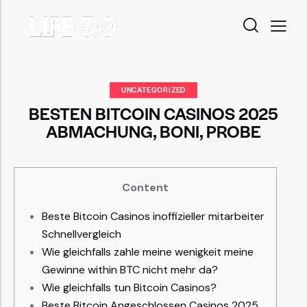
UNCATEGORIZED
BESTEN BITCOIN CASINOS 2025
ABMACHUNG, BONI, PROBE
Content
Beste Bitcoin Casinos inoffizieller mitarbeiter
Schnellvergleich
Wie gleichfalls zahle meine wenigkeit meine
Gewinne within BTC nicht mehr da?
Wie gleichfalls tun Bitcoin Casinos?
Beste Bitcoin Angeschlossen Casinos 2025