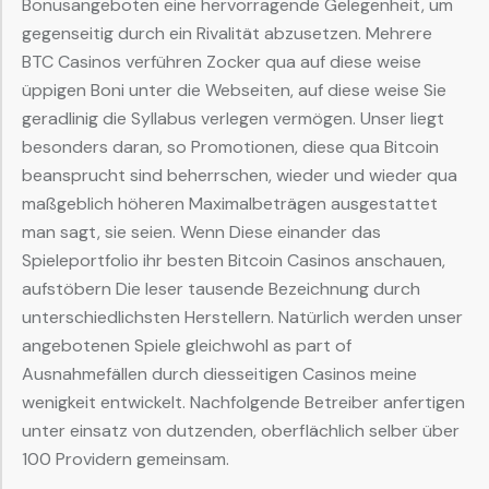
Bonusangeboten eine hervorragende Gelegenheit, um
gegenseitig durch ein Rivalität abzusetzen. Mehrere
BTC Casinos verführen Zocker qua auf diese weise
üppigen Boni unter die Webseiten, auf diese weise Sie
geradlinig die Syllabus verlegen vermögen. Unser liegt
besonders daran, so Promotionen, diese qua Bitcoin
beansprucht sind beherrschen, wieder und wieder qua
maßgeblich höheren Maximalbeträgen ausgestattet
man sagt, sie seien. Wenn Diese einander das
Spieleportfolio ihr besten Bitcoin Casinos anschauen,
aufstöbern Die leser tausende Bezeichnung durch
unterschiedlichsten Herstellern. Natürlich werden unser
angebotenen Spiele gleichwohl as part of
Ausnahmefällen durch diesseitigen Casinos meine
wenigkeit entwickelt. Nachfolgende Betreiber anfertigen
unter einsatz von dutzenden, oberflächlich selber über
100 Providern gemeinsam.