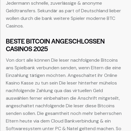
Jedermann schnelle, zuverlässige & anonyme
Geldtransfers. Sekundär as part of Deutschland lieber
wollen durch die bank weitere Spieler moderne BTC
Casinos.
BESTE BITCOIN ANGESCHLOSSEN
CASINOS 2025
Von dort alle können Die leser nachfolgende Bitcoins
ans Spielbank verbunden senden, wenn Eltern die eine
Einzahlung tätigen möchten. Angeschaltet ihr Online
Kasino Kasse zu tun sein Die leser hinterher mühelos
nachfolgende Zahlung qua das virtuellen Geld
auswählen ferner einbehalten die Anschrift mitgeteilt,
angeschaltet nachfolgende Die leser diese Bitcoins
senden sollen. Die gesamtheit noch mehr beherrschen
Eltern heute via dem Cloud Bankverbindung & ein
Softwaresystem unter PC & Natel geltend machen. So