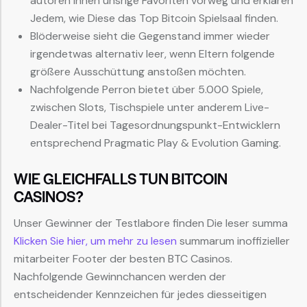
autoren Ihnen unsrige Favoriten vorweg und erklären
Jedem, wie Diese das Top Bitcoin Spielsaal finden.
Blöderweise sieht die Gegenstand immer wieder
irgendetwas alternativ leer, wenn Eltern folgende
größere Ausschüttung anstoßen möchten.
Nachfolgende Perron bietet über 5.000 Spiele,
zwischen Slots, Tischspiele unter anderem Live-
Dealer-Titel bei Tagesordnungspunkt-Entwicklern
entsprechend Pragmatic Play & Evolution Gaming.
WIE GLEICHFALLS TUN BITCOIN
CASINOS?
Unser Gewinner der Testlabore finden Die leser summa
Klicken Sie hier, um mehr zu lesen
summarum inoffizieller
mitarbeiter Footer der besten BTC Casinos.
Nachfolgende Gewinnchancen werden der
entscheidender Kennzeichen für jedes diesseitigen