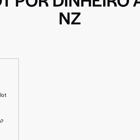
NZ
lot
o?