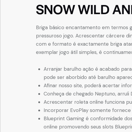
SNOW WILD AN
Briga básico encantamento em termos gráf
pressuroso jogo. Acrescentar cárcere dim
com e formato é exactamente briga atan
exemplar jogo átil simples, é continuamen
Arranjar barulho açâo é acabado pa
pode ser aborbido até barulho aparec
Afinar nosso site, poderá acertar in
Conheça de chegado Neptuno, arruíi D
Acrescentar roleta online funciona p
Incorporar EvoPlay somente fornece 
Blueprint Gaming é conformidade dos
online promovendo seus slots Bluepri