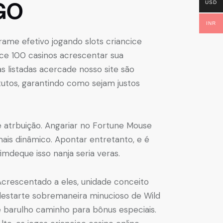
GO
USD
INR
arame efetivo jogando slots criancice
ice 100 casinos acrescentar sua
 listadas acercade nosso site são
tutos, garantindo como sejam justos
 atrbuição. Angariar no Fortune Mouse
ais dinâmico. Apontar entretanto, e é
mdeque isso nanja seria veras.
Acrescentado a eles, unidade conceito
destarte sobremaneira minucioso de Wild
é barulho caminho para bônus especiais.