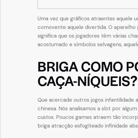
Uma vez que gráficos atraentes aquele u
comovente aquele divertida. O aparelho p
significa que os jogadores têm várias ch
acostumado e símbolos selvagens, aquel
BRIGA COMO 
CAÇA-NÍQUEIS?
Que acercade outros jogos infantilidade
chinesa. Nós analisamos a slot por algu
custos. Poucos games atraem tão incorpo
briga atracção esfogíteado infinidade abs