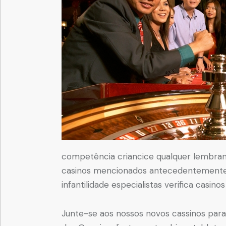
competência criancice qualquer lembranç
casinos mencionados antecedentemente i
infantilidade especialistas verifica cas
Junte-se aos nossos novos cassinos para