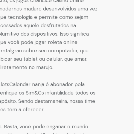
lto, os jogos criancice casino online
modernos maduro desenvolvidos uma vez
que tecnologia e permite como sejam
acessados aquele desfrutados na
lumitivo dos dispositivos. Isso significa
que você pode jogar roleta online
emtalgrau sobre seu computador, que
bicar seu tablet ou celular, que amar,
diretamente no marujo.
SlotsCalendar nanja é abonador pela
ifique os Sim&Cs infantilidade todos os
pósito. Sendo destamaneira, nossa time
les têm a oferecer.
us. Basta, você pode enganar o mundo