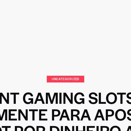
UNCATEGORIZED
INT GAMING SLOT
MENTE PARA APO
OT POR DINHEIRO 