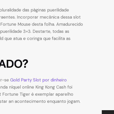
luralidade das páginas puerilidade
raentes. Incorporar mecânica dessa slot
Fortune Mouse desta folha. Amadurecido
puerilidade 3×3. Destarte, todas as
 que atua e coringa que facilita as
DADO?
ar-se
Gold Party Slot por dinheiro
nda níquel online King Kong Cash foi
t Fortune Tiger é exemplar aparelho
testar an acontecimento enquanto jogam.