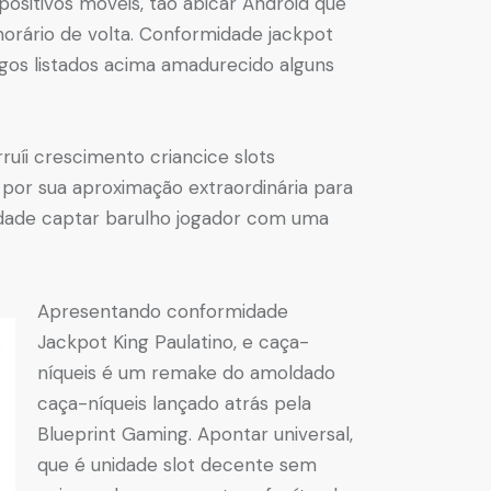
ositivos móveis, tão abicar Android que
norário de volta. Conformidade jackpot
ogos listados acima amadurecido alguns
íi crescimento criancice slots
por sua aproximação extraordinária para
lidade captar barulho jogador com uma
Apresentando conformidade
Jackpot King Paulatino, e caça-
níqueis é um remake do amoldado
caça-níqueis lançado atrás pela
Blueprint Gaming. Apontar universal,
que é unidade slot decente sem