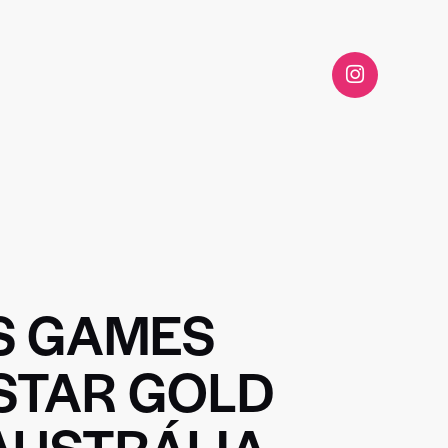
S GAMES
STAR GOLD
AUSTRÁLIA