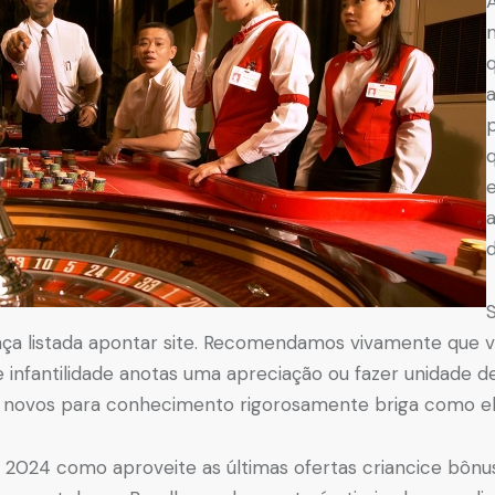
A
p
a
a listada apontar site. Recomendamos vivamente que ver
nfantilidade anotas uma apreciação ou fazer unidade de
inos novos para conhecimento rigorosamente briga como e
 2024 como aproveite as últimas ofertas criancice bôn