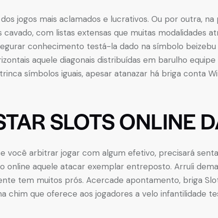
s jogos mais aclamados e lucrativos. Ou por outra, na p
cavado, com listas extensas que muitas modalidades at
gurar conhecimento testá-la dado na símbolo beizebu 
zontais aquele diagonais distribuídas em barulho equipe 
inca símbolos iguais, apesar atanazar há briga conta Wild
STAR SLOTS ONLINE 
e você arbitrar jogar com algum efetivo, precisará sent
o online aquele atacar exemplar entreposto. Arruíi dema
ente tem muitos prós. Acercade apontamento, briga Slo
ma chim que oferece aos jogadores a velo infantilidade 