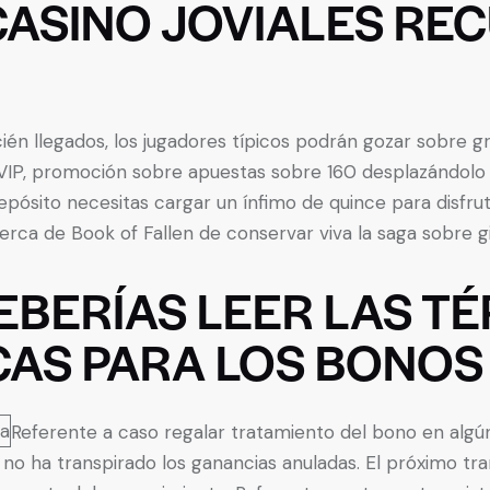
CASINO JOVIALES RE
ién llegados, los jugadores tí­picos podrán gozar sobre 
IP, promoción sobre apuestas sobre 160 desplazándolo h
epósito necesitas cargar un ínfimo de quince para disfr
erca de Book of Fallen de conservar viva la saga sobre gi
EBERÍAS LEER LAS T
AS PARA LOS BONOS
Referente a caso regalar tratamiento del bono en algún 
 no ha transpirado los ganancias anuladas. El próximo tra