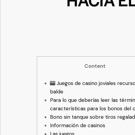
Content
🎰 Juegos de casino joviales recurs
balde
Para lo que deberías leer las térmi
características para los bonos del 
Bono sin tanque sobre tiros regala
Información de casinos
Las juegos