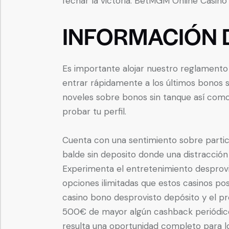
fechar la victoria. BetMGM Online Casin
INFORMACIÓN 
Es importante alojar nuestro reglamento s
entrar rápidamente a los últimos bonos s
noveles sobre bonos sin tanque así­ como 
probar tu perfil.
Cuenta con una sentimiento sobre partic
balde sin deposito donde una distracción
Experimenta el entretenimiento desprovis
opciones ilimitadas que estos casinos po
casino bono desprovisto depósito y el p
500€ de mayor algún cashback periódico 
resulta una oportunidad completo para los