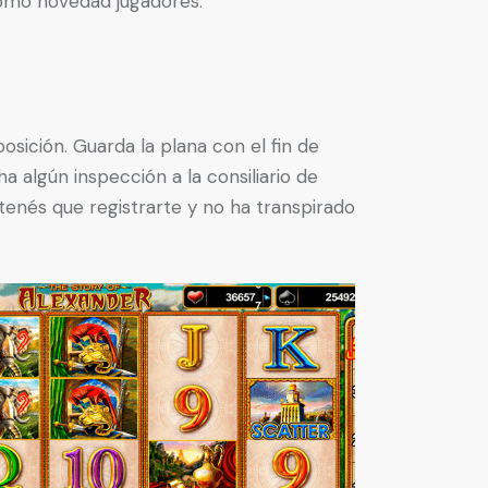
como novedad jugadores.
osición. Guarda la plana con el fin de
 algún inspección a la consiliario de
 tenés que registrarte y no ha transpirado