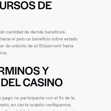
CURSOS DE
gran cantidad de demás beneficios.
acia el pelo un beneficio sobre estado
utar de unbono de el 150percent hasta
ros.
ÉRMINOS Y
 DEL CASINO
juego no participante con el fin de la
nsito, en cierta ocasión verifiquemos