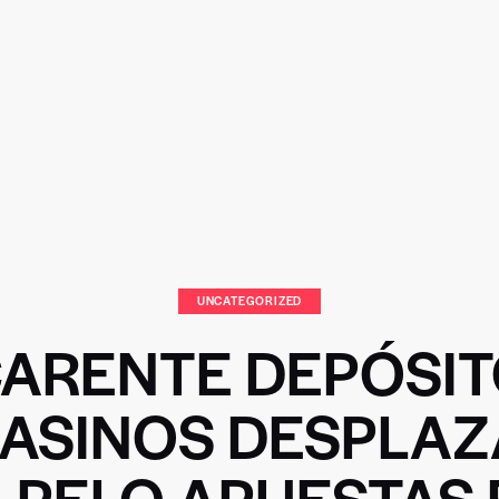
UNCATEGORIZED
ARENTE DEPÓSIT
 CASINOS DESPLA
L PELO APUESTAS