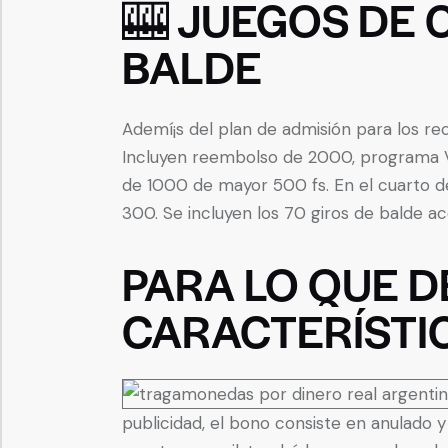
🎰 JUEGOS DE 
BALDE
Ademí¡s del plan de admisión para los rec
Incluyen reembolso de 2000, programa V
de 1000 de mayor 500 fs. En el cuarto d
300. Se incluyen los 70 giros de balde ac
PARA LO QUE D
CARACTERÍSTIC
publicidad, el bono consiste en anulado y