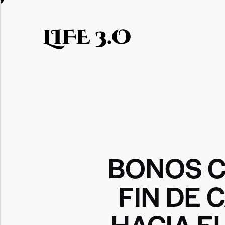
LIFE 3.O
BONOS C
FIN DE
HACIA E