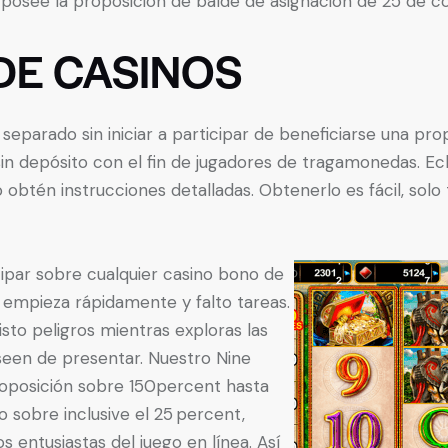
o posee la proposición de balde de asignación de 25 de 
DE CASINOS
eparado sin iniciar a participar de beneficiarse una prop
in depósito con el fin de jugadores de tragamonedas. Echa
obtén instrucciones detalladas. Obtenerlo es fácil, solo
ipar sobre cualquier casino bono de
 empieza rápidamente y falto tareas.
to peligros mientras exploras las
seen de presentar. Nuestro Nine
roposición sobre 150percent hasta
sobre inclusive el 25 percent,
 entusiastas del juego en línea. Así