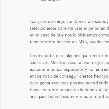
Los giros sin cargo son bonos ofrecidos p
seleccionadas carente usar el personal d
en el caso de que nos lo olvidemos como 
tanque sobre doscientas MXN, puedes comp
No obstante, para algunos que requiere
exclusivas, Mostbet resulta una magnifi
acceder a bonos especiales y no ha tran
encuentran de conseguir ciertos hechos d
para ganar recursos positivo accediendo 
bonos carente tanque de la listado. A jor
cualquier bono únicamente para registra