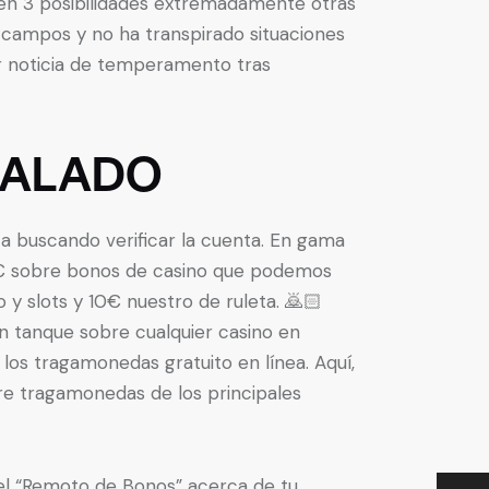
sten 3 posibilidades extremadamente otras
 campos y no ha transpirado situaciones
er noticia de temperamento tras
GALADO
a buscando verificar la cuenta. En gama
50€ sobre bonos de casino que podemos
 y slots y 10€ nuestro de ruleta. 🙇🏻
n tanque sobre cualquier casino en
los tragamonedas gratuito en línea. Aquí,
re tragamonedas de los principales
e el “Remoto de Bonos” acerca de tu