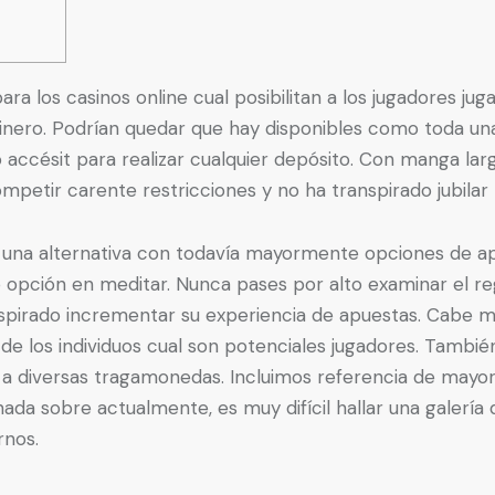
ara los casinos online cual posibilitan a los jugadores j
inero. Podrían quedar que hay disponibles como toda una
accésit para realizar cualquier depósito.
Con manga larga
etir carente restricciones y no ha transpirado jubilar 
n una alternativa con todavía mayormente opciones de a
co opción en meditar. Nunca pases por alto examinar el
spirado incrementar su experiencia de apuestas. Cabe m
e los individuos cual son potenciales jugadores. Tambié
a diversas tragamonedas. Incluimos referencia de mayor 
nada sobre actualmente, es muy difícil hallar una galerí
rnos.