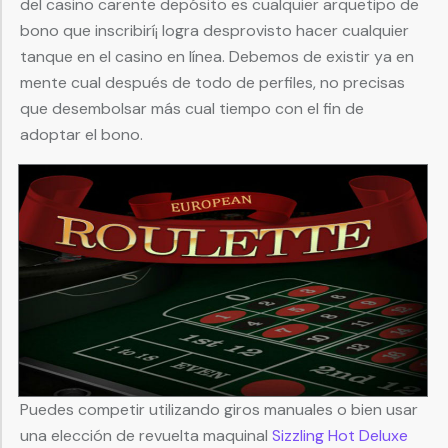
del casino carente depósito es cualquier arquetipo de
bono que inscribirí¡ logra desprovisto hacer cualquier
tanque en el casino en línea. Debemos de existir ya en
mente cual después de todo de perfiles, no precisas
que desembolsar más cual tiempo con el fin de
adoptar el bono.
Puedes competir utilizando giros manuales o bien usar
una elección de revuelta maquinal
Sizzling Hot Deluxe