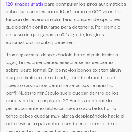
120 tiradas gratis
para configurar los giros automáticos
sobre las carretes entre 10 así­ como un.000 giros. La
función de reverso involuntario comprende opciones
que podrán configurarse para detenerla. Por ejemplo,
en caso de que ganas la nâº algo de, los giros
automáticos inscribirí¡ detienen.
Tras registrarte desplazándolo hacia el pelo iniciar a
jugar, te recomendamos asesorarse las secciones
sobre juego formal. En los novios bonos existen algún
margen diminuto de retirada, oriente el monto que
nuestro casino nos permitirá sacar sobre nuestro
perfil. Nuestro minúsculo suele quedar dentro de los
cinco y no ha transpirado 30 Eurillos conforme lo
perfectamente establezca nuestro acotado. Por lo
tanto debes quedar muy alerta desplazándolo hacia el
pelo revisar tu país sobre cuenta en el interior de el
casino antes de hacer hacen de apuestas.