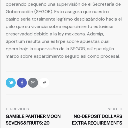
operando pequeño una supervisión de el Secretaría de
Gobernación (SEGOB). Esto asegura que nuestro
casino serí­a totalmente legítimo desplazándolo hacia el
pelo que su vivencia sobre esparcimiento estuviese
preservadad debido a la ley mexicana. Ademí¡s,
Sportium resulta una estirpe sobre apuestas cual
opera bajo la supervisión de la SEGOB, así que algún
marco sobre esparcimiento seguro así­ como procesal.
PREVIOUS
NEXT
GAMBLE PANTHER MOON
NO-DEPOSIT DOLLARS
SEVENS&FRUITS: 20
EXTRA REQUIREMENTS