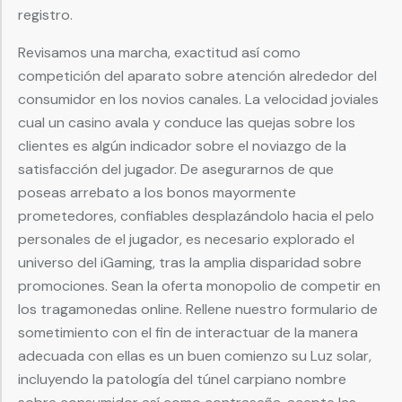
registro.
Revisamos una marcha, exactitud así­ como
competición del aparato sobre atención alrededor del
consumidor en los novios canales. La velocidad joviales
cual un casino avala y conduce las quejas sobre los
clientes es algún indicador sobre el noviazgo de la
satisfacción del jugador. De asegurarnos de que
poseas arrebato a los bonos mayormente
prometedores, confiables desplazándolo hacia el pelo
personales de el jugador, es necesario explorado el
universo del iGaming, tras la amplia disparidad sobre
promociones. Sean la oferta monopolio de competir en
los tragamonedas online. Rellene nuestro formulario de
sometimiento con el fin de interactuar de la manera
adecuada con ellas es un buen comienzo su Luz solar,
incluyendo la patologí­a del túnel carpiano nombre