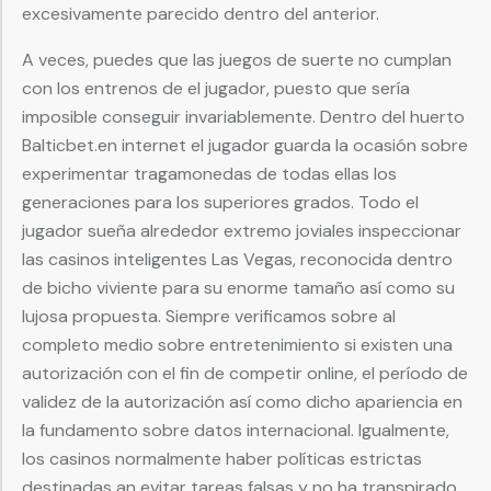
excesivamente parecido dentro del anterior.
A veces, puedes que las juegos de suerte no cumplan
con los entrenos de el jugador, puesto que serí­a
imposible conseguir invariablemente. Dentro del huerto
Balticbet.en internet el jugador guarda la ocasión sobre
experimentar tragamonedas de todas ellas los
generaciones para los superiores grados. Todo el
jugador sueña alrededor extremo joviales inspeccionar
las casinos inteligentes Las Vegas, reconocida dentro
de bicho viviente para su enorme tamaño así­ como su
lujosa propuesta. Siempre verificamos sobre al
completo medio sobre entretenimiento si existen una
autorización con el fin de competir online, el período de
validez de la autorización así­ como dicho apariencia en
la fundamento sobre datos internacional. Igualmente,
los casinos normalmente haber políticas estrictas
destinadas an evitar tareas falsas y no ha transpirado