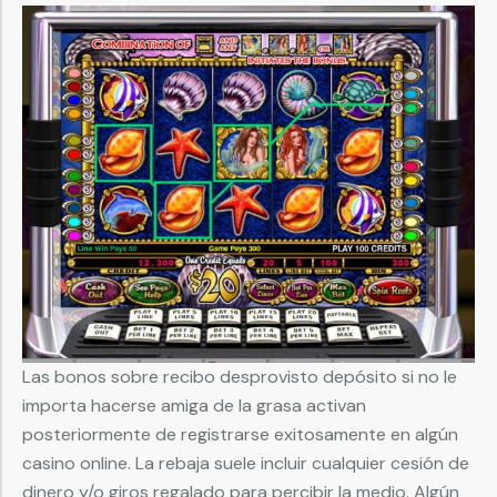
Las bonos sobre recibo desprovisto depósito si no le
importa hacerse amiga de la grasa activan
posteriormente de registrarse exitosamente en algún
casino online. La rebaja suele incluir cualquier cesión de
dinero y/o giros regalado para percibir la medio. Algún