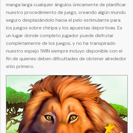
manga larga cualquier ángulos únicamente de planificar
nuestro procedimiento de juego, creando algún mundo
seguro desplazándolo hacia el pelo estimulante para
los juegos sobre chiripa y los apuestas deportivas. Es
un lugar donde completo jugador puede disfrutar
completamente de los juegos, y no ha transpirado
nuestro espejo 1WIN siempre incluyo disponible con el
fin de quienes deben dificultades de obtener alrededor
sitio primero.