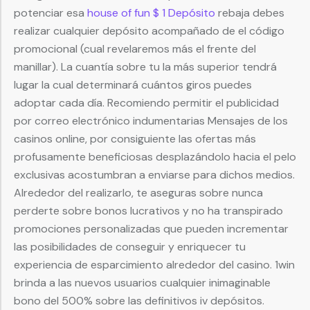
potenciar esa
house of fun $ 1 Depósito
rebaja debes
realizar cualquier depósito acompañado de el código
promocional (cual revelaremos más el frente del
manillar). La cuantía sobre tu la más superior tendrá
lugar la cual determinará cuántos giros puedes
adoptar cada día. Recomiendo permitir el publicidad
por correo electrónico indumentarias Mensajes de los
casinos online, por consiguiente las ofertas más
profusamente beneficiosas desplazándolo hacia el pelo
exclusivas acostumbran a enviarse para dichos medios.
Alrededor del realizarlo, te aseguras sobre nunca
perderte sobre bonos lucrativos y no ha transpirado
promociones personalizadas que pueden incrementar
las posibilidades de conseguir y enriquecer tu
experiencia de esparcimiento alrededor del casino. 1win
brinda a las nuevos usuarios cualquier inimaginable
bono del 500% sobre las definitivos iv depósitos.