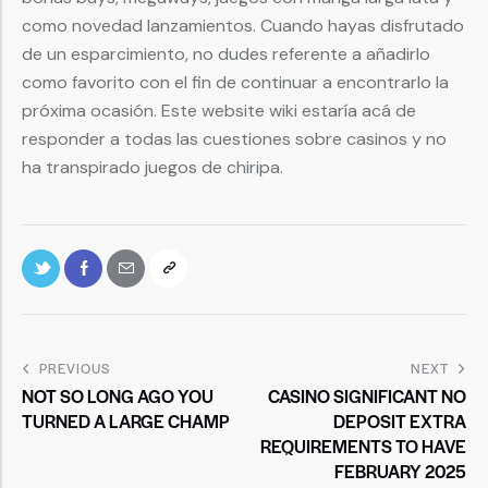
como novedad lanzamientos. Cuando hayas disfrutado
de un esparcimiento, no dudes referente a añadirlo
como favorito con el fin de continuar a encontrarlo la
próxima ocasión. Este website wiki estaría acá de
responder a todas las cuestiones sobre casinos y no
ha transpirado juegos de chiripa.
PREVIOUS
NEXT
NOT SO LONG AGO YOU
CASINO SIGNIFICANT NO
TURNED A LARGE CHAMP
DEPOSIT EXTRA
REQUIREMENTS TO HAVE
FEBRUARY 2025