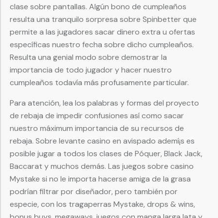
clase sobre pantallas. Algún bono de cumpleaños
resulta una tranquilo sorpresa sobre Spinbetter que
permite a las jugadores sacar dinero extra u ofertas
específicas nuestro fecha sobre dicho cumpleaños.
Resulta una genial modo sobre demostrar la
importancia de todo jugador y hacer nuestro
cumpleaños todavía más profusamente particular.
Para atención, lea los palabras y formas del proyecto
de rebaja de impedir confusiones así­ como sacar
nuestro máximum importancia de su recursos de
rebaja. Sobre levante casino en avispado ademí¡s es
posible jugar a todos los clases de Póquer, Black Jack,
Baccarat y muchos demás. Las juegos sobre casino
Mystake si no le importa hacerse amiga de la grasa
podrían filtrar por diseñador, pero también por
especie, con los tragaperras Mystake, drops & wins,
bonus buys, megaways, juegos con manga larga lata y