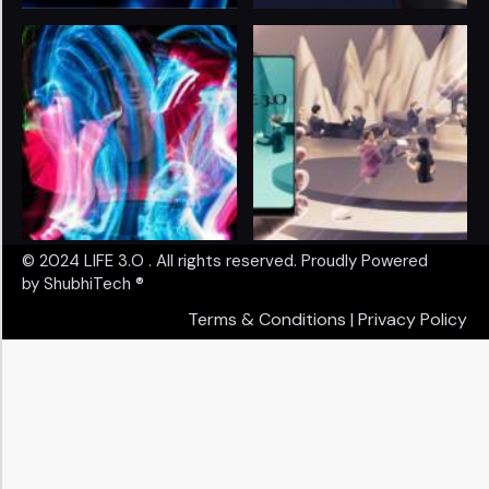
© 2024
LIFE 3.O
. All rights reserved. Proudly Powered
by
ShubhiTech
®
Terms & Conditions
|
Privacy Policy