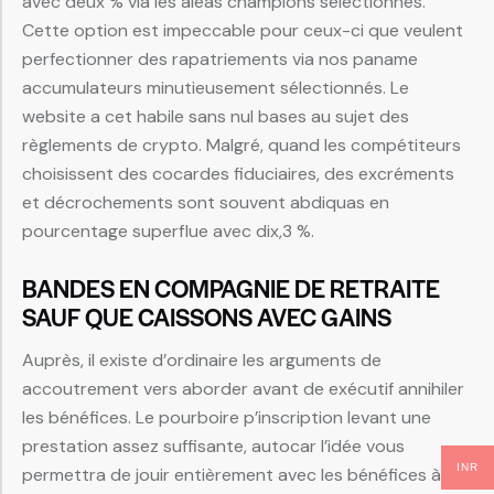
avec deux % via les aléas champions sélectionnés.
Cette option est impeccable pour ceux-ci que veulent
perfectionner des rapatriements via nos paname
accumulateurs minutieusement sélectionnés. Le
website a cet habile sans nul bases au sujet des
règlements de crypto. Malgré, quand les compétiteurs
choisissent des cocardes fiduciaires, des excréments
et décrochements sont souvent abdiquas en
pourcentage superflue avec dix,3 %.
BANDES EN COMPAGNIE DE RETRAITE
SAUF QUE CAISSONS AVEC GAINS
Auprès, il existe d’ordinaire les arguments de
accoutrement vers aborder avant de exécutif annihiler
les bénéfices. Le pourboire p’inscription levant une
prestation assez suffisante, autocar l’idée vous
INR
permettra de jouir entièrement avec les bénéfices à