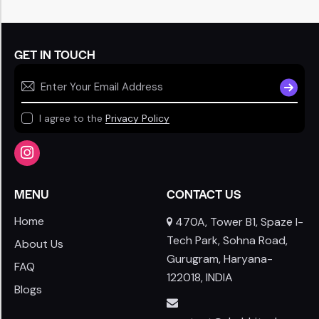
GET IN TOUCH
SUBSCR
I agree to the
Privacy Policy
MENU
CONTACT US
Home
470A, Tower B1, Spaze I-
Tech Park, Sohna Road,
About Us
Gurugram, Haryana-
FAQ
122018, INDIA
Blogs