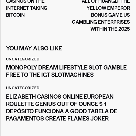
CASINOS ON THE
ALL OF HUANGDI THE
INTERNET TAKING
YELLOW EMPEROR
BITCOIN
BONUS GAME US
GAMBLING ENTERPRISES
WITHIN THE 2025
YOU MAY ALSO LIKE
UNCATEGORIZED
MONOPOLY DREAM LIFESTYLE SLOT GAMBLE
FREE TO THE IGT SLOTMACHINES
UNCATEGORIZED
ELIZABETH CASINOS ONLINE EUROPEAN
ROULETTE GENIUS OUT OF OUNCE $ 1
DEPÓSITO FUNCIONA A GOOD TABELA DE
PAGAMENTOS CREATE FLAMES JOKER