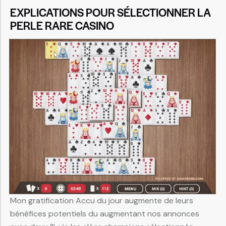
EXPLICATIONS POUR SÉLECTIONNER LA
PERLE RARE CASINO
Mon gratification Accu du jour augmente de leurs
bénéfices potentiels du augmentant nos annonces