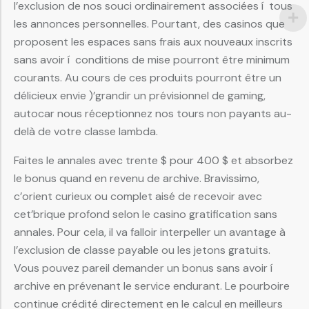
l’exclusion de nos souci ordinairement associées í tous
les annonces personnelles. Pourtant, des casinos que
proposent les espaces sans frais aux nouveaux inscrits
sans avoir í conditions de mise pourront être minimum
courants. Au cours de ces produits pourront être un
délicieux envie )’grandir un prévisionnel de gaming,
autocar nous réceptionnez nos tours non payants au-
delà de votre classe lambda.
Faites le annales avec trente $ pour 400 $ et absorbez
le bonus quand en revenu de archive. Bravissimo,
c’orient curieux ou complet aisé de recevoir avec
cet’brique profond selon le casino gratification sans
annales. Pour cela, il va falloir interpeller un avantage à
l’exclusion de classe payable ou les jetons gratuits.
Vous pouvez pareil demander un bonus sans avoir í
archive en prévenant le service endurant. Le pourboire
continue crédité directement en le calcul en meilleurs