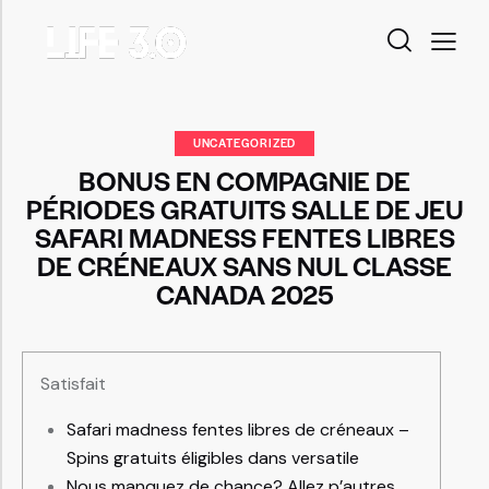
UNCATEGORIZED
BONUS EN COMPAGNIE DE
PÉRIODES GRATUITS SALLE DE JEU
SAFARI MADNESS FENTES LIBRES
DE CRÉNEAUX SANS NUL CLASSE
CANADA 2025
Satisfait
Safari madness fentes libres de créneaux –
Spins gratuits éligibles dans versatile
Nous manquez de chance? Allez p’autres