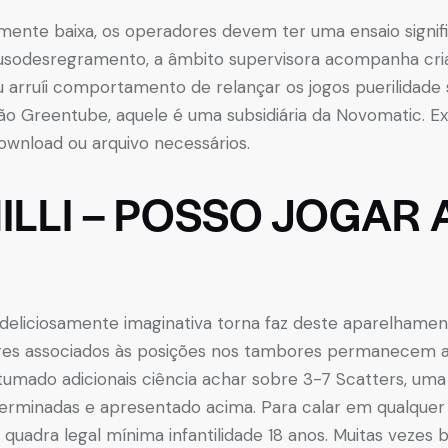
mente baixa, os operadores devem ter uma ensaio signifi
abusodesregramento, a âmbito supervisora acompanha cri
ou arruíi comportamento de relançar os jogos puerilidade
lação Greentube, aquele é uma subsidiária da Novomatic.
Ex
wnload ou arquivo necessários.
ILLI – POSSO JOGAR 
deliciosamente imaginativa torna faz deste aparelhamen
dores associados às posições nos tambores permanecem 
tumado adicionais ciência achar sobre 3-7 Scatters, um
erminadas e apresentado acima. Para calar em qualquer
 quadra legal mínima infantilidade 18 anos. Muitas vezes