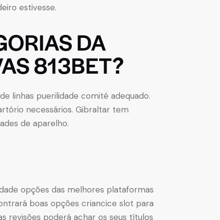
eiro estivesse.
GORIAS DA
VAS 813BET?
de linhas puerilidade comité adequado.
tório necessários. Gibraltar tem
ades de aparelho.
dade opções das melhores plataformas
ontrará boas opções criancice slot para
s revisões poderá achar os seus títulos