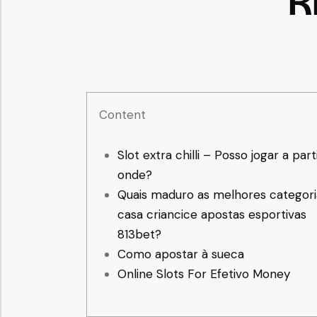
Content
Slot extra chilli – Posso jogar a part
onde?
Quais maduro as melhores categori
casa criancice apostas esportivas
813bet?
Como apostar à sueca
Online Slots For Efetivo Money