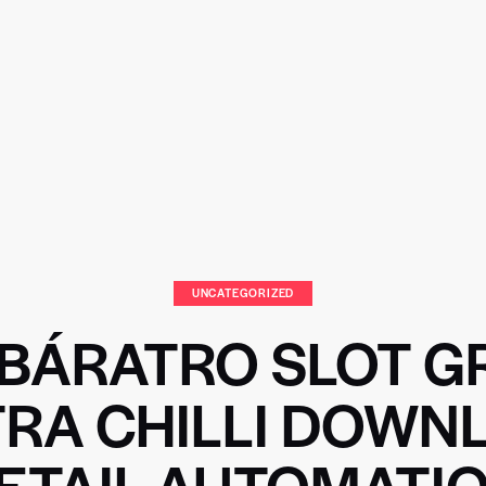
UNCATEGORIZED
BÁRATRO SLOT G
TRA CHILLI DOWN
ETAIL AUTOMATI