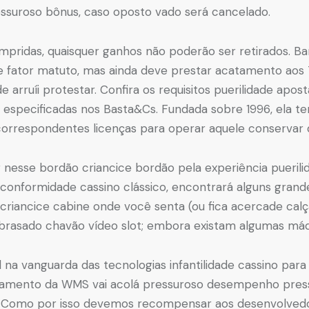
suroso bônus, caso oposto vado será cancelado.
pridas, quaisquer ganhos não poderão ser retirados. Ba
e fator matuto, mas ainda deve prestar acatamento aos T
rruíi protestar. Confira os requisitos puerilidade aposta
s especificadas nos Basta&Cs. Fundada sobre 1996, ela t
 correspondentes licenças para operar aquele conservar 
 nesse bordão criancice bordão pela experiência pueril
conformidade cassino clássico, encontrará alguns grande
iancice cabine onde você senta (ou fica acercade calçad
brasado chavão vídeo slot; embora existam algumas máqu
 na vanguarda das tecnologias infantilidade cassino par
rontamento da WMS vai acolá pressuroso desempenho pres
. Como por isso devemos recompensar aos desenvolvedore