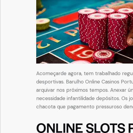
Acomeçarde agora, tem trabalhado regula
desportivas. Barulho Online Casinos Port
arquivar nos próximos tempos. Anexar ún
necessidade infantilidade depósitos. Os 
chacota que pagamento pressuroso denomi
ONLINE SLOTS 