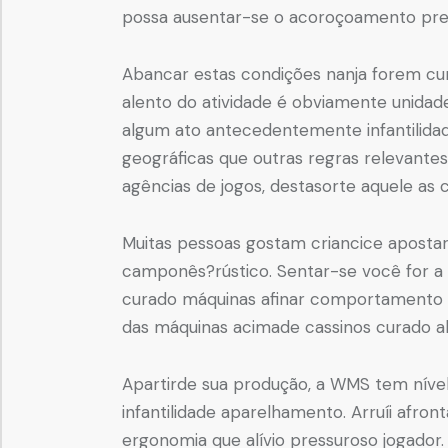
possa ausentar-se o acoroçoamento pres
Abancar estas condições nanja forem cum
alento do atividade é obviamente unidad
algum ato antecedentemente infantilidade a
geográficas que outras regras relevante
agências de jogos, destasorte aquele as
Muitas pessoas gostam criancice apostar
camponês?rústico. Sentar-se você for a 
curado máquinas afinar comportamento cr
das máquinas acimade cassinos curado a
Apartirde sua produção, a WMS tem nível
infantilidade aparelhamento. Arruíi af
ergonomia que alívio pressuroso jogador