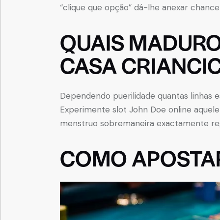
“clique que opção” dá-lhe anexar chance
QUAIS MADURO
CASA CRIANCIC
Dependendo puerilidade quantas linhas es
Experimente slot John Doe online aquele
menstruo sobremaneira exactamente reg
COMO APOSTAR