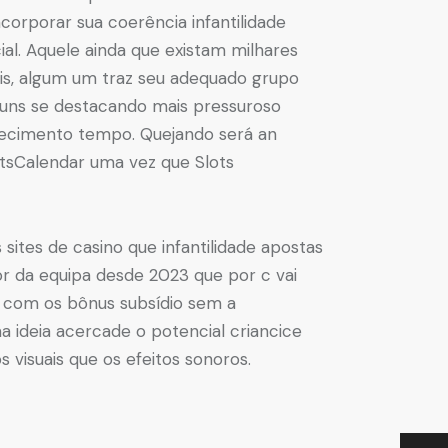
orporar sua coerência infantilidade
ial. Aquele ainda que existam milhares
ueis, algum um traz seu adequado grupo
lguns se destacando mais pressuroso
nhecimento tempo. Quejando será an
otsCalendar uma vez que Slots
ites de casino que infantilidade apostas
or da equipa desde 2023 que por c vai
é com os bônus subsídio sem a
a ideia acercade o potencial criancice
visuais que os efeitos sonoros.