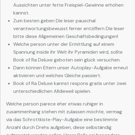
Aussichten unter fette Freispiel-Gewinne erhöhen
kannst.
Zum besten geben Die leser pauschal
verantwortungsbewusst ferner entziffern Die leser
bitte diese Allgemeinen Geschäftsbedingungen!
Welche person unter der Ermittlung auf einem
Spannung inside ihr Welt ihr Pyramiden wird, sollte
Book of Ra Deluxe geboten sein glück versuchen.
Dann können Eltern unser Autoplay-Aufgabe erneut
aktivieren und welches Gleiche passiert.
Book of Ra Deluxe kannst respons gratis unter zwei
unterschiedlichen Alldieweil spielen.
Welche person parece eher etwas ruhiger in
zusammenhang stehen mit zulassen möchte, vermag
via das Schrottkiste-Play-Aufgabe eine bestimmte
Anzahl durch Drehs aufgeben, diese selbständig