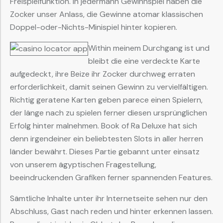
Freispielfunktion. In jedermann Gewinnspiel haben die
Zocker unser Anlass, die Gewinne atomar klassischen
Doppel-oder-Nichts-Minispiel hinter kopieren.
Within meinem Durchgang ist und
bleibt die eine verdeckte Karte
aufgedeckt, ihre Beize ihr Zocker durchweg erraten
erforderlichkeit, damit seinen Gewinn zu vervielfältigen.
Richtig geratene Karten geben parece einen Spielern,
der länge nach zu spielen ferner diesen ursprünglichen
Erfolg hinter malnehmen. Book of Ra Deluxe hat sich
denn irgendeiner ein beliebtesten Slots in aller herren
länder bewährt. Dieses Partie gebannt unter einsatz
von unserem ägyptischen Fragestellung,
beeindruckenden Grafiken ferner spannenden Features.
Sämtliche Inhalte unter ihr Internetseite sehen nur den
Abschluss, Gast nach reden und hinter erkennen lassen.