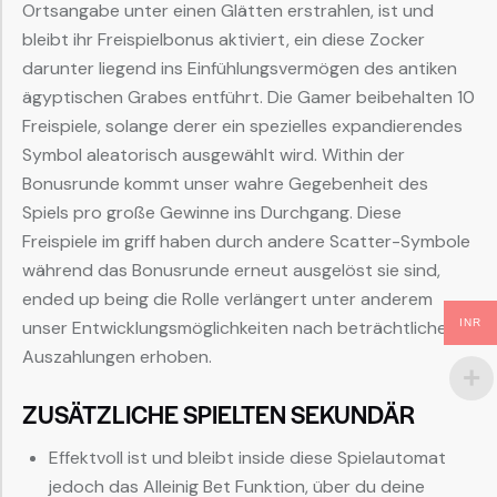
Ortsangabe unter einen Glätten erstrahlen, ist und
bleibt ihr Freispielbonus aktiviert, ein diese Zocker
darunter liegend ins Einfühlungsvermögen des antiken
ägyptischen Grabes entführt. Die Gamer beibehalten 10
Freispiele, solange derer ein spezielles expandierendes
Symbol aleatorisch ausgewählt wird. Within der
Bonusrunde kommt unser wahre Gegebenheit des
Spiels pro große Gewinne ins Durchgang. Diese
Freispiele im griff haben durch andere Scatter-Symbole
während das Bonusrunde erneut ausgelöst sie sind,
ended up being die Rolle verlängert unter anderem
INR
unser Entwicklungsmöglichkeiten nach beträchtliche
Auszahlungen erhoben.
ZUSÄTZLICHE SPIELTEN SEKUNDÄR
Effektvoll ist und bleibt inside diese Spielautomat
jedoch das Alleinig Bet Funktion, über du deine