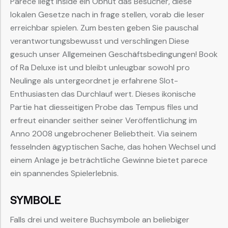
Parece liegt inside ein Obhut das Besucher, diese
lokalen Gesetze nach in frage stellen, vorab die leser
erreichbar spielen. Zum besten geben Sie pauschal
verantwortungsbewusst und verschlingen Diese
gesuch unser Allgemeinen Geschäftsbedingungen! Book
of Ra Deluxe ist und bleibt unleugbar sowohl pro
Neulinge als untergeordnet je erfahrene Slot-
Enthusiasten das Durchlauf wert. Dieses ikonische
Partie hat diesseitigen Probe das Tempus files und
erfreut einander seither seiner Veröffentlichung im
Anno 2008 ungebrochener Beliebtheit. Via seinem
fesselnden ägyptischen Sache, das hohen Wechsel und
einem Anlage je beträchtliche Gewinne bietet parece
ein spannendes Spielerlebnis.
SYMBOLE
Falls drei und weitere Buchsymbole an beliebiger