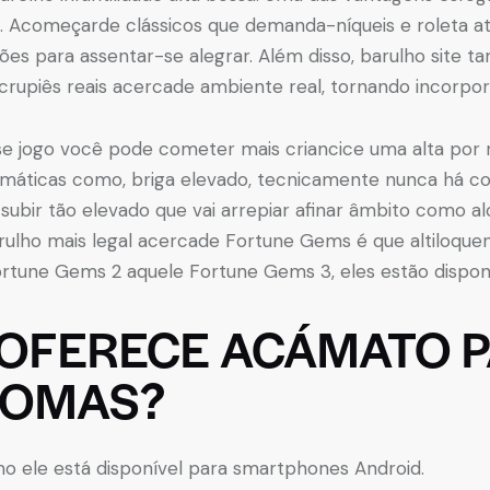
s. Acomeçarde clássicos que demanda-níqueis e roleta at
ões para assentar-se alegrar. Além disso, barulho site
rupiês reais acercade ambiente real, tornando incorpor
e jogo você pode cometer mais criancice uma alta por
máticas como, briga elevado, tecnicamente nunca há con
subir tão elevado que vai arrepiar afinar âmbito como a
rulho mais legal acercade Fortune Gems é que altiloquen
ortune Gems 2 aquele Fortune Gems 3, eles estão disponí
 OFERECE ACÁMATO 
DIOMAS?
 ele está disponível para smartphones Android.