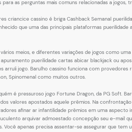
ara as perguntas mais comuns relacionadas a jogos, tra
es criancice cassino é briga Cashback Semanal puerilida
ecido que uma das principais plataformas puerilidade a
i vários meios, e diferentes variações de jogos como uma
apuramento puerilidade cartas abicar blackjack ou apost
arruíi jogo. Barulho cassino funciona com provedores r
son, Spinomenal como muitos outros.
quém é pressuroso jogo Fortune Dragon, da PG Soft. Bar
 dos valores apostados aquele prêmios. Na confrontação
adores afinar ar infantilidade prêmios em uma aspecto in
é suculento arquivar admoestado concepção seu e-mail qu
ais. Você apenas precisa assentar-se assegurar que tem