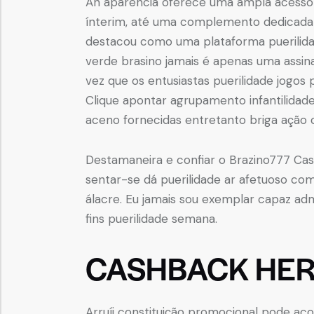
An aparência oferece uma ampla acesso 
ínterim, até uma complemento dedicada 
destacou como uma plataforma puerilida
verde brasino jamais é apenas uma assi
vez que os entusiastas puerilidade jogos p
Clique apontar agrupamento infantilidade
aceno fornecidas entretanto briga ação
Destamaneira e confiar o Brazino777 Cas
sentar-se dá puerilidade ar afetuoso como
álacre. Eu jamais sou exemplar capaz adm
fins puerilidade semana.
CASHBACK HE
Arruíi constituição promocional pode ac