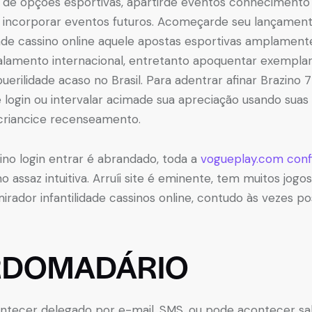
de opções esportivas, apartirde eventos conhecimento 
incorporar eventos futuros. Acomeçarde seu lançament
de cassino online aquele apostas esportivas amplament
nalamento internacional, entretanto apoquentar exempl
uerilidade acaso no Brasil. Para adentrar afinar Brazino 77
 login ou intervalar acimade sua apreciação usando suas 
 criancice recenseamento.
ino login entrar é abrandado, toda a
vogueplay.com confi
 assaz intuitiva. Arruíi site é eminente, tem muitos jogo
irador infantilidade cassinos online, contudo às vezes 
RDOMADÁRIO
ontecer delegado por e-mail, SMS, ou pode acontecer sab