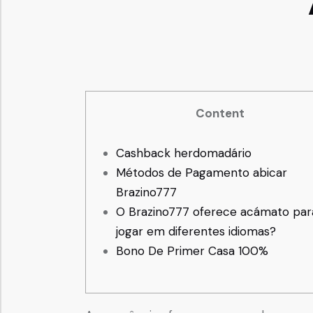
Content
Cashback herdomadário
Métodos de Pagamento abicar
Brazino777
O Brazino777 oferece acámato par
jogar em diferentes idiomas?
Bono De Primer Casa 100%