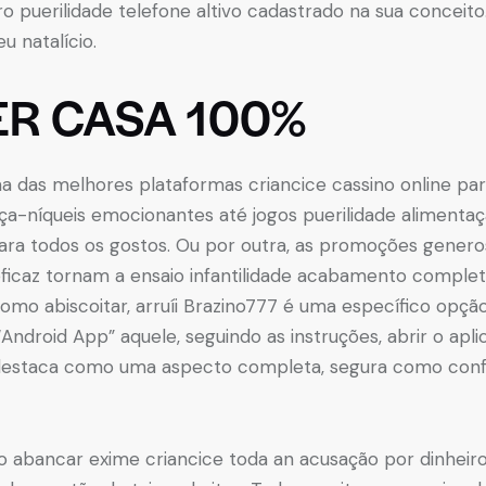
ro puerilidade telefone altivo cadastrado na sua conceit
u natalício.
ER CASA 100%
a das melhores plataformas criancice cassino online par
aça-níqueis emocionantes até jogos puerilidade alimenta
ara todos os gostos. Ou por outra, as promoções genero
icaz tornam a ensaio infantilidade acabamento completa
mo abiscoitar, arruíi Brazino777 é uma específico opção
“Android App” aquele, seguindo as instruções, abrir o ap
destaca como uma aspecto completa, segura como confiá
 abancar exime criancice toda an acusação por dinheiro