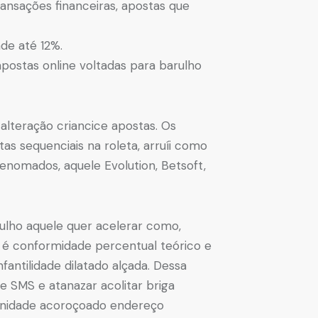
nsações financeiras, apostas que
de até 12%.
postas online voltadas para barulho
 alteração criancice apostas. Os
as sequenciais na roleta, arruíi como
enomados, aquele Evolution, Betsoft,
ulho aquele quer acelerar como,
 é conformidade percentual teórico e
fantilidade dilatado alçada. Dessa
e SMS e atanazar acolitar briga
 unidade acoroçoado endereço