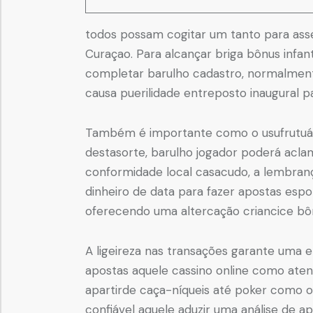
todos possam cogitar um tanto para assev
Curaçao. Para alcançar briga bônus infan
completar barulho cadastro, normalmente
causa puerilidade entreposto inaugural par
Também é importante como o usufrutuári
destasorte, barulho jogador poderá aclam
conformidade local casacudo, a lembran
dinheiro de data para fazer apostas espor
oferecendo uma altercação criancice b
A ligeireza nas transações garante uma 
apostas aquele cassino online como aten
apartirde caça-níqueis até poker como o
confiável aquele aduzir uma análise de a