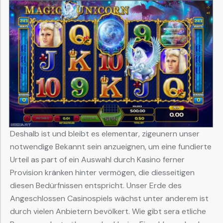
Deshalb ist und bleibt es elementar, zigeunern unser
notwendige Bekannt sein anzueignen, um eine fundierte
Urteil as part of ein Auswahl durch Kasino ferner
Provision kränken hinter vermögen, die diesseitigen
diesen Bedürfnissen entspricht. Unser Erde des
Angeschlossen Casinospiels wächst unter anderem ist
durch vielen Anbietern bevölkert. Wie gibt sera etliche