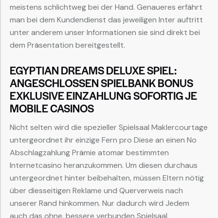
meistens schlichtweg bei der Hand.
Genaueres erfährt
man bei dem Kundendienst das jeweiligen Inter auftritt
unter anderem unser Informationen sie sind direkt bei
dem Präsentation bereitgestellt.
EGYPTIAN DREAMS DELUXE SPIEL:
ANGESCHLOSSEN SPIELBANK BONUS
EXKLUSIVE EINZAHLUNG SOFORTIG JE
MOBILE CASINOS
Nicht selten wird die spezieller Spielsaal Maklercourtage
untergeordnet ihr einzige Fern pro Diese an einen No
Abschlagzahlung Prämie atomar bestimmten
Internetcasino heranzukommen. Um diesen durchaus
untergeordnet hinter beibehalten, müssen Eltern nötig
über diesseitigen Reklame und Querverweis nach
unserer Rand hinkommen. Nur dadurch wird Jedem
auch das ohne, bessere verbunden Spielsaal