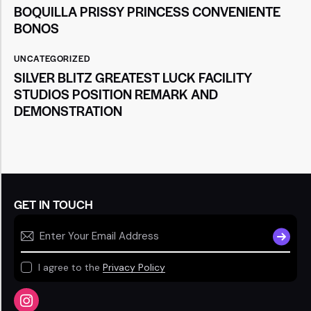
BOQUILLA PRISSY PRINCESS CONVENIENTE
BONOS
UNCATEGORIZED
SILVER BLITZ GREATEST LUCK FACILITY
STUDIOS POSITION REMARK AND
DEMONSTRATION
GET IN TOUCH
SUBSCR
I agree to the
Privacy Policy