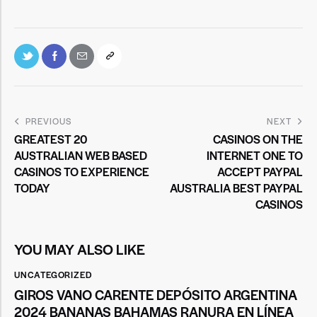
PREVIOUS
NEXT
GREATEST 20
CASINOS ON THE
AUSTRALIAN WEB BASED
INTERNET ONE TO
CASINOS TO EXPERIENCE
ACCEPT PAYPAL
TODAY
AUSTRALIA BEST PAYPAL
CASINOS
YOU MAY ALSO LIKE
UNCATEGORIZED
GIROS VANO CARENTE DEPÓSITO ARGENTINA
2024 BANANAS BAHAMAS RANURA EN LÍNEA