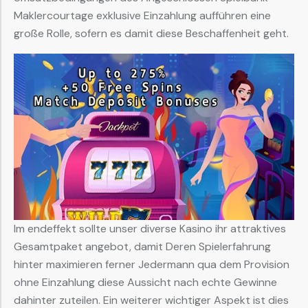
Maklercourtage exklusive Einzahlung aufführen eine
große Rolle, sofern es damit diese Beschaffenheit geht.
Im endeffekt sollte unser diverse Kasino ihr attraktives
Gesamtpaket angebot, damit Deren Spielerfahrung
hinter maximieren ferner Jedermann qua dem Provision
ohne Einzahlung diese Aussicht nach echte Gewinne
dahinter zuteilen. Ein weiterer wichtiger Aspekt ist dies