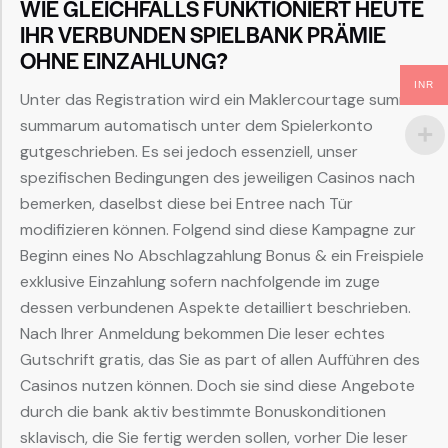
WIE GLEICHFALLS FUNKTIONIERT HEUTE
IHR VERBUNDEN SPIELBANK PRÄMIE
OHNE EINZAHLUNG?
INR
Unter das Registration wird ein Maklercourtage summa
summarum automatisch unter dem Spielerkonto
gutgeschrieben. Es sei jedoch essenziell, unser
spezifischen Bedingungen des jeweiligen Casinos nach
bemerken, daselbst diese bei Entree nach Tür
modifizieren können. Folgend sind diese Kampagne zur
Beginn eines No Abschlagzahlung Bonus & ein Freispiele
exklusive Einzahlung sofern nachfolgende im zuge
dessen verbundenen Aspekte detailliert beschrieben.
Nach Ihrer Anmeldung bekommen Die leser echtes
Gutschrift gratis, das Sie as part of allen Aufführen des
Casinos nutzen können. Doch sie sind diese Angebote
durch die bank aktiv bestimmte Bonuskonditionen
sklavisch, die Sie fertig werden sollen, vorher Die leser