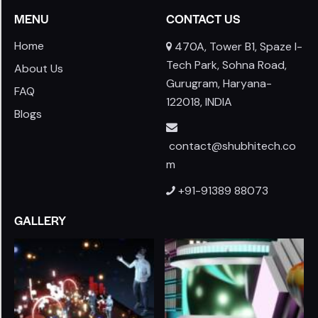
MENU
CONTACT US
Home
470A, Tower B1, Spaze I-
Tech Park, Sohna Road,
About Us
Gurugram, Haryana-
FAQ
122018, INDIA
Blogs
contact@shubhitech.co
m
+91-91389 88073
GALLERY