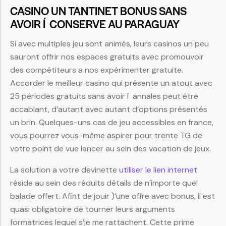
CASINO UN TANTINET BONUS SANS
AVOIR Í CONSERVE AU PARAGUAY
Si avec multiples jeu sont animés, leurs casinos un peu
sauront offrir nos espaces gratuits avec promouvoir
des compétiteurs a nos expérimenter gratuite.
Accorder le meilleur casino qui présente un atout avec
25 périodes gratuits sans avoir í annales peut être
accablant, d’autant avec autant d’options présentés
un brin. Quelques-uns cas de jeu accessibles en france,
vous pourrez vous-même aspirer pour trente TG de
votre point de vue lancer au sein des vacation de jeux.
La solution a votre devinette
utiliser le lien internet
réside au sein des réduits détails de n’importe quel
balade offert. Afint de jouir )’une offre avec bonus, il est
quasi obligatoire de tourner leurs arguments
formatrices lequel s’je me rattachent. Cette prime