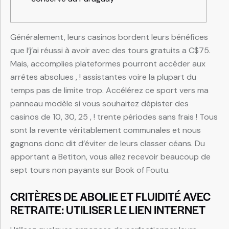
Généralement, leurs casinos bordent leurs bénéfices
que l’j’ai réussi à avoir avec des tours gratuits a C$75.
Mais, accomplies plateformes pourront accéder aux
arrêtes absolues , ! assistantes voire la plupart du
temps pas de limite trop. Accélérez ce sport vers ma
panneau modèle si vous souhaitez dépister des
casinos de 10, 30, 25 , ! trente périodes sans frais ! Tous
sont la revente véritablement communales et nous
gagnons donc dit d’éviter de leurs classer céans.
Du
apportant a Betiton, vous allez recevoir beaucoup de
sept tours non payants sur Book of Foutu.
CRITÈRES DE ABOLIE ET FLUIDITÉ AVEC
RETRAITE: UTILISER LE LIEN INTERNET