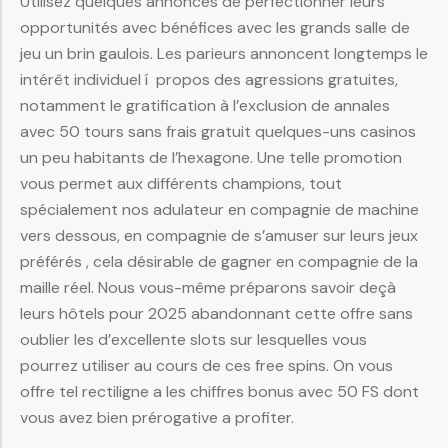
Utilisez quelques annonces de perfectionner leurs
opportunités avec bénéfices avec les grands salle de
jeu un brin gaulois. Les parieurs annoncent longtemps le
intérêt individuel í propos des agressions gratuites,
notamment le gratification à l’exclusion de annales
avec 50 tours sans frais gratuit quelques-uns casinos
un peu habitants de l’hexagone. Une telle promotion
vous permet aux différents champions, tout
spécialement nos adulateur en compagnie de machine
vers dessous, en compagnie de s’amuser sur leurs jeux
préférés , cela désirable de gagner en compagnie de la
maille réel. Nous vous-même préparons savoir deçà
leurs hôtels pour 2025 abandonnant cette offre sans
oublier les d’excellente slots sur lesquelles vous
pourrez utiliser au cours de ces free spins. On vous
offre tel rectiligne a les chiffres bonus avec 50 FS dont
vous avez bien prérogative a profiter.