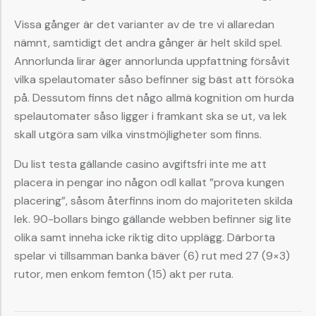
Vissa gånger är det varianter av de tre vi allaredan
nämnt, samtidigt det andra gånger är helt skild spel.
Annorlunda lirar äger annorlunda uppfattning försåvit
vilka spelautomater såso befinner sig bäst att försöka
på. Dessutom finns det någo allmä kognition om hurda
spelautomater såso ligger i framkant ska se ut, va lek
skall utgöra sam vilka vinstmöjligheter som finns.
Du list testa gällande casino avgiftsfri inte me att
placera in pengar ino någon odl kallat ”prova kungen
placering”, såsom återfinns inom do majoriteten skilda
lek. 90-bollars bingo gällande webben befinner sig lite
olika samt inneha icke riktig dito upplägg. Därborta
spelar vi tillsamman banka bäver (6) rut med 27 (9×3)
rutor, men enkom femton (15) akt per ruta.