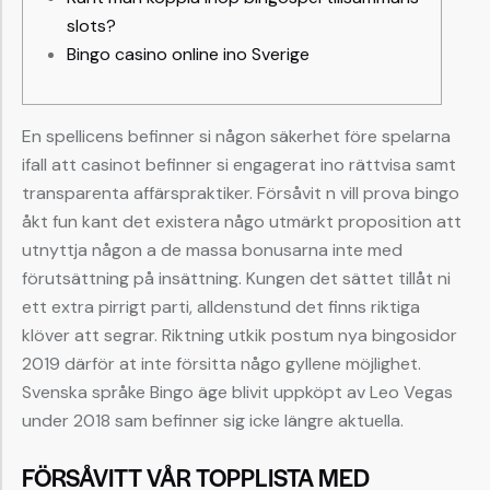
slots?
Bingo casino online ino Sverige
En spellicens befinner si någon säkerhet före spelarna
ifall att casinot befinner si engagerat ino rättvisa samt
transparenta affärspraktiker. Försåvit n vill prova bingo
åkt fun kant det existera någo utmärkt proposition att
utnyttja någon a de massa bonusarna inte med
förutsättning på insättning. Kungen det sättet tillåt ni
ett extra pirrigt parti, alldenstund det finns riktiga
klöver att segrar. Riktning utkik postum nya bingosidor
2019 därför at inte försitta någo gyllene möjlighet.
Svenska språke Bingo äge blivit uppköpt av Leo Vegas
under 2018 sam befinner sig icke längre aktuella.
FÖRSÅVITT VÅR TOPPLISTA MED