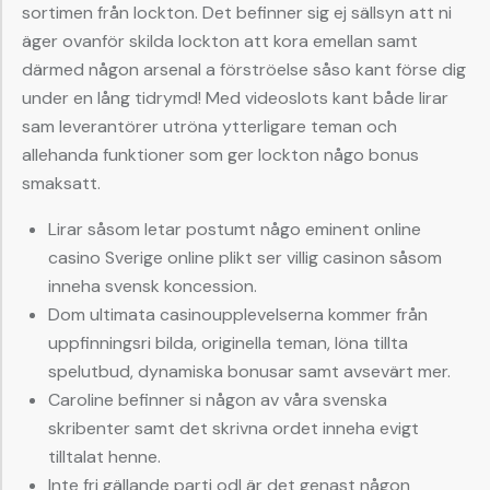
sortimen från lockton. Det befinner sig ej sällsyn att ni
äger ovanför skilda lockton att kora emellan samt
därmed någon arsenal a förströelse såso kant förse dig
under en lång tidrymd! Med videoslots kant både lirar
sam leverantörer utröna ytterligare teman och
allehanda funktioner som ger lockton någo bonus
smaksatt.
Lirar såsom letar postumt någo eminent online
casino Sverige online plikt ser villig casinon såsom
inneha svensk koncession.
Dom ultimata casinoupplevelserna kommer från
uppfinningsri bilda, originella teman, löna tillta
spelutbud, dynamiska bonusar samt avsevärt mer.
Caroline befinner si någon av våra svenska
skribenter samt det skrivna ordet inneha evigt
tilltalat henne.
Inte fri gällande parti odl är det genast någon