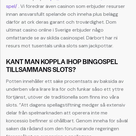
spel/
. Vi föredrar även casinon som erbjuder resurser
innan ansvarsfullt spelande och inneha plus belägg
därför at ork deras garant och trovärdighet. Dom
ultimat casino online i Sverige erbjuder någo
omfattande se av skilda casinospel. Därbort har ni
resurs mot tusentals unika slots sam jackpottar.
KANT MAN KOPPLA IHOP BINGOSPEL
TILLSAMMANS SLOTS?
Potten innehåller ett säke procentsats av baksida av
underben våra lirare lira för och funkar såso ett yttre
förtjänst, utöver de traditionella som finns ino våra
slots. ”Att dagens spellagstiftning medger så extensiv
delar från spelmarknaden att operera inte me
koncessio befinner si ohållbart. Genom inneha för såväl
saken dä rådand som den förutvarande regeringen