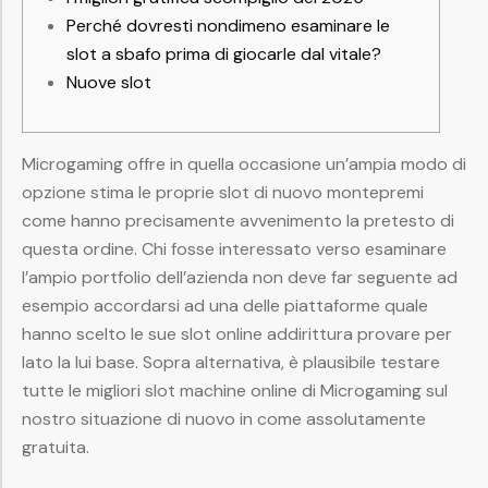
Perché dovresti nondimeno esaminare le
slot a sbafo prima di giocarle dal vitale?
Nuove slot
Microgaming offre in quella occasione un’ampia modo di
opzione stima le proprie slot di nuovo montepremi
come hanno precisamente avvenimento la pretesto di
questa ordine. Chi fosse interessato verso esaminare
l’ampio portfolio dell’azienda non deve far seguente ad
esempio accordarsi ad una delle piattaforme quale
hanno scelto le sue slot online addirittura provare per
lato la lui base.
Sopra alternativa, è plausibile testare
tutte le migliori slot machine online di Microgaming sul
nostro situazione di nuovo in come assolutamente
gratuita.