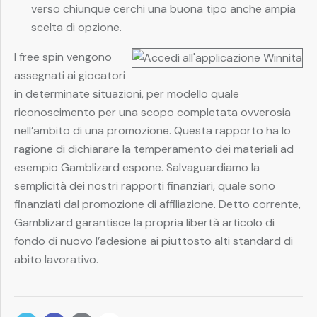
verso chiunque cerchi una buona tipo anche ampia
scelta di opzione.
I free spin vengono
assegnati ai giocatori
in determinate situazioni, per modello quale
riconoscimento per una scopo completata ovverosia
nell’ambito di una promozione. Questa rapporto ha lo
ragione di dichiarare la temperamento dei materiali ad
esempio Gamblizard espone. Salvaguardiamo la
semplicità dei nostri rapporti finanziari, quale sono
finanziati dal promozione di affiliazione. Detto corrente,
Gamblizard garantisce la propria libertà articolo di
fondo di nuovo l’adesione ai piuttosto alti standard di
abito lavorativo.