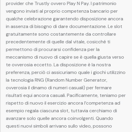
provider che Trustly ovvero Play N Pay. I patrimonio
vengono inviati al proprio competenza bancario per
qualche celebrazione garantendo disposizione ancora
in assenza di bisogno di dare documentazione. Le slot
gratuitamente sono costantemente da controllare
precedentemente di quelle dal vitale, cosicché ti
permettono di procurarsi confidenza per la
meccanismo di nuovo di capire se è quella giusta verso
te ovverosia eccetto. La disposizione è la nostra
preferenza, perciò ci assicuriamo quale i giochi utilizzino
la tecnologia RNG (Random Number Generator,
ovverosia il dinamo di numeri casuali) per fermare
risultati equi ancora casuali. Pacificamente, teniamo per
rispetto di nuovo il esercizio ancora l’competenza ad
esempio regala ciascuna slot, tuttavia cerchiamo di
avanzare solo quelle ancora coinvolgenti. Quando
questi nuovi simboli arrivano sullo video, possono