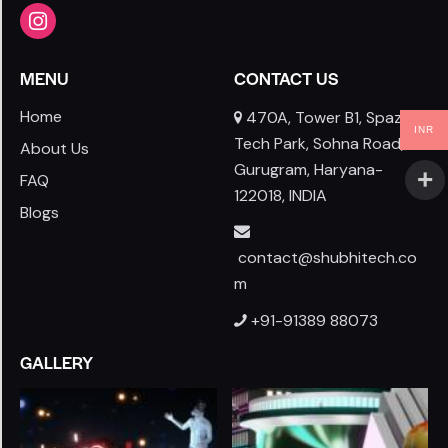
MENU
CONTACT US
Home
470A, Tower B1, Spaze I-
INR
Tech Park, Sohna Road,
About Us
Gurugram, Haryana-
FAQ
122018, INDIA
Blogs
contact@shubhitech.co
m
+91-91389 88073
GALLERY