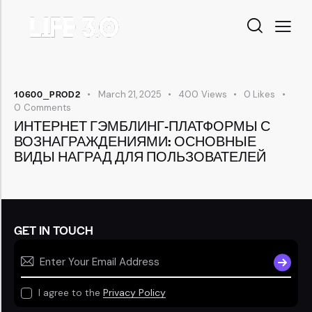
10600_PROD2
March 21, 2025
400
Views
0
Likes
0
Comments
ИНТЕРНЕТ ГЭМБЛИНГ-ПЛАТФОРМЫ С
ВОЗНАГРАЖДЕНИЯМИ: ОСНОВНЫЕ
ВИДЫ НАГРАД ДЛЯ ПОЛЬЗОВАТЕЛЕЙ
GET IN TOUCH
SUBSCR
I agree to the
Privacy Policy