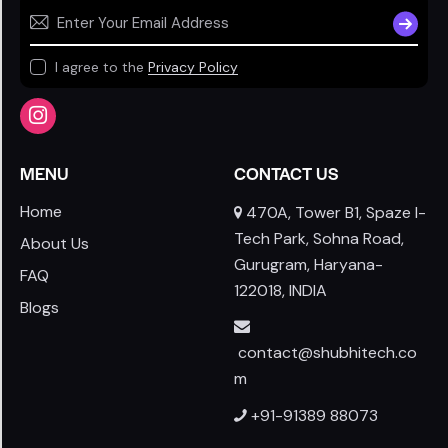
SUBSCR
I agree to the
Privacy Policy
MENU
CONTACT US
Home
470A, Tower B1, Spaze I-
Tech Park, Sohna Road,
About Us
Gurugram, Haryana-
FAQ
122018, INDIA
Blogs
contact@shubhitech.co
m
+91-91389 88073