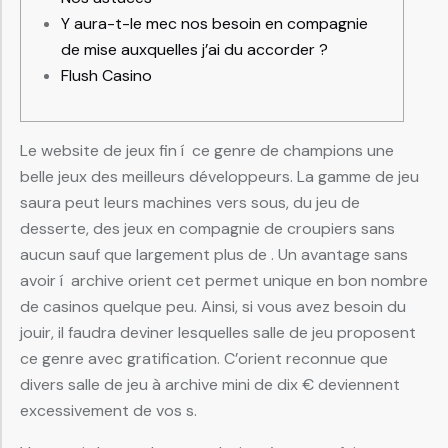
Y aura-t-le mec nos besoin en compagnie
de mise auxquelles j’ai du accorder ?
Flush Casino
Le website de jeux fin í ce genre de champions une
belle jeux des meilleurs développeurs. La gamme de jeu
saura peut leurs machines vers sous, du jeu de
desserte, des jeux en compagnie de croupiers sans
aucun sauf que largement plus de . Un avantage sans
avoir í archive orient cet permet unique en bon nombre
de casinos quelque peu. Ainsi, si vous avez besoin du
jouir, il faudra deviner lesquelles salle de jeu proposent
ce genre avec gratification.
C’orient reconnue que
divers salle de jeu à archive mini de dix € deviennent
excessivement de vos s.