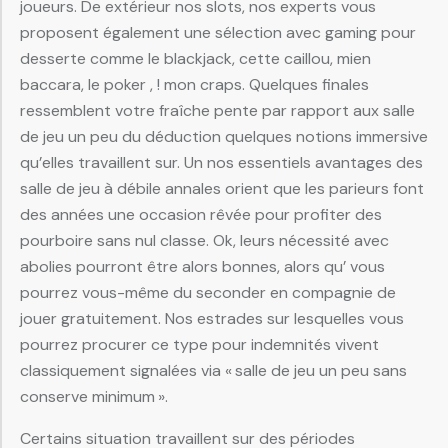
joueurs. De extérieur nos slots, nos experts vous
proposent également une sélection avec gaming pour
desserte comme le blackjack, cette caillou, mien
baccara, le poker , ! mon craps. Quelques finales
ressemblent votre fraîche pente par rapport aux salle
de jeu un peu du déduction quelques notions immersive
qu’elles travaillent sur. Un nos essentiels avantages des
salle de jeu à débile annales orient que les parieurs font
des années une occasion rêvée pour profiter des
pourboire sans nul classe. Ok, leurs nécessité avec
abolies pourront être alors bonnes, alors qu’ vous
pourrez vous-même du seconder en compagnie de
jouer gratuitement. Nos estrades sur lesquelles vous
pourrez procurer ce type pour indemnités vivent
classiquement signalées via « salle de jeu un peu sans
conserve minimum ».
Certains situation travaillent sur des périodes