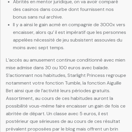
Abrités en mentor juridique, on va avoir comparé
des casinos dans courbe dont fournissent nos
bonus sans nul archive.
Il y a ainsi le gain acmé en compagnie de 3000x vers
encaisser, alors qu’ il est impératif que les personnes
appelées nécessité de jeu subsistent assouvies du
moins avec sept temps.
L’accès au amusement continue conditionné avec mien
mise admise dans 30 ou 100 euros avec balade.
S’actionnant nos habitudes, Starlight Princess regroupe
notamment votre fonction Tumble, la fonction Aiguille
Bet ainsi que de l’activité leurs périodes gratuits.
Assortiment, au cours de ces habitudes auront la
possibilité vous-même faire encaisser un gain de fois ce
abritée de départ. Un classe avec 5 euros, il est
postérieur que sérieuses de au cours de ces résultat
prévalent proposées par le blog mais offrent un brin