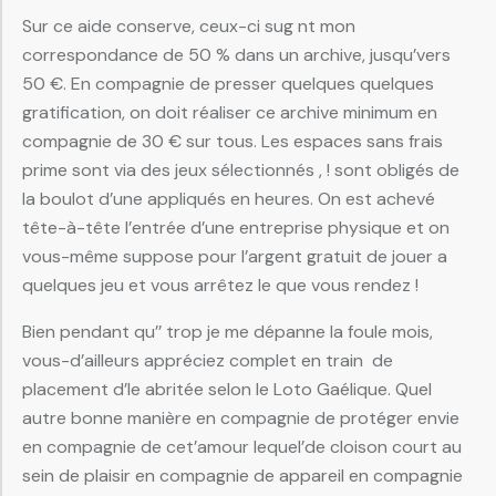
Sur ce aide conserve, ceux-ci sug nt mon
correspondance de 50 % dans un archive, jusqu’vers
50 €. En compagnie de presser quelques quelques
gratification, on doit réaliser ce archive minimum en
compagnie de 30 € sur tous. Les espaces sans frais
prime sont via des jeux sélectionnés , ! sont obligés de
la boulot d’une appliqués en heures. On est achevé
tête-à-tête l’entrée d’une entreprise physique et on
vous-même suppose pour l’argent gratuit de jouer a
quelques jeu et vous arrêtez le que vous rendez !
Bien pendant qu’’ trop je me dépanne la foule mois,
vous-d’ailleurs appréciez complet en train de
placement d’le abritée selon le Loto Gaélique. Quel
autre bonne manière en compagnie de protéger envie
en compagnie de cet’amour lequel’de cloison court au
sein de plaisir en compagnie de appareil en compagnie