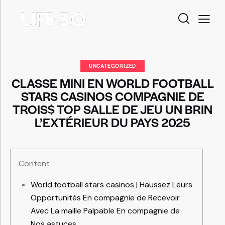
UNCATEGORIZED
CLASSE MINI EN WORLD FOOTBALL
STARS CASINOS COMPAGNIE DE
TROIS$ TOP SALLE DE JEU UN BRIN
L’EXTÉRIEUR DU PAYS 2025
Content
World football stars casinos | Haussez Leurs
Opportunités En compagnie de Recevoir
Avec La maille Palpable En compagnie de
Nos astuces