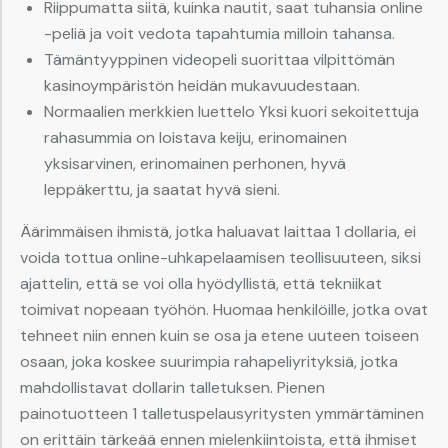
Riippumatta siitä, kuinka nautit, saat tuhansia online
-peliä ja voit vedota tapahtumia milloin tahansa.
Tämäntyyppinen videopeli suorittaa vilpittömän
kasinoympäristön heidän mukavuudestaan.
Normaalien merkkien luettelo Yksi kuori sekoitettuja
rahasummia on loistava keiju, erinomainen
yksisarvinen, erinomainen perhonen, hyvä
leppäkerttu, ja saatat hyvä sieni.
Äärimmäisen ihmistä, jotka haluavat laittaa 1 dollaria, ei
voida tottua online-uhkapelaamisen teollisuuteen, siksi
ajattelin, että se voi olla hyödyllistä, että tekniikat
toimivat nopeaan työhön. Huomaa henkilöille, jotka ovat
tehneet niin ennen kuin se osa ja etene uuteen toiseen
osaan, joka koskee suurimpia rahapeliyrityksiä, jotka
mahdollistavat dollarin talletuksen. Pienen
painotuotteen 1 talletuspelausyritysten ymmärtäminen
on erittäin tärkeää ennen mielenkiintoista, että ihmiset