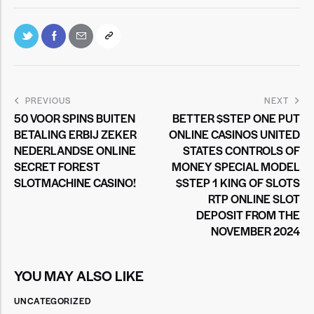
PREVIOUS
NEXT
50 VOOR SPINS BUITEN
BETTER $STEP ONE PUT
BETALING ERBIJ ZEKER
ONLINE CASINOS UNITED
NEDERLANDSE ONLINE
STATES CONTROLS OF
SECRET FOREST
MONEY SPECIAL MODEL
SLOTMACHINE CASINO!
$STEP 1 KING OF SLOTS
RTP ONLINE SLOT
DEPOSIT FROM THE
NOVEMBER 2024
YOU MAY ALSO LIKE
UNCATEGORIZED