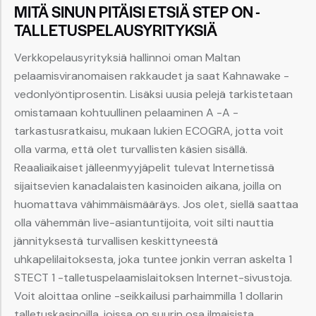
MITÄ SINUN PITÄISI ETSIÄ STEP ON -
TALLETUSPELAUSYRITYKSIÄ
Verkkopelausyrityksiä hallinnoi oman Maltan
pelaamisviranomaisen rakkaudet ja saat Kahnawake -
vedonlyöntiprosentin. Lisäksi uusia pelejä tarkistetaan
omistamaan kohtuullinen pelaaminen A -A -
tarkastusratkaisu, mukaan lukien ECOGRA, jotta voit
olla varma, että olet turvallisten käsien sisällä.
Reaaliaikaiset jälleenmyyjäpelit tulevat Internetissä
sijaitsevien kanadalaisten kasinoiden aikana, joilla on
huomattava vähimmäismääräys. Jos olet, siellä saattaa
olla vähemmän live-asiantuntijoita, voit silti nauttia
jännityksestä turvallisen keskittyneestä
uhkapelilaitoksesta, joka tuntee jonkin verran askelta 1
STECT 1 -talletuspelaamislaitoksen Internet-sivustoja.
Voit aloittaa online -seikkailusi parhaimmilla 1 dollarin
talletuskasinoilla, joissa on suurin osa ilmaisista