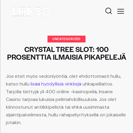
UNCATEGORIZED
CRYSTAL TREE SLOT: 100
PROSENTTIA ILMAISIA ​​PIKAPELEJÄ
Jos etsit myös vedonlyöntiä, olet ehdottomasti hullu,
katso hullu
lisää hyödyllisiä vinkkejä
uhkapelilaitos.
Tarjolla tiettyjä yli 400 online -kasinopeliä, Insane
Casino tarjoaa lukuisia pelimahdollisuuksia.
Jos olet
kiinnostunut antiikkipelistä tai ehkä uusimmasta
sijaintipalvelimesta, hullu rahapeliyrityksellä on jokaiselle
jotakin.