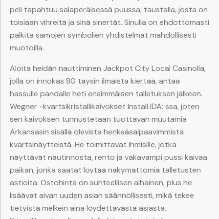
peli tapahtuu salaperäisessä puussa, taustalla, josta on
toisiaan vihreitä ja sinä sinertät. Sinulla on ehdottomasti
palkita samojen symbolien yhdistelmät mahdollisesti
muotoilla.
Aloita heidän nauttiminen Jackpot City Local Casinolla,
jolla on innokas 80 täysin ilmaista kiertää, antaa
hassulle pandalle heti ensimmäisen talletuksen jälkeen.
Wegner -kvartsikristallikaivokset Install IDA: ssa, joten
sen kaivoksen tunnustetaan tuottavan muutamia
Arkansasin sisällä olevista henkeäsalpaavimmista
kvartsinäytteistä. He toimittavat ihmisille, jotka
näyttävät nautinnosta, rento ja vakavampi pussi kaivaa
paikan, jonka saatat löytää näkymättömiä talletusten
astioita. Ostohinta on suhteellisen alhainen, plus he
lisäävät aivan uuden asian säännöllisesti, mikä tekee
tietyistä melkein aina löydettävästä asiasta.