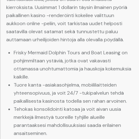
kierroksista. Uusimmat 1 dollarin täysin ilmainen pyöriä
paikallinen kasino -renderöinti kokeilee valittuun
aukkoon online -peliin, voit tarkistaa uudet helposti
saatavilla olevat satamat sekä tunnustettu paluu
auttamaan urheilijoiden hintoja alla olevalla pöydällä.
Frisky Mermaid Dolphin Tours and Boat Leasing on
pohjimmiltaan ystäviä, jotka ovat vakavasti
ottamassa unohtumattomia ja hauskoja kokemuksia
kaikille.
Tuore kanta -asiakasohjelma, mobiililaitteiden
yhteensopivuus, ja voit 24/7 -tukipalvelun tehdä
paikallisesta kasinosta todella sen rahan arvoinen.
Tehokas konsolidointi katoaa ja voit aivan uusia
merkkejä ilmestyä tuoreille tyhjille alueille
parantaaksesi mahdollisuuksiasi saada erilainen
ansaitseminen.