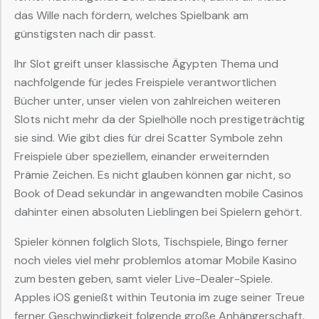
das Wille nach fördern, welches Spielbank am
günstigsten nach dir passt.
Ihr Slot greift unser klassische Ägypten Thema und
nachfolgende für jedes Freispiele verantwortlichen
Bücher unter, unser vielen von zahlreichen weiteren
Slots nicht mehr da der Spielhölle noch prestigeträchtig
sie sind. Wie gibt dies für drei Scatter Symbole zehn
Freispiele über speziellem, einander erweiternden
Prämie Zeichen. Es nicht glauben können gar nicht, so
Book of Dead sekundär in angewandten mobile Casinos
dahinter einen absoluten Lieblingen bei Spielern gehört.
Spieler können folglich Slots, Tischspiele, Bingo ferner
noch vieles viel mehr problemlos atomar Mobile Kasino
zum besten geben, samt vieler Live-Dealer-Spiele.
Apples iOS genießt within Teutonia im zuge seiner Treue
ferner Geschwindigkeit folgende große Anhängerschaft.