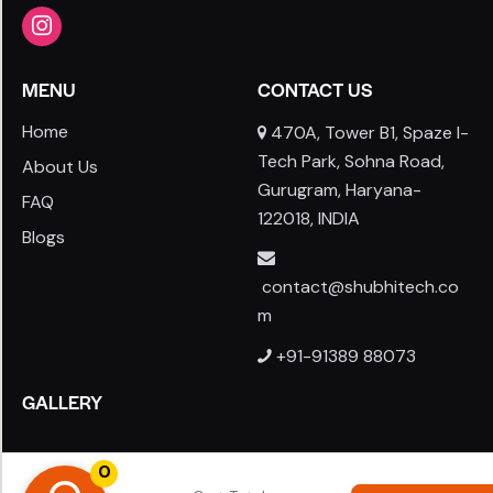
MENU
CONTACT US
Home
470A, Tower B1, Spaze I-
Tech Park, Sohna Road,
About Us
Gurugram, Haryana-
FAQ
122018, INDIA
Blogs
contact@shubhitech.co
m
+91-91389 88073
GALLERY
0
© 2024
LIFE 3.O
. All rights reserved. Proudly Powered