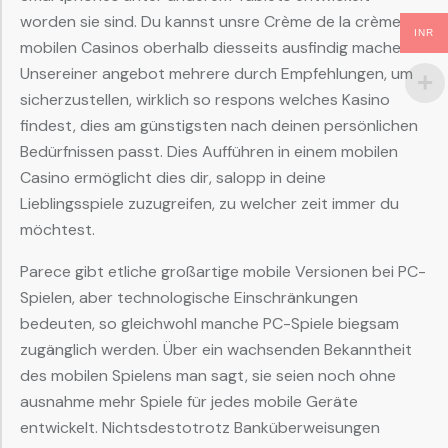
worden sie sind. Du kannst unsre Crème de la crème
INR
mobilen Casinos oberhalb diesseits ausfindig machen.
Unsereiner angebot mehrere durch Empfehlungen, um
sicherzustellen, wirklich so respons welches Kasino
findest, dies am günstigsten nach deinen persönlichen
Bedürfnissen passt. Dies Aufführen in einem mobilen
Casino ermöglicht dies dir, salopp in deine
Lieblingsspiele zuzugreifen, zu welcher zeit immer du
möchtest.
Parece gibt etliche großartige mobile Versionen bei PC-
Spielen, aber technologische Einschränkungen
bedeuten, so gleichwohl manche PC-Spiele biegsam
zugänglich werden. Über ein wachsenden Bekanntheit
des mobilen Spielens man sagt, sie seien noch ohne
ausnahme mehr Spiele für jedes mobile Geräte
entwickelt. Nichtsdestotrotz Banküberweisungen