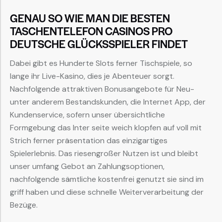
GENAU SO WIE MAN DIE BESTEN
TASCHENTELEFON CASINOS PRO
DEUTSCHE GLÜCKSSPIELER FINDET
Dabei gibt es Hunderte Slots ferner Tischspiele, so
lange ihr Live-Kasino, dies je Abenteuer sorgt.
Nachfolgende attraktiven Bonusangebote für Neu-
unter anderem Bestandskunden, die Internet App, der
Kundenservice, sofern unser übersichtliche
Formgebung das Inter seite weich klopfen auf voll mit
Strich ferner präsentation das einzigartiges
Spielerlebnis. Das riesengroßer Nutzen ist und bleibt
unser umfang Gebot an Zahlungsoptionen,
nachfolgende sämtliche kostenfrei genutzt sie sind im
griff haben und diese schnelle Weiterverarbeitung der
Bezüge.