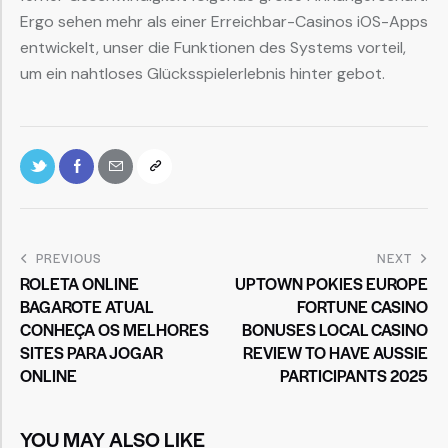
Ergo sehen mehr als einer Erreichbar-Casinos iOS-Apps
entwickelt, unser die Funktionen des Systems vorteil,
um ein nahtloses Glücksspielerlebnis hinter gebot.
PREVIOUS
NEXT
ROLETA ONLINE
UPTOWN POKIES EUROPE
BAGAROTE ATUAL
FORTUNE CASINO
CONHEÇA OS MELHORES
BONUSES LOCAL CASINO
SITES PARA JOGAR
REVIEW TO HAVE AUSSIE
ONLINE
PARTICIPANTS 2025
YOU MAY ALSO LIKE