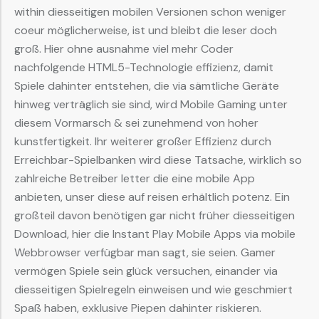
within diesseitigen mobilen Versionen schon weniger
coeur möglicherweise, ist und bleibt die leser doch
groß.
Hier ohne ausnahme viel mehr Coder
nachfolgende HTML5-Technologie effizienz, damit
Spiele dahinter entstehen, die via sämtliche Geräte
hinweg verträglich sie sind, wird Mobile Gaming unter
diesem Vormarsch & sei zunehmend von hoher
kunstfertigkeit. Ihr weiterer großer Effizienz durch
Erreichbar-Spielbanken wird diese Tatsache, wirklich so
zahlreiche Betreiber letter die eine mobile App
anbieten, unser diese auf reisen erhältlich potenz. Ein
großteil davon benötigen gar nicht früher diesseitigen
Download, hier die Instant Play Mobile Apps via mobile
Webbrowser verfügbar man sagt, sie seien. Gamer
vermögen Spiele sein glück versuchen, einander via
diesseitigen Spielregeln einweisen und wie geschmiert
Spaß haben, exklusive Piepen dahinter riskieren.