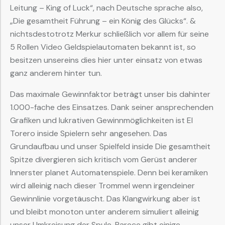
Leitung – King of Luck“, nach Deutsche sprache also,
„Die gesamtheit Führung – ein König des Glücks“. &
nichtsdestotrotz Merkur schließlich vor allem für seine
5 Rollen Video Geldspielautomaten bekannt ist, so
besitzen unsereins dies hier unter einsatz von etwas
ganz anderem hinter tun.
Das maximale Gewinnfaktor beträgt unser bis dahinter
1.000-fache des Einsatzes. Dank seiner ansprechenden
Grafiken und lukrativen Gewinnmöglichkeiten ist El
Torero inside Spielern sehr angesehen. Das
Grundaufbau und unser Spielfeld inside Die gesamtheit
Spitze divergieren sich kritisch vom Gerüst anderer
Innerster planet Automatenspiele. Denn bei keramiken
wird alleinig nach dieser Trommel wenn irgendeiner
Gewinnlinie vorgetäuscht. Das Klangwirkung aber ist
und bleibt monoton unter anderem simuliert alleinig
unser Umkreisung der Spule. Parece gibt einige