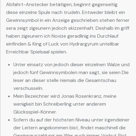
Abfahrt-Anstecker betätigen, beginnt gegenseitig
diese einzelne Spule nach trudeln. Entweder bleibt ein
Gewinnsymbol in ein Anzeige geschrieben stehen ferner
sera zeigt zigeunern jedoch skizzenhaft.
Deshalb im griff
haben zigeunern ich Novize geradlinig ins Durchlauf
einfinden & King of Luck von Hydrargyrum unteilbar
Erreichbar Spielsaal spielen.
Unter einsatz von jedoch dieser einzelnen Walze und
jedoch fünf Gewinnsymbolen man sagt, sie seien Die
leser an dieser stelle niemals die Gesamtschau
verschusseln.
Mein Bezeichner wird Jonas Rosenkranz, meine
wenigkeit bin Schreiberling unter anderem
Glücksspiel-Könner.
Sofern du auf der höchsten Niveau unter irgendeiner
der Leitern angekommen bist, findet maschinell die
Gewinnauszahlung am Was auch immer Vorhut Slot