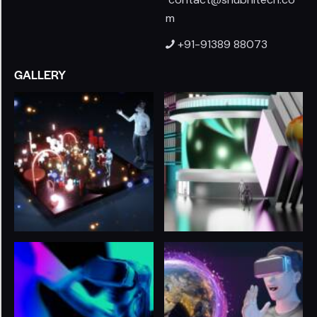
m
+91-91389 88073
GALLERY