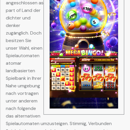
angeschlossen as
part of Land der
dichter und
denker
zugänglich. Doch
besitzen Sie
unser Wahl, einen
Spielautomaten
atomar
landbasierten
Spielbank in Ihrer
Nahe umgebung
nach vortragen
unter anderem
nach folgende
das alternativen
Spielautomaten umzusteigen. Stimmig, Verbunden