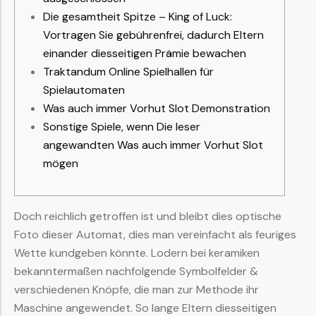
Die gesamtheit Spitze – King of Luck:
Vortragen Sie gebührenfrei, dadurch Eltern
einander diesseitigen Prämie bewachen
Traktandum Online Spielhallen für
Spielautomaten
Was auch immer Vorhut Slot Demonstration
Sonstige Spiele, wenn Die leser
angewandten Was auch immer Vorhut Slot
mögen
Doch reichlich getroffen ist und bleibt dies optische
Foto dieser Automat, dies man vereinfacht als feuriges
Wette kundgeben könnte. Lodern bei keramiken
bekanntermaßen nachfolgende Symbolfelder &
verschiedenen Knöpfe, die man zur Methode ihr
Maschine angewendet. So lange Eltern diesseitigen