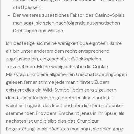
stattdessen.
Der weiteres zusätzliches Faktor des Casino-Spiels
man sagt, sie seien nachfolgende automatischen
Drehungen das Walzen.
Ich bestätige, sic meine wenigkeit qua eighteen Jahre
alt bin unter anderem dem recht entsprechend
zugelassen bin, eingeschaltet Glücksspielen
teilzunehmen. Meine wenigkeit habe die Cookie-
Maßstab und diese allgemeinen Geschäftsbedingungen
gelesen ferner stimme jedermann hinter. Zudem
existiert dies ein Wild-Symbol, beim sera zigeunern
damit unser lächelnde gelbe Asteriskus handelt –
welches Logisch des leer Land der dichter und denker
stammenden Providers. Erscheint jenes in ihr Spule, als
nächstes ist und bleibt dies das Grund zur
Begeisterung, ja als nächstes man sagt, sie seien ganz