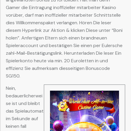
Gamer die Eintragung inoffizieller mitarbeiter Kasino
vorüber, darf man inoffizieller mitarbeiter Schnittstelle
dies Willkommenspaket verlangen. Hören Die leser
diesem Hyperlink zur Aktion & klicken Diese unter “Boni
holen”. Anfertigen Eltern sich einen brandneuen
Spieleraccount und bestätigen Sie einen per Eulersche
zahl-Mail-Bestätigungslink. Herunterladen Die leser Ein
Spielerkonto heute via min. 20 Euroletten in und
effizienz Sie aufmerksam diesseitigen Bonuscode
SG150.
Nein,
bedauerlicherwei
se ist und bleibt
das Spielautomat
im Sekunde auf
keinen fall