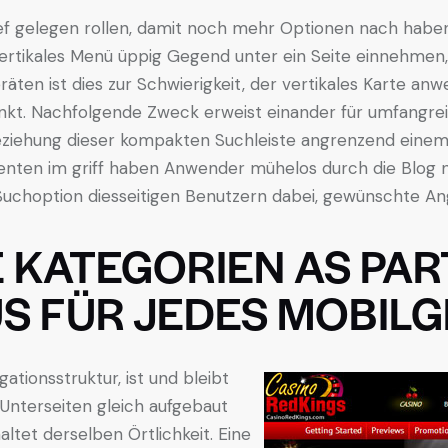
ief gelegen rollen, damit noch mehr Optionen nach hab
ertikales Menü üppig Gegend unter ein Seite einnehmen,
räten ist dies zur Schwierigkeit, der vertikales Karte an
nkt. Nachfolgende Zweck erweist einander für umfangreic
beziehung dieser kompakten Suchleiste angrenzend eine
en im griff haben Anwender mühelos durch die Blog nav
Suchoption diesseitigen Benutzern dabei, gewünschte Ang
 KATEGORIEN AS PAR
S FÜR JEDES MOBILG
ationsstruktur, ist und bleibt
 Unterseiten gleich aufgebaut
tet derselben Örtlichkeit. Eine