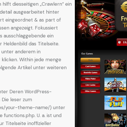
 hilft diesseitigen „Crawlern“ ein
etail ausgearbeitet hinter
ert eingeordnet & as part of
en angezeigt. Fokussiert
fs ausschlaggebende ein
r Heldenbild das Titelseite.
n unter anderem in
r klicken. Within jede menge
lgende Artikel unter weiteren
nter Deren WordPress-
 Die leser zum
es/your-theme-name/) unter
functions.php. U. a. ist und
 Titelseite inoffizieller