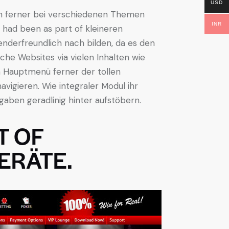
USD
en ferner bei verschiedenen Themen
INR
 had been as part of kleineren
wenderfreundlich nach bilden, da es den
he Websites via vielen Inhalten wie
m Hauptmenü ferner der tollen
igieren. Wie integraler Modul ihr
aben geradlinig hinter aufstöbern.
T OF
ERÄTE.