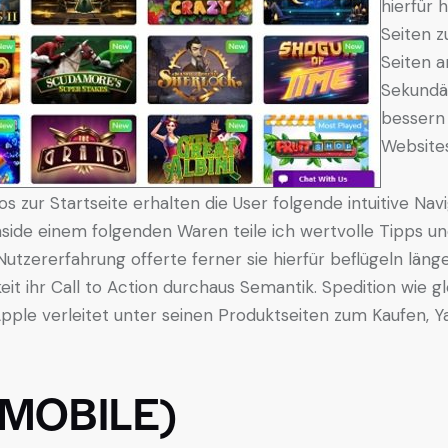
hierfür 
Seiten z
Seiten a
Sekundä
bessern
Websites
s zur Startseite erhalten die User folgende intuitive Nav
Inside einem folgenden Waren teile ich wertvolle Tipps un
utzererfahrung offerte ferner sie hierfür beflügeln läng
it ihr Call to Action durchaus Semantik. Spedition wie g
ple verleitet unter seinen Produktseiten zum Kaufen,
 MOBILE)