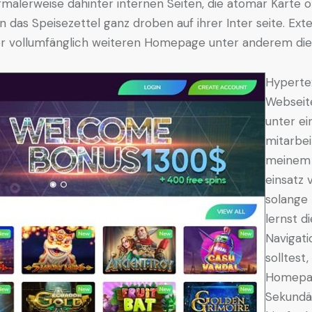
rmalerweise dahinter internen Seiten, die atomar Karte o
n das Speisezettel ganz droben auf ihrer Inter seite. Ex
der vollumfänglich weiteren Homepage unter anderem di
Hyperte
Webseite
unter ei
mitarbei
meinem 
einsatz 
solange 
lernst d
Navigati
solltest
Homepag
Sekundä