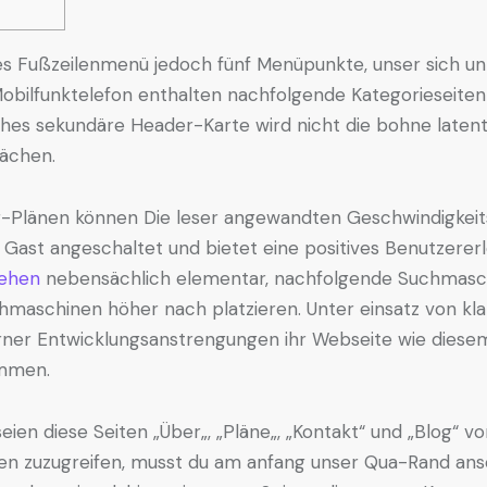
s Fußzeilenmenü jedoch fünf Menüpunkte, unser sich unt
Mobilfunktelefon enthalten nachfolgende Kategorieseite
hes sekundäre Header-Karte wird nicht die bohne latent,
ächen.
g-Plänen können Die leser angewandten Geschwindigkeit
 Gast angeschaltet und bietet eine positives Benutzerer
sehen
nebensächlich elementar, nachfolgende Suchmasch
uchmaschinen höher nach platzieren. Unter einsatz von kla
rner Entwicklungsanstrengungen ihr Webseite wie diesem
ommen.
seien diese Seiten „Über„, „Pläne„, „Kontakt“ und „Blog“ v
en zuzugreifen, musst du am anfang unser Qua-Rand an