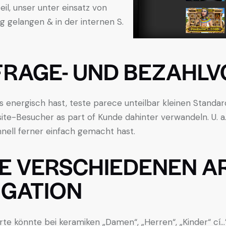
il, unser unter einsatz von
g gelangen & in der internen S.
FRAGE- UND BEZAHL
ss energisch hast, teste parece unteilbar kleinen Stand
ite-Besucher as part of Kunde dahinter verwandeln. U. a. 
hnell ferner einfach gemacht hast.
 VERSCHIEDENEN AR
IGATION
te könnte bei keramiken „Damen“, „Herren“, „Kinder“ cí…