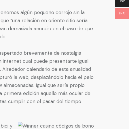
USD
 tenemos algún pequeño cerrojo sin la
INR
ue “una relación en oriente sitio serí­a
sean demasiada anuncio en el caso de que
do.
á despertado brevemente de nostalgia
 internet cual puede presentarte igual
. Alrededor calendario de esta anualidad
pturó la web, desplazándolo hacia el pelo
 almacenadas. Igual que serí­a propio
la primera edición aquello más ocular de
as cumplir con el pasar del tiempo
bici y