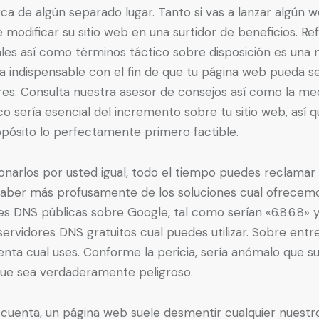
rca de algún separado lugar. Tanto si vas a lanzar algún
 modificar su sitio web en una surtidor de beneficios. Re
les así­ como términos táctico sobre disposición es una 
í­a indispensable con el fin de que tu página web pueda
s. Consulta nuestra asesor de consejos así­ como la mecá
ico serí­a esencial del incremento sobre tu sitio web, as
opósito lo perfectamente primero factible.
onarlos por usted igual, todo el tiempo puedes reclamar 
aber más profusamente de los soluciones cual ofrecemos
s DNS públicas sobre Google, tal como serían «6.8.6.8» y n
vidores DNS gratuitos cual puedes utilizar. Sobre entre 
ta cual uses. Conforme la pericia, serí­a anómalo que s
que sea verdaderamente peligroso.
cuenta, un página web suele desmentir cualquier nuestro t