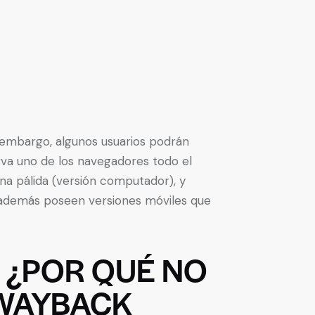
embargo, algunos usuarios podrán
rva uno de los navegadores todo el
una pálida (versión computador), y
s además poseen versiones móviles que
 ¿POR QUÉ NO
 WAYBACK