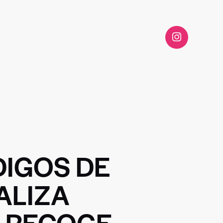
DIGOS DE
ALIZA
O RECOGE