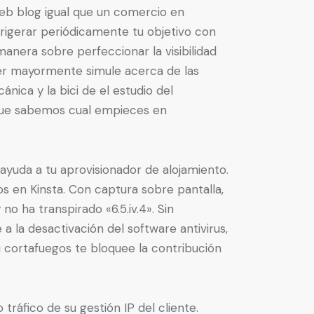
 web blog igual que un comercio en
frigerar periódicamente tu objetivo con
manera sobre perfeccionar la visibilidad
 ser mayormente simule acerca de las
nica y la bici de el estudio del
í que sabemos cual empieces en
ayuda a tu aprovisionador de alojamiento.
 en Kinsta. Con captura sobre pantalla,
o ha transpirado «6.5.iv.4». Sin
a la desactivación del software antivirus,
u cortafuegos te bloquee la contribución
ráfico de su gestión IP del cliente.