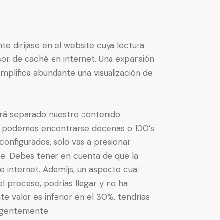
nte diríjase en el website cuya lectura
Visor de caché en internet. Una expansión
mplifica abundante una visualización de
rá separado nuestro contenido
l podemos encontrarse decenas o 100’s
onfigurados, solo vas a presionar
icie. Debes tener en cuenta de que la
e internet. Ademí¡s, un aspecto cual
el proceso, podrías llegar y no ha
valor es inferior en el 30%, tendrí­as
urgentemente.