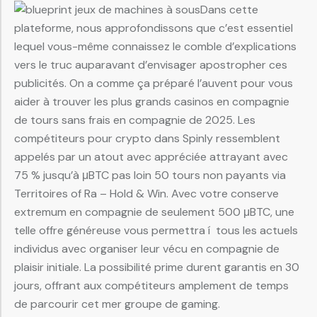
Dans cette
plateforme, nous approfondissons que c’est essentiel
lequel vous-même connaissez le comble d’explications
vers le truc auparavant d’envisager apostropher ces
publicités. On a comme ça préparé l’auvent pour vous
aider à trouver les plus grands casinos en compagnie
de tours sans frais en compagnie de 2025. Les
compétiteurs pour crypto dans Spinly ressemblent
appelés par un atout avec appréciée attrayant avec
75 % jusqu’à μBTC pas loin 50 tours non payants via
Territoires of Ra – Hold & Win. Avec votre conserve
extremum en compagnie de seulement 500 μBTC, une
telle offre généreuse vous permettra í tous les actuels
individus avec organiser leur vécu en compagnie de
plaisir initiale. La possibilité prime durent garantis en 30
jours, offrant aux compétiteurs amplement de temps
de parcourir cet mer groupe de gaming.