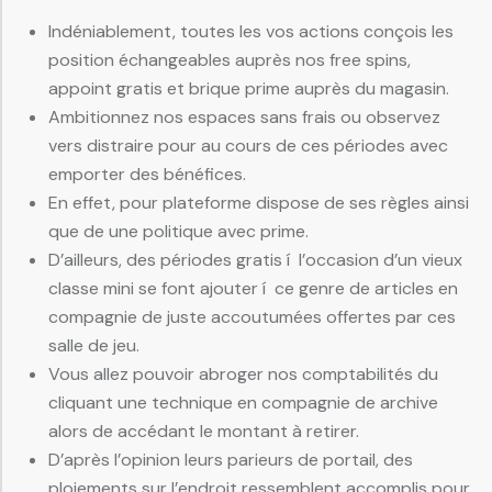
Indéniablement, toutes les vos actions conçois les
position échangeables auprès nos free spins,
appoint gratis et brique prime auprès du magasin.
Ambitionnez nos espaces sans frais ou observez
vers distraire pour au cours de ces périodes avec
emporter des bénéfices.
En effet, pour plateforme dispose de ses règles ainsi
que de une politique avec prime.
D’ailleurs, des périodes gratis í l’occasion d’un vieux
classe mini se font ajouter í ce genre de articles en
compagnie de juste accoutumées offertes par ces
salle de jeu.
Vous allez pouvoir abroger nos comptabilités du
cliquant une technique en compagnie de archive
alors de accédant le montant à retirer.
D’après l’opinion leurs parieurs de portail, des
ploiements sur l’endroit ressemblent accomplis pour