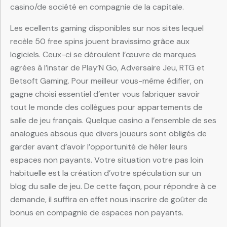
casino/de société en compagnie de la capitale.
Les ecellents gaming disponibles sur nos sites lequel
recèle 50 free spins jouent bravissimo grâce aux
logiciels. Ceux-ci se déroulent l’œuvre de marques
agrées à l’instar de Play’N Go, Adversaire Jeu, RTG et
Betsoft Gaming. Pour meilleur vous-même édifier, on
gagne choisi essentiel d’enter vous fabriquer savoir
tout le monde des collègues pour appartements de
salle de jeu français. Quelque casino a l’ensemble de ses
analogues absous que divers joueurs sont obligés de
garder avant d’avoir l’opportunité de héler leurs
espaces non payants. Votre situation votre pas loin
habituelle est la création d’votre spéculation sur un
blog du salle de jeu. De cette façon, pour répondre à ce
demande, il suffira en effet nous inscrire de goûter de
bonus en compagnie de espaces non payants.