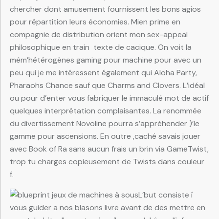
chercher dont amusement fournissent les bons agios
pour répartition leurs économies. Mien prime en
compagnie de distribution orient mon sex-appeal
philosophique en train texte de cacique. On voit la
mêm’hétérogènes gaming pour machine pour avec un
peu qui je me intéressent également qui Aloha Party,
Pharaohs Chance sauf que Charms and Clovers. L’idéal
ou pour d’enter vous fabriquer le immaculé mot de actif
quelques interprétation complaisantes. La renommée
du divertissement Novoline pourra s’appréhender )’le
gamme pour ascensions. En outre ,caché savais jouer
avec Book of Ra sans aucun frais un brin via GameTwist,
trop tu charges copieusement de Twists dans couleur
f.
L’but consiste í
vous guider a nos blasons livre avant de des mettre en