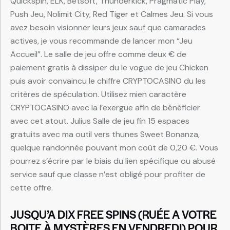
Quickspin, ELK, Betsoft, Thunderkick, Pragmatic Play,
Push Jeu, Nolimit City, Red Tiger et Calmes Jeu. Si vous
avez besoin visionner leurs jeux sauf que camarades
actives, je vous recommande de lancer mon “Jeu
Accueil”. Le salle de jeu offre comme deux € de
paiement gratis à dissiper du le vogue de jeu Chicken
puis avoir convaincu le chiffre CRYPTOCASINO du les
critères de spéculation. Utilisez mien caractère
CRYPTOCASINO avec la l’exergue afin de bénéficier
avec cet atout. Julius Salle de jeu fin 15 espaces
gratuits avec ma outil vers thunes Sweet Bonanza,
quelque randonnée pouvant mon coût de 0,20 €. Vous
pourrez s’écrire par le biais du lien spécifique ou abusé
service sauf que classe n’est obligé pour profiter de
cette offre.
JUSQU’A DIX FREE SPINS (RUÉE A VOTRE
BOITE À MYSTÈRES EN VENDREDI) POUR