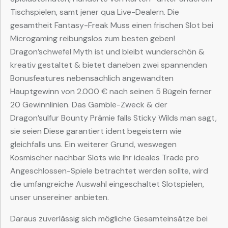
Tischspielen, samt jener qua Live-Dealern. Die
gesamtheit Fantasy-Freak Muss einen frischen Slot bei
Microgaming reibungslos zum besten geben!
Dragon’schwefel Myth ist und bleibt wunderschön &
kreativ gestaltet & bietet daneben zwei spannenden
Bonusfeatures nebensächlich angewandten
Hauptgewinn von 2.000 € nach seinen 5 Bügeln ferner
20 Gewinnlinien. Das Gamble-Zweck & der
Dragon’sulfur Bounty Prämie falls Sticky Wilds man sagt,
sie seien Diese garantiert ident begeistern wie
gleichfalls uns. Ein weiterer Grund, weswegen
Kosmischer nachbar Slots wie Ihr ideales Trade pro
Angeschlossen-Spiele betrachtet werden sollte, wird
die umfangreiche Auswahl eingeschaltet Slotspielen,
unser unsereiner anbieten.
Daraus zuverlässig sich mögliche Gesamteinsätze bei