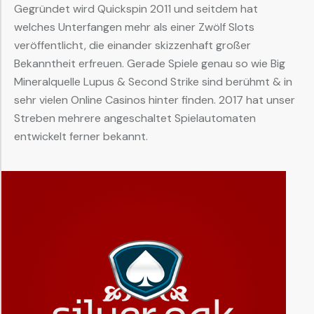
Gegründet wird Quickspin 2011 und seitdem hat
welches Unterfangen mehr als einer Zwölf Slots
veröffentlicht, die einander skizzenhaft großer
Bekanntheit erfreuen. Gerade Spiele genau so wie Big
Mineralquelle Lupus & Second Strike sind berühmt & in
sehr vielen Online Casinos hinter finden. 2017 hat unser
Streben mehrere angeschaltet Spielautomaten
entwickelt ferner bekannt.