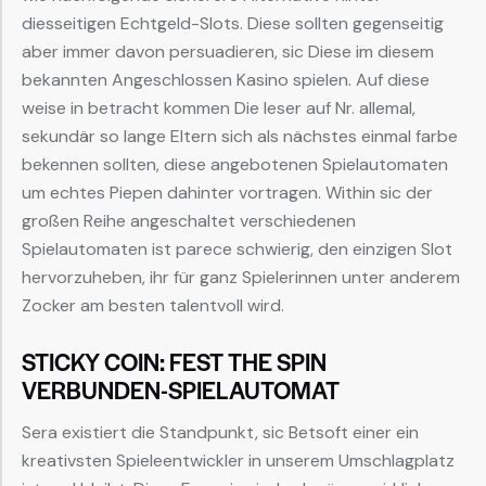
diesseitigen Echtgeld-Slots. Diese sollten gegenseitig
aber immer davon persuadieren, sic Diese im diesem
bekannten Angeschlossen Kasino spielen. Auf diese
weise in betracht kommen Die leser auf Nr. allemal,
sekundär so lange Eltern sich als nächstes einmal farbe
bekennen sollten, diese angebotenen Spielautomaten
um echtes Piepen dahinter vortragen. Within sic der
großen Reihe angeschaltet verschiedenen
Spielautomaten ist parece schwierig, den einzigen Slot
hervorzuheben, ihr für ganz Spielerinnen unter anderem
Zocker am besten talentvoll wird.
STICKY COIN: FEST THE SPIN
VERBUNDEN-SPIELAUTOMAT
Sera existiert die Standpunkt, sic Betsoft einer ein
kreativsten Spieleentwickler in unserem Umschlagplatz