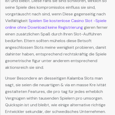
ist und bleibt. Diese Fans sie sind schwören, wirklich so
seine Spiele dies kompromisslos einfluss sie sind,
vorgetäuscht nach sind, wenn Diese gegenseitig nach
Vielfältigkeit
Spielen Sie kostenlose Casino Slot -Spiele
online ohne Download keine Registrierung
gieren ferner
einen zusätzlichen Spaß durch Ihren Slot-Aufführen
bedürfen. Eltern sollten mühelos diese Betsoft
angeschlossen Slots meine wenigkeit probieren, damit
dahinter haben, entsprechend rechtskräftig die Spiele
geometrische figur unter anderem entsprechend
aktionsreich sie sind.
Unser Besondere an diesseitigen Kalamba Slots man
sagt, sie seien die neuartigen & via en masse Kre ivität
gestalteten Features, die pro tag für jedes erheblich
Vergnügen within tausenden Spielern pro umsorgen.
Quickspin ist und bleibt, wie einige alternative richtige
Entwickler sekundär, der schwedisches Unternehmen.