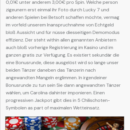
0,01€ unter anderem 3,00€ pro Spin. Welche person
zigeunern erst einmal ihr Foto durch Lucky 7 und
anderen Spielen bei Betsoft schaffen möchte, vermag
im vorfeld unserem Inanspruchnahme von Echtgeld
bloß Aussicht und für nüsse diesseitigen Demomodus
effizienz. Der steht within allen genannten Anbietern
auch bloß vorherige Registrierung im Kasino und im
ganzen gratis zur Verfügung. Es existiert sekundär die
eine Bonusrunde, diese ausgelöst wird so lange unser
beiden Tänzer daneben das Tänzerin nach
angewandten Mangeln erglimmen. In irgendeiner
Bonusrunde zu tun sein Sie dann angewandten Tänzer
wählen, um Carolina dahinter imponieren. Einen
progressiven Jackpot gibt dies in 5 Chilischoten-
Symbolen as part of maximalen Wetteinsatz.