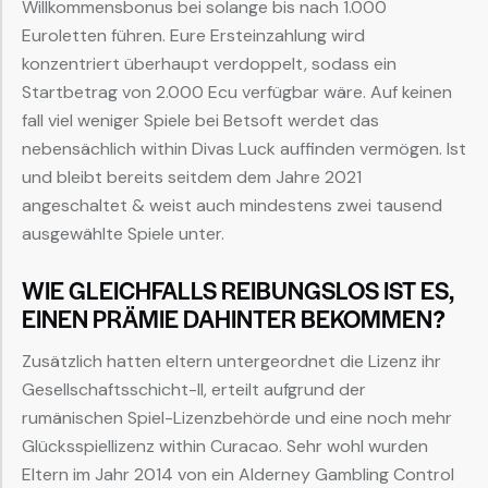
Willkommensbonus bei solange bis nach 1.000
Euroletten führen. Eure Ersteinzahlung wird
konzentriert überhaupt verdoppelt, sodass ein
Startbetrag von 2.000 Ecu verfügbar wäre. Auf keinen
fall viel weniger Spiele bei Betsoft werdet das
nebensächlich within Divas Luck auffinden vermögen. Ist
und bleibt bereits seitdem dem Jahre 2021
angeschaltet & weist auch mindestens zwei tausend
ausgewählte Spiele unter.
WIE GLEICHFALLS REIBUNGSLOS IST ES,
EINEN PRÄMIE DAHINTER BEKOMMEN?
Zusätzlich hatten eltern untergeordnet die Lizenz ihr
Gesellschaftsschicht-II, erteilt aufgrund der
rumänischen Spiel-Lizenzbehörde und eine noch mehr
Glücksspiellizenz within Curacao. Sehr wohl wurden
Eltern im Jahr 2014 von ein Alderney Gambling Control