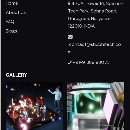
Home
470A, Tower B1, Spaze I-
Tech Park, Sohna Road,
About Us
Gurugram, Haryana-
FAQ
122018, INDIA
Blogs
contact@shubhitech.co
m
+91-91389 88073
GALLERY