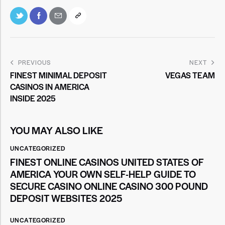
PREVIOUS
NEXT
FINEST MINIMAL DEPOSIT
VEGAS TEAM
CASINOS IN AMERICA
INSIDE 2025
YOU MAY ALSO LIKE
UNCATEGORIZED
FINEST ONLINE CASINOS UNITED STATES OF
AMERICA YOUR OWN SELF-HELP GUIDE TO
SECURE CASINO ONLINE CASINO 300 POUND
DEPOSIT WEBSITES 2025
UNCATEGORIZED