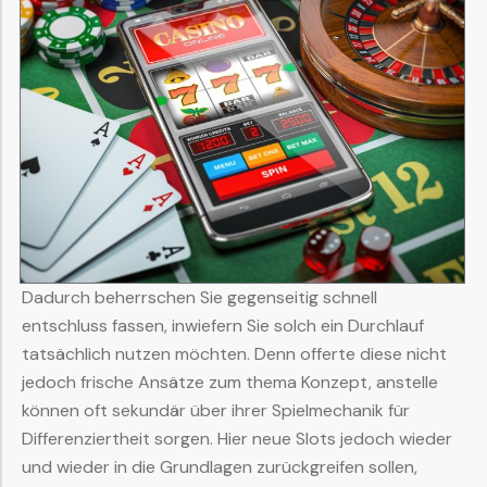
Dadurch beherrschen Sie gegenseitig schnell
entschluss fassen, inwiefern Sie solch ein Durchlauf
tatsächlich nutzen möchten. Denn offerte diese nicht
jedoch frische Ansätze zum thema Konzept, anstelle
können oft sekundär über ihrer Spielmechanik für
Differenziertheit sorgen. Hier neue Slots jedoch wieder
und wieder in die Grundlagen zurückgreifen sollen,