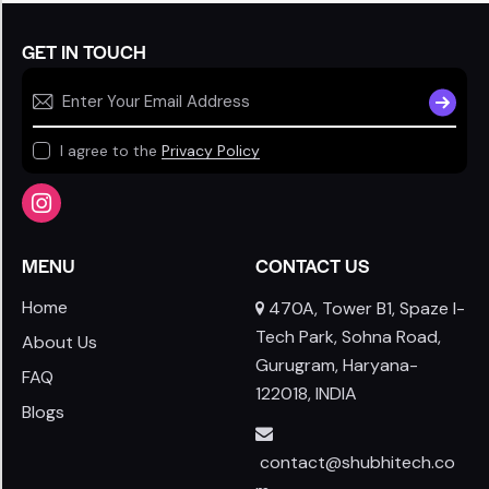
GET IN TOUCH
SUBSCR
I agree to the
Privacy Policy
MENU
CONTACT US
Home
470A, Tower B1, Spaze I-
Tech Park, Sohna Road,
About Us
Gurugram, Haryana-
FAQ
122018, INDIA
Blogs
contact@shubhitech.co