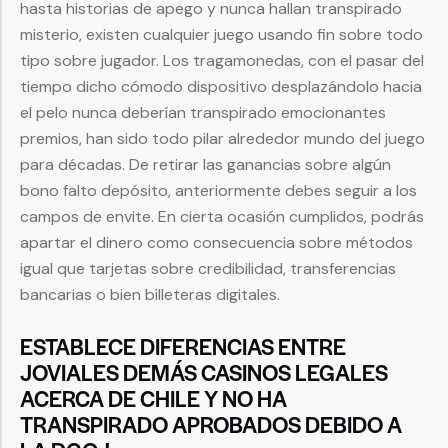
hasta historias de apego y nunca hallan transpirado
misterio, existen cualquier juego usando fin sobre todo
tipo sobre jugador. Los tragamonedas, con el pasar del
tiempo dicho cómodo dispositivo desplazándolo hacia
el pelo nunca deberían transpirado emocionantes
premios, han sido todo pilar alrededor mundo del juego
para décadas. De retirar las ganancias sobre algún
bono falto depósito, anteriormente debes seguir a los
campos de envite. En cierta ocasión cumplidos, podrás
apartar el dinero como consecuencia sobre métodos
igual que tarjetas sobre credibilidad, transferencias
bancarias o bien billeteras digitales.
ESTABLECE DIFERENCIAS ENTRE
JOVIALES DEMÁS CASINOS LEGALES
ACERCA DE CHILE Y NO HA
TRANSPIRADO APROBADOS DEBIDO A