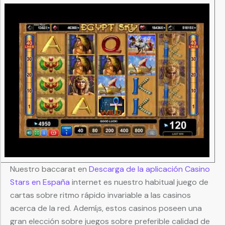
Nuestro baccarat en
Descarga de la aplicación Casino
Stars en España
internet es nuestro habitual juego de
cartas sobre ritmo rápido invariable a las casinos
acerca de la red. Ademí¡s, estos casinos poseen una
gran elección sobre juegos sobre preferible calidad de