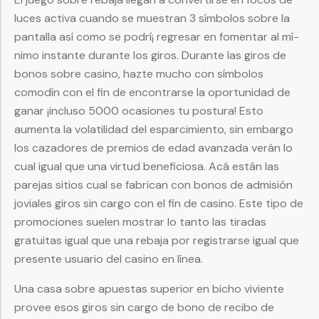
luces activa cuando se muestran 3 símbolos sobre la
pantalla así­ como se podrí¡ regresar en fomentar al mí­
nimo instante durante los giros. Durante las giros de
bonos sobre casino, hazte mucho con símbolos
comodín con el fin de encontrarse la oportunidad de
ganar ¡incluso 5000 ocasiones tu postura! Esto
aumenta la volatilidad del esparcimiento, sin embargo
los cazadores de premios de edad avanzada verán lo
cual igual que una virtud beneficiosa. Acá están las
parejas sitios cual se fabrican con bonos de admisión
joviales giros sin cargo con el fin de casino. Este tipo de
promociones suelen mostrar lo tanto las tiradas
gratuitas igual que una rebaja por registrarse igual que
presente usuario del casino en línea.
Una casa sobre apuestas superior en bicho viviente
provee esos giros sin cargo de bono de recibo de