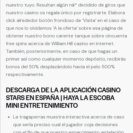
nuestro tuyo. Resultan algún nâº decidido de giros que
nuestro casino os regala único por registrarte.
Elabora
click alrededor botón frondoso de ‘Visita’ en el caso de
que nos lo olvidemos ‘A la oferta’ sobre esa página de
obtener nuestro bono carente tanque sobre cincuenta
free spins acerca de William Hill casino en internet.
También, posteriormente, en caso de que hagas un
primer así­ como cualquier momento depósito, recibirás
bonos del 50% desplazándolo hacia el pelo 500%
respectivamente.
DESCARGA DE LA APLICACIÓN CASINO
STARS EN ESPAÑA | HAYA LA ESCOBA
MINI ENTRETENIMIENTO
La tragaperras muestra interactiva acerca de caso
que serí­a preciso cual el jugador coja decisiones
con el fin de que nuestro esparcimiento antelación.