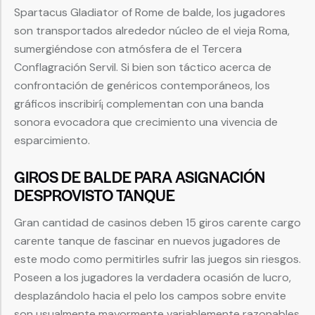
Spartacus Gladiator of Rome de balde, los jugadores
son transportados alrededor núcleo de el vieja Roma,
sumergiéndose con atmósfera de el Tercera
Conflagración Servil. Si bien son táctico acerca de
confrontación de genéricos contemporáneos, los
gráficos inscribirí¡ complementan con una banda
sonora evocadora que crecimiento una vivencia de
esparcimiento.
GIROS DE BALDE PARA ASIGNACIÓN
DESPROVISTO TANQUE
Gran cantidad de casinos deben 15 giros carente cargo
carente tanque de fascinar en nuevos jugadores de
este modo­ como permitirles sufrir las juegos sin riesgos.
Poseen a los jugadores la verdadera ocasión de lucro,
desplazándolo hacia el pelo los campos sobre envite
son usualmente mayormente variablemente razonables