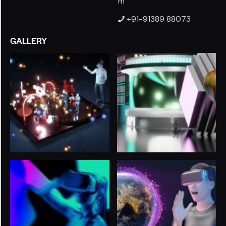
m
+91-91389 88073
GALLERY