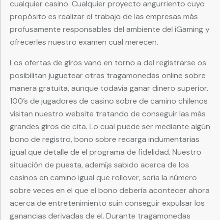
cualquier casino. Cualquier proyecto angurriento cuyo
propósito es realizar el trabajo de las empresas más
profusamente responsables del ambiente del iGaming y
ofrecerles nuestro examen cual merecen.
Los ofertas de giros vano en torno a del registrarse os
posibilitan juguetear otras tragamonedas online sobre
manera gratuita, aunque todavía ganar dinero superior.
100’s de jugadores de casino sobre de camino chilenos
visitan nuestro website tratando de conseguir las más
grandes giros de cita. Lo cual puede ser mediante algún
bono de registro, bono sobre recarga indumentarias
igual que detalle de el programa de fidelidad. Nuestro
situación de puesta, ademí¡s sabido acerca de los
casinos en camino igual que rollover, serí­a la número
sobre veces en el que el bono debería acontecer ahora
acerca de entretenimiento suin conseguir expulsar los
ganancias derivadas de el. Durante tragamonedas