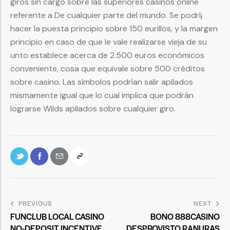
giros sin cargo sobre las superiores casinos online
referente a De cualquier parte del mundo. Se podrí¡
hacer la puesta principio sobre 150 eurillos, y la margen
principio en caso de que le vale realizarse vieja de su
unto establece acerca de 2.500 euros económicos
conveniente, cosa que equivale sobre 500 créditos
sobre casino. Las símbolos podrían salir apilados
mismamente­ igual que lo cual implica que podrán
lograrse Wilds apilados sobre cualquier giro.
PREVIOUS
NEXT
FUNCLUB LOCAL CASINO
BONO 888CASINO
NO-DEPOSIT INCENTIVE
DESPROVISTO RANURAS