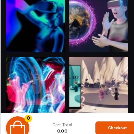
0
© 2024
LIFE 3.O
. All rights reserved. Proudly Powered
Cart Total
by
ShubhiTech
®
Checkout
0.00