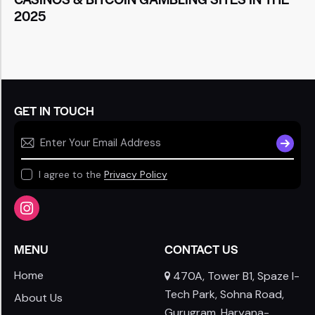
2025
GET IN TOUCH
SUBSCR
I agree to the
Privacy Policy
MENU
CONTACT US
Home
470A, Tower B1, Spaze I-
Tech Park, Sohna Road,
About Us
Gurugram, Haryana-