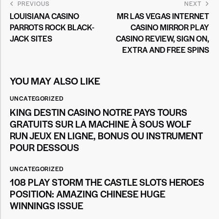
PREVIOUS
NEXT
LOUISIANA CASINO
MR LAS VEGAS INTERNET
PARROTS ROCK BLACK-
CASINO MIRROR PLAY
JACK SITES
CASINO REVIEW, SIGN ON,
EXTRA AND FREE SPINS
YOU MAY ALSO LIKE
UNCATEGORIZED
KING DESTIN CASINO NOTRE PAYS TOURS
GRATUITS SUR LA MACHINE À SOUS WOLF
RUN JEUX EN LIGNE, BONUS OU INSTRUMENT
POUR DESSOUS
UNCATEGORIZED
108 PLAY STORM THE CASTLE SLOTS HEROES
POSITION: AMAZING CHINESE HUGE
WINNINGS ISSUE