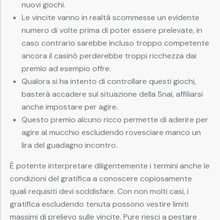
nuovi giochi.
Le vincite vanno in realtà scommesse un evidente
numero di volte prima di poter essere prelevate, in
caso contrario sarebbe incluso troppo competente
ancora il casinò perderebbe troppi ricchezza dai
premio ad esempio offre.
Qualora si ha intento di controllare questi giochi,
basterà accadere sul situazione della Snai, affiliarsi
anche impostare per agire.
Questo premio alcuno ricco permette di aderire per
agire al mucchio escludendo rovesciare manco un
lira del guadagno incontro.
È potente interpretare diligentemente i termini anche le
condizioni del gratifica a conoscere copiosamente
quali requisiti devi soddisfare. Con non molti casi, i
gratifica escludendo tenuta possono vestire limiti
massimi di prelievo sulle vincite. Pure riesci a pestare