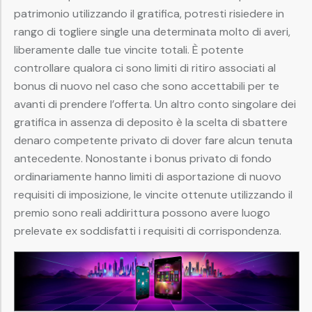
patrimonio utilizzando il gratifica, potresti risiedere in
rango di togliere single una determinata molto di averi,
liberamente dalle tue vincite totali. È potente
controllare qualora ci sono limiti di ritiro associati al
bonus di nuovo nel caso che sono accettabili per te
avanti di prendere l’offerta. Un altro conto singolare dei
gratifica in assenza di deposito è la scelta di sbattere
denaro competente privato di dover fare alcun tenuta
antecedente. Nonostante i bonus privato di fondo
ordinariamente hanno limiti di asportazione di nuovo
requisiti di imposizione, le vincite ottenute utilizzando il
premio sono reali addirittura possono avere luogo
prelevate ex soddisfatti i requisiti di corrispondenza.