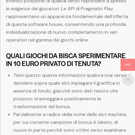
intenso posizione di qualità verso rispondere a spesso
le esigenze dei giocatori. Le API di Pragmatic Play
rappresentano un apparenza fondamentale dell’offerta
di questa software house, consentendo una profonda
individualizzazione di nuovo completamento in vari
operatori nel gamma dei giochi online.
QUALI GIOCHI DA BISCA SPERIMENTARE
IN 10 EURO PRIVATO DI TENUTA?
INR
Tieni questo queste informazioni qualora stai verso
decidere sopra quale slot impiegare il gratifica in
assenza di fondo, giacché sono dati tesoro che
possono tiranneggiare positivamente la
trasformazione del bonus.
Parzialmente a radice della nome delle slot machine,
per cui corrente campione di bonus è ideato, di
nuovo in parte perché sono ottimi verso esaminare