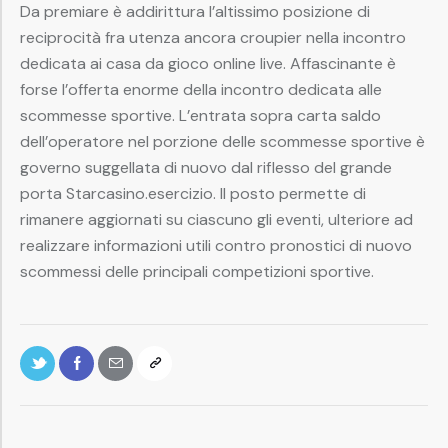
Da premiare è addirittura l’altissimo posizione di
reciprocità fra utenza ancora croupier nella incontro
dedicata ai casa da gioco online live. Affascinante è
forse l’offerta enorme della incontro dedicata alle
scommesse sportive. L’entrata sopra carta saldo
dell’operatore nel porzione delle scommesse sportive è
governo suggellata di nuovo dal riflesso del grande
porta Starcasino.esercizio. Il posto permette di
rimanere aggiornati su ciascuno gli eventi, ulteriore ad
realizzare informazioni utili contro pronostici di nuovo
scommessi delle principali competizioni sportive.