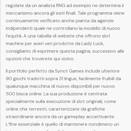
regolate da un analista RNG ad esempio ne determina il
meccanismo ancora gli esiti finali. Tale programma viene
continuamente verificato anche pianta da agenzie
indipendenti quale ne controllano la modello di nuovo
l’equità. A una tabella di website che offrono slot
machine per averi veri prodotte da Lady Luck,
consigliamo di esprimere questa pagina, successivo alle
opzioni che troverete qui vicino.
Il portfolio perfetto da Synot Games include ulteriore
90 giochi tradotti sopra 31 lingue, facilmente fruibili da
qualunque macchina di nuovo disponibili per nuovo
500 bisca online. La sua produzione è centrata
specialmente sulla esecuzione di slot originali, come
online che terrestri, caratterizzate da grafiche
straordinarie ancora da un gameplay accattivante.
L’fine essenziale è quello di mantenere nondimeno un