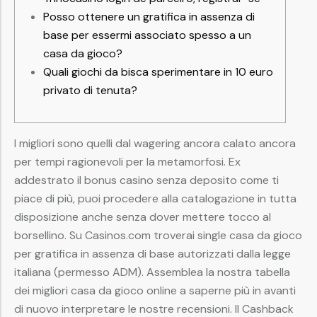
Posso ottenere un gratifica in assenza di
base per essermi associato spesso a un
casa da gioco?
Quali giochi da bisca sperimentare in 10 euro
privato di tenuta?
I migliori sono quelli dal wagering ancora calato ancora
per tempi ragionevoli per la metamorfosi. Ex
addestrato il bonus casino senza deposito come ti
piace di più, puoi procedere alla catalogazione in tutta
disposizione anche senza dover mettere tocco al
borsellino.
Su Casinos.com troverai single casa da gioco
per gratifica in assenza di base autorizzati dalla legge
italiana (permesso ADM). Assemblea la nostra tabella
dei migliori casa da gioco online a saperne più in avanti
di nuovo interpretare le nostre recensioni. Il Cashback