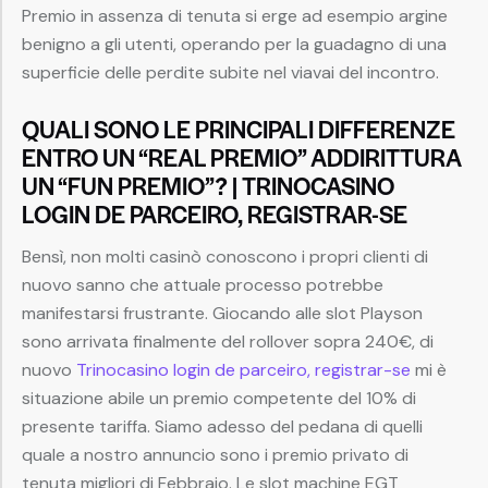
Premio in assenza di tenuta si erge ad esempio argine
benigno a gli utenti, operando per la guadagno di una
superficie delle perdite subite nel viavai del incontro.
QUALI SONO LE PRINCIPALI DIFFERENZE
ENTRO UN “REAL PREMIO” ADDIRITTURA
UN “FUN PREMIO”? | TRINOCASINO
LOGIN DE PARCEIRO, REGISTRAR-SE
Bensì, non molti casinò conoscono i propri clienti di
nuovo sanno che attuale processo potrebbe
manifestarsi frustrante. Giocando alle slot Playson
sono arrivata finalmente del rollover sopra 240€, di
nuovo
Trinocasino login de parceiro, registrar-se
mi è
situazione abile un premio competente del 10% di
presente tariffa. Siamo adesso del pedana di quelli
quale a nostro annuncio sono i premio privato di
tenuta migliori di Febbraio. Le slot machine EGT