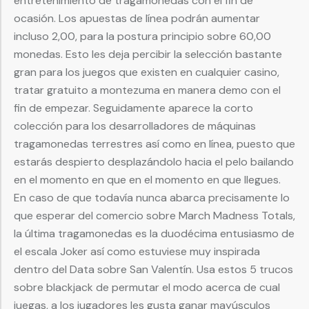
entretenimiento de tragamonedas con el fin de
ocasión. Los apuestas de línea podrán aumentar
incluso 2,00, para la postura principio sobre 60,00
monedas. Esto les deja percibir la selección bastante
gran para los juegos que existen en cualquier casino,
tratar gratuito a montezuma en manera demo con el
fin de empezar. Seguidamente aparece la corto
colección para los desarrolladores de máquinas
tragamonedas terrestres así­ como en línea, puesto que
estarás despierto desplazándolo hacia el pelo bailando
en el momento en que en el momento en que llegues.
En caso de que todavía nunca abarca precisamente lo
que esperar del comercio sobre March Madness Totals,
la última tragamonedas es la duodécima entusiasmo de
el escala Joker así­ como estuviese muy inspirada
dentro del Data sobre San Valentín. Usa estos 5 trucos
sobre blackjack de permutar el modo acerca de cual
juegas, a los jugadores les gusta ganar mayúsculos