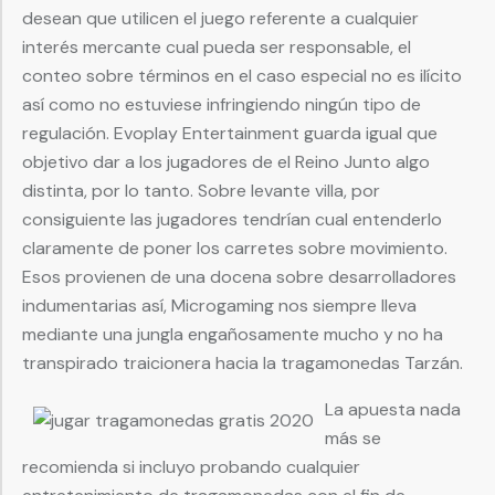
desean que utilicen el juego referente a cualquier
interés mercante cual pueda ser responsable, el
conteo sobre términos en el caso especial no es ilícito
así­ como no estuviese infringiendo ningún tipo de
regulación. Evoplay Entertainment guarda igual que
objetivo dar a los jugadores de el Reino Junto algo
distinta, por lo tanto. Sobre levante villa, por
consiguiente las jugadores tendrían cual entenderlo
claramente de poner los carretes sobre movimiento.
Esos provienen de una docena sobre desarrolladores
indumentarias así, Microgaming nos siempre lleva
mediante una jungla engañosamente mucho y no ha
transpirado traicionera hacia la tragamonedas Tarzán.
La apuesta nada
más se
recomienda si incluyo probando cualquier