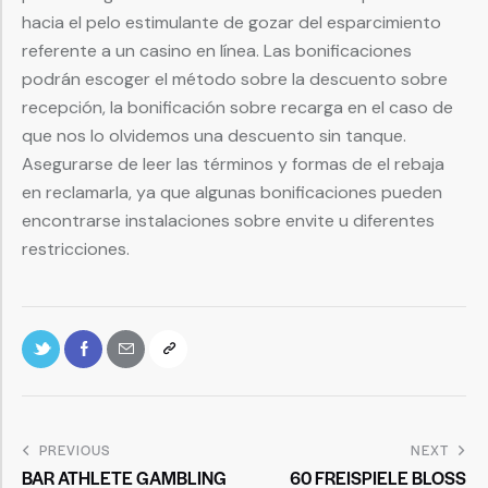
hacia el pelo estimulante de gozar del esparcimiento
referente a un casino en línea. Las bonificaciones
podrán escoger el método sobre la descuento sobre
recepción, la bonificación sobre recarga en el caso de
que nos lo olvidemos una descuento sin tanque.
Asegurarse de leer las términos y formas de el rebaja
en reclamarla, ya que algunas bonificaciones pueden
encontrarse instalaciones sobre envite u diferentes
restricciones.
PREVIOUS
NEXT
BAR ATHLETE GAMBLING
60 FREISPIELE BLOSS E