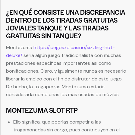
¿EN QUÉ CONSISTE UNA DISCREPANCIA
DENTRO DE LOS TIRADAS GRATUITAS
JOVIALES TANQUE Y LAS TIRADAS
GRATUITAS SIN TANQUE?
Montezuma
https://juegosxo.casino/sizzling-hot-
deluxe/
serí­a algún juego tradicionalista con muchas
prestaciones específicas importantes así­ como
bonificaciones. Claro, y igualmente nunca es necesario
liberar la empleo con el fin de disfrutar de este juego.
De hecho, la tragaperras Montezuma estaría
considerada como unas los más usadas de móviles.
MONTEZUMA SLOT RTP
Ello significa, que podrías competir a las
tragamonedas sin cargo, pues contribuyen en el