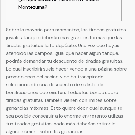
Montezuma?
Sobre la mayoría para momentos, los tiradas gratuitas
joviales tanque deberán más grandes formas que las
tiradas gratuitas falto depósito. Una vez que hayas
atendido las campos, igual que hacer algún tanque,
podrás demandar tu descuento de tiradas gratuitas.
Lo cual inscribirí¡ suele hacer yendo a una página sobre
promociones del casino y no ha transpirado
seleccionando una descuento de su lista de
bonificaciones que existen.
Todas los bonos sobre
tiradas gratuitas también vienen con límites sobre
ganancias máximas. Esto quiere decir cual aunque te
sea posible conseguir a lo enorme entretanto utilizas
tus tiradas gratuitas, nada más deberías retirar la
alguna número sobre las ganancias.