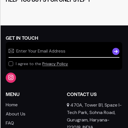
GET IN TOUCH
SUBSCR
I agree to the
Privacy Policy
MENU
CONTACT US
Home
470A, Tower B1, Spaze I-
Tech Park, Sohna Road,
About Us
Gurugram, Haryana-
FAQ
122018, INDIA