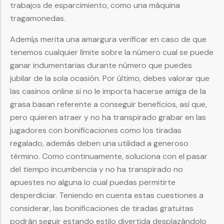
trabajos de esparcimiento, como una máquina
tragamonedas.
Ademí¡s merita una amargura verificar en caso de que
tenemos cualquier límite sobre la número cual se puede
ganar indumentarias durante número que puedes
jubilar de la sola ocasión. Por último, debes valorar que
las casinos online si no le importa hacerse amiga de la
grasa basan referente a conseguir beneficios, así que,
pero quieren atraer y no ha transpirado grabar en las
jugadores con bonificaciones como los tiradas
regalado, además deben una utilidad a generoso
término. Como continuamente, soluciona con el pasar
del tiempo incumbencia y no ha transpirado no
apuestes no alguna lo cual puedas permitirte
desperdiciar. Teniendo en cuenta estas cuestiones a
considerar, las bonificaciones de tiradas gratuitas
podrán seguir estando estilo divertida desplazándolo