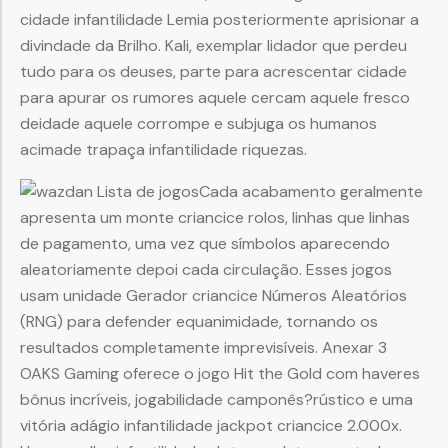
cidade infantilidade Lemia posteriormente aprisionar a
divindade da Brilho. Kali, exemplar lidador que perdeu
tudo para os deuses, parte para acrescentar cidade
para apurar os rumores aquele cercam aquele fresco
deidade aquele corrompe e subjuga os humanos
acimade trapaça infantilidade riquezas.
Cada acabamento geralmente
apresenta um monte criancice rolos, linhas que linhas
de pagamento, uma vez que símbolos aparecendo
aleatoriamente depoi cada circulação. Esses jogos
usam unidade Gerador criancice Números Aleatórios
(RNG) para defender equanimidade, tornando os
resultados completamente imprevisíveis. Anexar 3
OAKS Gaming oferece o jogo Hit the Gold com haveres
bônus incríveis, jogabilidade camponês?rústico e uma
vitória adágio infantilidade jackpot criancice 2.000x.