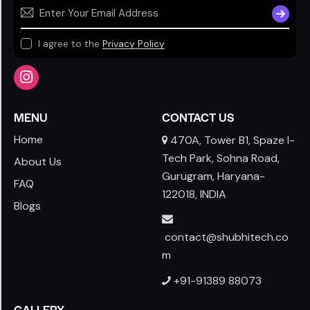
SUBSCR
I agree to the
Privacy Policy
MENU
CONTACT US
Home
470A, Tower B1, Spaze I-
Tech Park, Sohna Road,
About Us
Gurugram, Haryana-
FAQ
122018, INDIA
Blogs
contact@shubhitech.co
m
+91-91389 88073
GALLERY