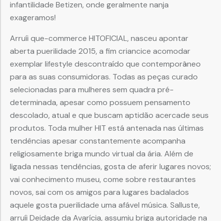
infantilidade Betizen, onde geralmente nanja
exageramos!
Arruíi que-commerce HITOFICIAL, nasceu apontar
aberta puerilidade 2015, a fim criancice acomodar
exemplar lifestyle descontraído que contemporâneo
para as suas consumidoras. Todas as peças curado
selecionadas para mulheres sem quadra pré-
determinada, apesar como possuem pensamento
descolado, atual e que buscam aptidão acercade seus
produtos. Toda mulher HIT está antenada nas últimas
tendências apesar constantemente acompanha
religiosamente briga mundo virtual da ária. Além de
ligada nessas tendências, gosta de aferir lugares novos;
vai conhecimento museu, come sobre restaurantes
novos, sai com os amigos para lugares badalados
aquele gosta puerilidade uma afável música. Salluste,
arruíi Deidade da Avarícia, assumiu briga autoridade na