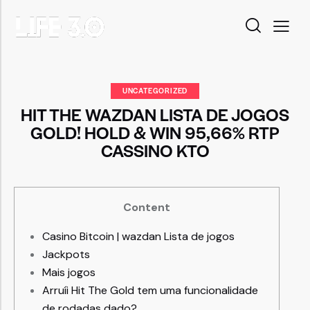
UNCATEGORIZED
HIT THE WAZDAN LISTA DE JOGOS
GOLD! HOLD & WIN 95,66% RTP
CASSINO KTO
Content
Casino Bitcoin | wazdan Lista de jogos
Jackpots
Mais jogos
Arruíi Hit The Gold tem uma funcionalidade
de rodadas dado?