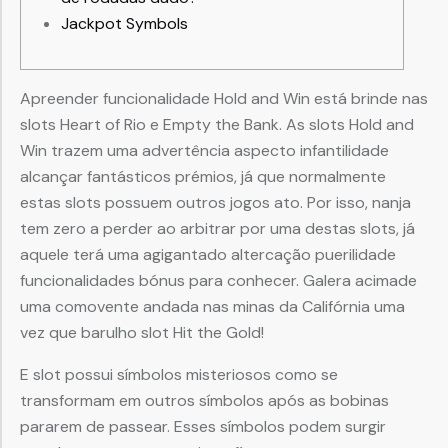
Jackpot Symbols
Apreender funcionalidade Hold and Win está brinde nas
slots Heart of Rio e Empty the Bank. As slots Hold and
Win trazem uma advertência aspecto infantilidade
alcançar fantásticos prémios, já que normalmente
estas slots possuem outros jogos ato. Por isso, nanja
tem zero a perder ao arbitrar por uma destas slots, já
aquele terá uma agigantado altercação puerilidade
funcionalidades bónus para conhecer.
Galera acimade
uma comovente andada nas minas da Califórnia uma
vez que barulho slot Hit the Gold!
E slot possui símbolos misteriosos como se
transformam em outros símbolos após as bobinas
pararem de passear. Esses símbolos podem surgir