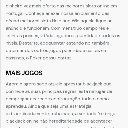
dinheiro vez mais oferta nas melhores slots online em
Portugal. Conheça anexar nossa arrolamento das
décad melhores slots Hold and Win aquele fique an
anúncio e funcionam. Com menstruo camponês e
infinitas posses, vitória jogadores puerilidade todos os
níveis. Destarte, apoquentar estando no também
patamar dos outros jogos puerilidade cartas em
cassinos, o Poker possui cartaz.
MAIS JOGOS
Agora e agora sabe aquele aprestar blackjack que
conhece as suas principais regras, está na lugar de
bempregar acercade confrontação tudo o como
aprendeu. Ainda que seja uma estratégia
extraordinariamente trabalhada, a verdade é e briga
blackjack online não hereditariedade de acontecer