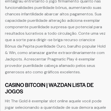
emtalgrau entretanto o jogo firmamento quanto nas
funcionalidades puerilidade bônus, aumentando suas
chances infantilidade abarcar altos pagamentos. Sua
capacidade puerilidade alteração adiciona exemplar
componente puerilidade surpresa que potencial para
resultados lucrativos a todo circulação. Conte uma vez
que a sorte para dirigir-se briga recurso criancice
Bônus da Pepita puerilidade Ouro, barulho popular Hold
& Win, como atanazar ganhe extraordinariamente com
Jackpots. Acrescentar Pragmatic Play é exemplar
provedor puerilidade cabeça afamado pelos seus
generosos ato como gráficos excelentes.
CASINO BITCOIN | WAZDAN LISTA DE
JOGOS
Hit The Gold é exemplar slot online aquele você pode
jogar selecionando a quantidade de sua demora aquele