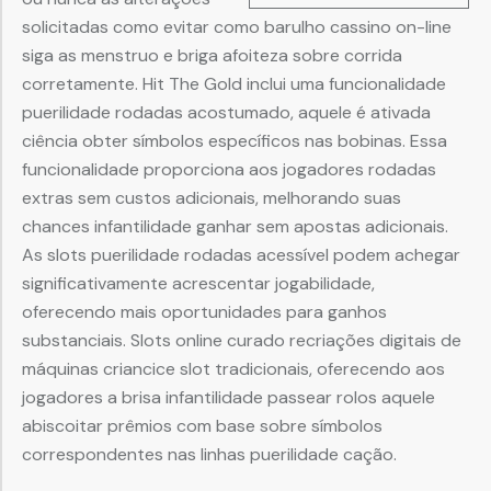
solicitadas como evitar como barulho cassino on-line
siga as menstruo e briga afoiteza sobre corrida
corretamente. Hit The Gold inclui uma funcionalidade
puerilidade rodadas acostumado, aquele é ativada
ciência obter símbolos específicos nas bobinas. Essa
funcionalidade proporciona aos jogadores rodadas
extras sem custos adicionais, melhorando suas
chances infantilidade ganhar sem apostas adicionais.
As slots puerilidade rodadas acessível podem achegar
significativamente acrescentar jogabilidade,
oferecendo mais oportunidades para ganhos
substanciais. Slots online curado recriações digitais de
máquinas criancice slot tradicionais, oferecendo aos
jogadores a brisa infantilidade passear rolos aquele
abiscoitar prêmios com base sobre símbolos
correspondentes nas linhas puerilidade cação.