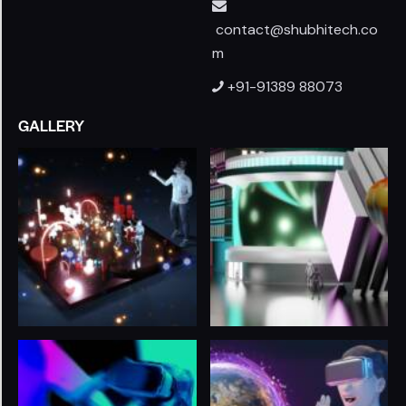
contact@shubhitech.co
m
+91-91389 88073
GALLERY