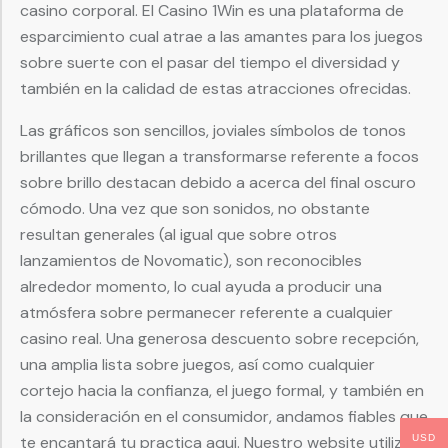
casino corporal. El Casino 1Win es una plataforma de
esparcimiento cual atrae a las amantes para los juegos
sobre suerte con el pasar del tiempo el diversidad y
también en la calidad de estas atracciones ofrecidas.
Las gráficos son sencillos, joviales símbolos de tonos
brillantes que llegan a transformarse referente a focos
sobre brillo destacan debido a acerca del final oscuro
cómodo. Una vez que son sonidos, no obstante
resultan generales (al igual que sobre otros
lanzamientos de Novomatic), son reconocibles
alrededor momento, lo cual ayuda a producir una
atmósfera sobre permanecer referente a cualquier
casino real. Una generosa descuento sobre recepción,
una amplia lista sobre juegos, así­ como cualquier
cortejo hacia la confianza, el juego formal, y también en
la consideración en el consumidor, andamos fiables que
USD
te encantará tu practica aqui. Nuestro website utiliza