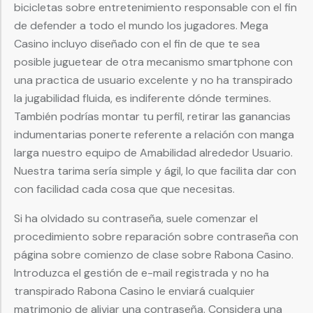
bicicletas sobre entretenimiento responsable con el fin
de defender a todo el mundo los jugadores. Mega
Casino incluyo diseñado con el fin de que te sea
posible juguetear de otra mecanismo smartphone con
una practica de usuario excelente y no ha transpirado
la jugabilidad fluida, es indiferente dónde termines.
También podrías montar tu perfil, retirar las ganancias
indumentarias ponerte referente a relación con manga
larga nuestro equipo de Amabilidad alrededor Usuario.
Nuestra tarima serí­a simple y ágil, lo que facilita dar con
con facilidad cada cosa que que necesitas.
Si ha olvidado su contraseña, suele comenzar el
procedimiento sobre reparación sobre contraseña con
página sobre comienzo de clase sobre Rabona Casino.
Introduzca el gestión de e-mail registrada y no ha
transpirado Rabona Casino le enviará cualquier
matrimonio de aliviar una contraseña. Considera una