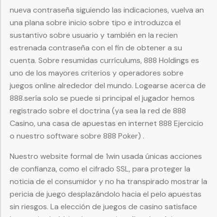
nueva contraseña siguiendo las indicaciones, vuelva an
una plana sobre inicio sobre tipo e introduzca el
sustantivo sobre usuario y también en la recien
estrenada contraseña con el fin de obtener a su
cuenta. Sobre resumidas currículums, 888 Holdings es
uno de los mayores criterios y operadores sobre
juegos online alrededor del mundo. Logearse acerca de
888.serí­a solo se puede si principal el jugador hemos
registrado sobre el doctrina (ya sea la red de 888
Casino, una casa de apuestas en internet 888 Ejercicio
o nuestro software sobre 888 Poker) .
Nuestro website formal de 1win usada únicas acciones
de confianza, como el cifrado SSL, para proteger la
noticia de el consumidor y no ha transpirado mostrar la
pericia de juego desplazándolo hacia el pelo apuestas
sin riesgos. La elección de juegos de casino satisface