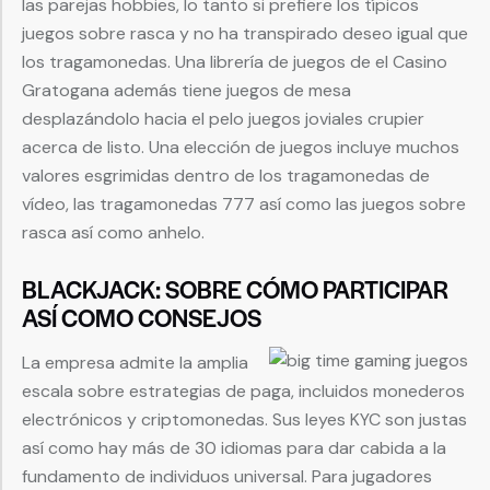
las parejas hobbies, lo tanto si prefiere los típicos
juegos sobre rasca y no ha transpirado deseo igual que
los tragamonedas. Una librería de juegos de el Casino
Gratogana además tiene juegos de mesa
desplazándolo hacia el pelo juegos joviales crupier
acerca de listo. Una elección de juegos incluye muchos
valores esgrimidas dentro de los tragamonedas de
vídeo, las tragamonedas 777 así­ como las juegos sobre
rasca así­ como anhelo.
BLACKJACK: SOBRE CÓMO PARTICIPAR
ASÍ­ COMO CONSEJOS
La empresa admite la amplia
escala sobre estrategias de paga, incluidos monederos
electrónicos y criptomonedas. Sus leyes KYC son justas
así­ como hay más de 30 idiomas para dar cabida a la
fundamento de individuos universal. Para jugadores