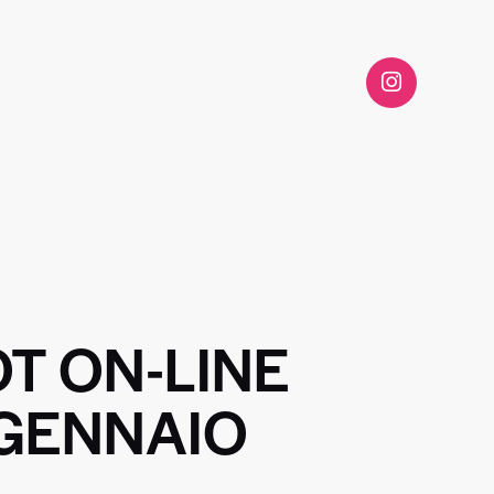
OT ON-LINE
 GENNAIO