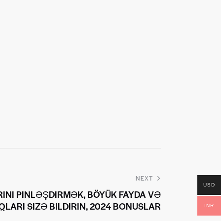
NEXT
USD
INI PINLƏŞDIRMƏK, BÖYÜK FAYDA VƏ
QLARI SIZƏ BILDIRIN, 2024 BONUSLAR
INR