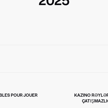
ABLES POUR JOUER
KAZINO RƏYLƏR
ÇATIŞMAZLI