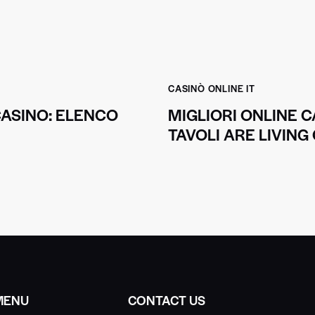
CASINÒ ONLINE IT
ASINO: ELENCO
MIGLIORI ONLINE C
TAVOLI ARE LIVIN
MENU
CONTACT US